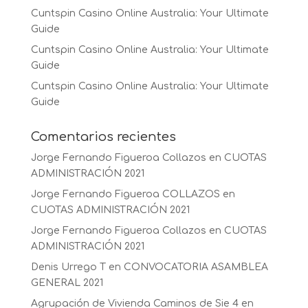
Cuntspin Casino Online Australia: Your Ultimate
Guide
Cuntspin Casino Online Australia: Your Ultimate
Guide
Cuntspin Casino Online Australia: Your Ultimate
Guide
Comentarios recientes
Jorge Fernando Figueroa Collazos
en
CUOTAS
ADMINISTRACIÓN 2021
Jorge Fernando Figueroa COLLAZOS
en
CUOTAS ADMINISTRACIÓN 2021
Jorge Fernando Figueroa Collazos
en
CUOTAS
ADMINISTRACIÓN 2021
Denis Urrego T
en
CONVOCATORIA ASAMBLEA
GENERAL 2021
Agrupación de Vivienda Caminos de Sie 4
en