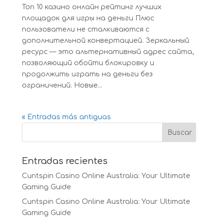
Топ 10 казино онлайн рейтинг лучших
площадок для игры на деньги Плюс
пользователи не сталкиваются с
дополнительной конвертацией. Зеркальный
ресурс — это альтернативный адрес сайта,
позволяющий обойти блокировку и
продолжить играть на деньги без
ограничений. Новые...
« Entradas más antiguas
Entradas recientes
Cuntspin Casino Online Australia: Your Ultimate
Gaming Guide
Cuntspin Casino Online Australia: Your Ultimate
Gaming Guide