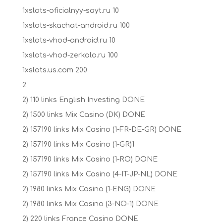
1xslots-oficialnyy-sayt.ru 10
1xslots-skachat-android.ru 100
1xslots-vhod-android.ru 10
1xslots-vhod-zerkalo.ru 100
1xslots.us.com 200
2
2) 110 links English Investing DONE
2) 1500 links Mix Casino (DK) DONE
2) 157190 links Mix Casino (1-FR-DE-GR) DONE
2) 157190 links Mix Casino (1-GR)1
2) 157190 links Mix Casino (1-RO) DONE
2) 157190 links Mix Casino (4-IT-JP-NL) DONE
2) 1980 links Mix Casino (1-ENG) DONE
2) 1980 links Mix Casino (3-NO-1) DONE
2) 220 links France Casino DONE