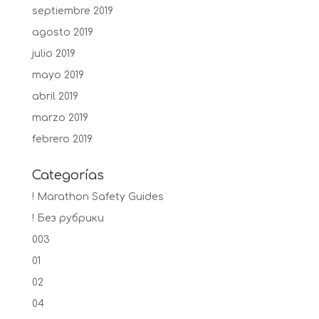
septiembre 2019
agosto 2019
julio 2019
mayo 2019
abril 2019
marzo 2019
febrero 2019
Categorías
! Marathon Safety Guides
! Без рубрики
003
01
02
04