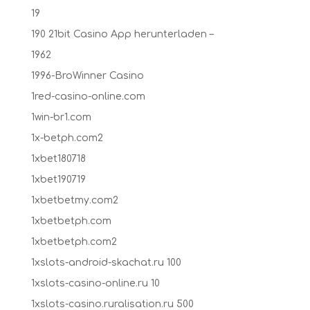
19
190 21bit Casino App herunterladen –
1962
1996-BroWinner Casino
1red-casino-online.com
1win-br1.com
1x-betph.com2
1xbet180718
1xbet190719
1xbetbetmy.com2
1xbetbetph.com
1xbetbetph.com2
1xslots-android-skachat.ru 100
1xslots-casino-online.ru 10
1xslots-casino.ruralisation.ru 500