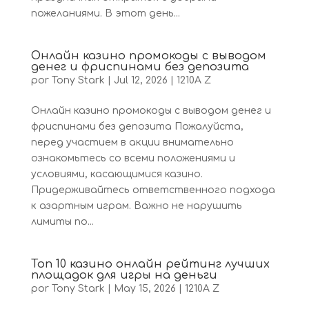
пожеланиями. В этот день...
Онлайн казино промокоды с выводом
денег и фриспинами без депозита
por
Tony Stark
|
Jul 12, 2026
|
1210A Z
Онлайн казино промокоды с выводом денег и
фриспинами без депозита Пожалуйста,
перед участием в акции внимательно
ознакомьтесь со всеми положениями и
условиями, касающимися казино.
Придерживайтесь ответственного подхода
к азартным играм. Важно не нарушить
лимиты по...
Топ 10 казино онлайн рейтинг лучших
площадок для игры на деньги
por
Tony Stark
|
May 15, 2026
|
1210A Z