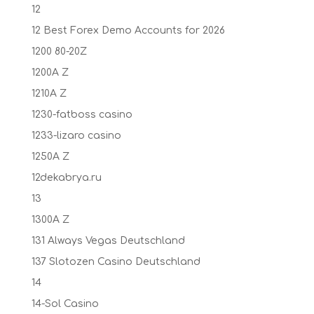
12
12 Best Forex Demo Accounts for 2026
1200 80-20Z
1200A Z
1210A Z
1230-fatboss casino
1233-lizaro casino
1250A Z
12dekabrya.ru
13
1300A Z
131 Always Vegas Deutschland
137 Slotozen Casino Deutschland
14
14-Sol Casino