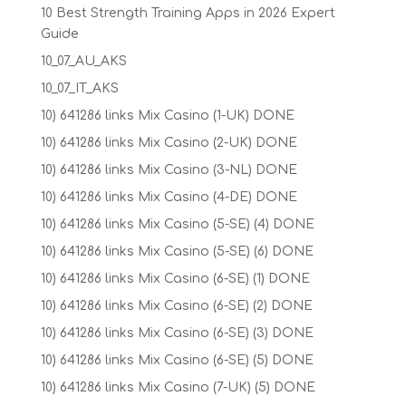
10 Best Strength Training Apps in 2026 Expert
Guide
10_07_AU_AKS
10_07_IT_AKS
10) 641286 links Mix Casino (1-UK) DONE
10) 641286 links Mix Casino (2-UK) DONE
10) 641286 links Mix Casino (3-NL) DONE
10) 641286 links Mix Casino (4-DE) DONE
10) 641286 links Mix Casino (5-SE) (4) DONE
10) 641286 links Mix Casino (5-SE) (6) DONE
10) 641286 links Mix Casino (6-SE) (1) DONE
10) 641286 links Mix Casino (6-SE) (2) DONE
10) 641286 links Mix Casino (6-SE) (3) DONE
10) 641286 links Mix Casino (6-SE) (5) DONE
10) 641286 links Mix Casino (7-UK) (5) DONE