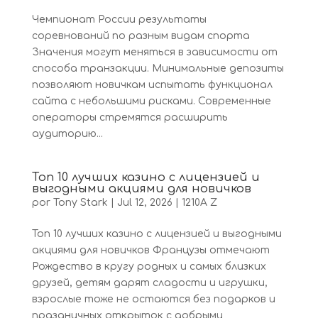
Чемпионат России результаты
соревнований по разным видам спорта
Значения могут меняться в зависимости от
способа транзакции. Минимальные депозиты
позволяют новичкам испытать функционал
сайта с небольшими рисками. Современные
операторы стремятся расширить
аудиторию...
Топ 10 лучших казино с лицензией и
выгодными акциями для новичков
por
Tony Stark
|
Jul 12, 2026
|
1210A Z
Топ 10 лучших казино с лицензией и выгодными
акциями для новичков Французы отмечают
Рождество в кругу родных и самых близких
друзей, детям дарят сладости и игрушки,
взрослые тоже не остаются без подарков и
праздничных открыток с добрыми