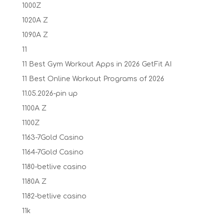
1000Z
1020A Z
1090A Z
11
11 Best Gym Workout Apps in 2026 GetFit AI
11 Best Online Workout Programs of 2026
11.05.2026-pin up
1100A Z
1100Z
1163-7Gold Casino
1164-7Gold Casino
1180-betlive casino
1180A Z
1182-betlive casino
11k