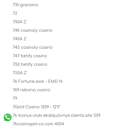
710-gransino
72
730A Z
740 casinoly casino
740A Z
743 casinoly casino
747 betify casino
750 betify casino
750A Z
76 FortuneJack – EMD N
769 rabona casino
79
7Gold Casino 1209 – 1217
7k-bonus-club-ekskljuzivnye.clients.site 509
7kcasinojam.co.com 4004