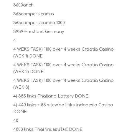
3600anch
365campers.com a
365campers.comen 1000
3939-Freshbet Germany
4
4 WEKS TASK) 1100 over 4 weeks Croatia Casino
(WEK 1) DONE
4 WEKS TASK) 1100 over 4 weeks Croatia Casino
(WEK 2) DONE
4 WEKS TASK) 1100 over 4 weeks Croatia Casino
(WEK 3)
4) 385 links Thailand Lottery DONE
4) 440 links + 85 sitewide links Indonesia Casino
DONE
40
4000 links Thai หวยออนไลน์ DONE