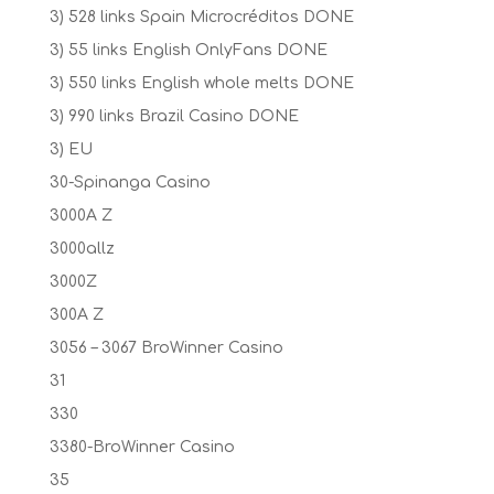
3) 528 links Spain Microcréditos DONE
3) 55 links English OnlyFans DONE
3) 550 links English whole melts DONE
3) 990 links Brazil Casino DONE
3) EU
30-Spinanga Casino
3000A Z
3000allz
3000Z
300A Z
3056 – 3067 BroWinner Casino
31
330
3380-BroWinner Casino
35