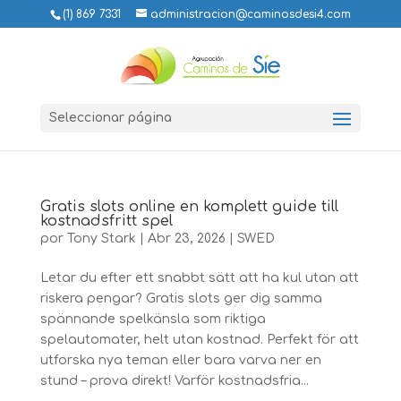
(1) 869 7331
administracion@caminosdesi4.com
Seleccionar página
Gratis slots online en komplett guide till
kostnadsfritt spel
por
Tony Stark
|
Abr 23, 2026
|
SWED
Letar du efter ett snabbt sätt att ha kul utan att
riskera pengar? Gratis slots ger dig samma
spännande spelkänsla som riktiga
spelautomater, helt utan kostnad. Perfekt för att
utforska nya teman eller bara varva ner en
stund – prova direkt! Varför kostnadsfria...