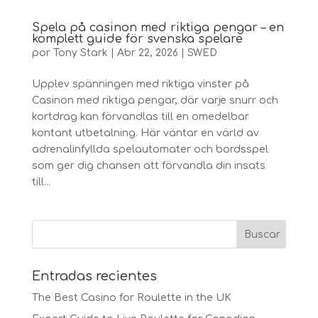
Spela på casinon med riktiga pengar – en
komplett guide för svenska spelare
por
Tony Stark
|
Abr 22, 2026
|
SWED
Upplev spänningen med riktiga vinster på
Casinon med riktiga pengar, där varje snurr och
kortdrag kan förvandlas till en omedelbar
kontant utbetalning. Här väntar en värld av
adrenalinfyllda spelautomater och bordsspel
som ger dig chansen att förvandla din insats
till...
Entradas recientes
The Best Casino for Roulette in the UK