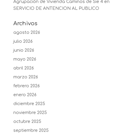
Agrupación de Vivienda Caminos de Sie 4
en
SERVICIO DE ANTENCION AL PUBLICO
Archivos
agosto 2026
julio 2026
junio 2026
mayo 2026
abril 2026
marzo 2026
febrero 2026
enero 2026
diciembre 2025
noviembre 2025
octubre 2025
septiembre 2025