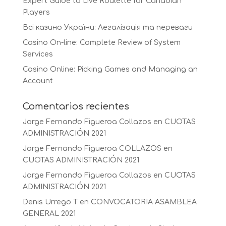
Expert Guide to Live Roulette for Canadian
Players
Всі казино України: Легалізація та переваги
Casino On-line: Complete Review of System
Services
Casino Online: Picking Games and Managing an
Account
Comentarios recientes
Jorge Fernando Figueroa Collazos
en
CUOTAS
ADMINISTRACIÓN 2021
Jorge Fernando Figueroa COLLAZOS
en
CUOTAS ADMINISTRACIÓN 2021
Jorge Fernando Figueroa Collazos
en
CUOTAS
ADMINISTRACIÓN 2021
Denis Urrego T
en
CONVOCATORIA ASAMBLEA
GENERAL 2021