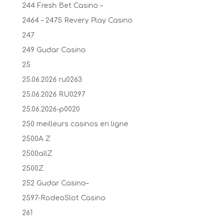
244 Fresh Bet Casino –
2464 – 2475 Revery Play Casino
247
249 Gudar Casino
25
25.06.2026 ru0263
25.06.2026 RU0297
25.06.2026-p0020
250 meilleurs casinos en ligne
2500A Z
2500allZ
2500Z
252 Gudar Casino–
2597-RodeoSlot Casino
261