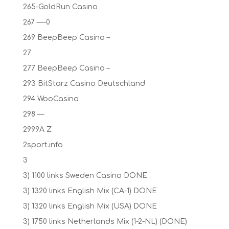
265-GoldRun Casino
267 —-0
269 BeepBeep Casino –
27
277 BeepBeep Casino –
293 BitStarz Casino Deutschland
294 WooCasino
298 —
2999A Z
2sport.info
3
3) 1100 links Sweden Casino DONE
3) 1320 links English Mix (CA-1) DONE
3) 1320 links English Mix (USA) DONE
3) 1750 links Netherlands Mix (1-2-NL) (DONE)