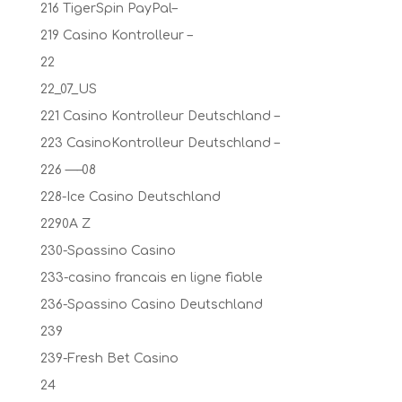
216 TigerSpin PayPal–
219 Casino Kontrolleur –
22
22_07_US
221 Casino Kontrolleur Deutschland –
223 CasinoKontrolleur Deutschland –
226 —–08
228-Ice Casino Deutschland
2290A Z
230-Spassino Casino
233-casino francais en ligne fiable
236-Spassino Casino Deutschland
239
239-Fresh Bet Casino
24