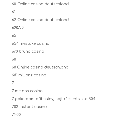
60-Online casino deutschland
61
62-Online casino deutschland
620A Z
65
654 mystake casino
670 bruno casino
68
68 Online casino deutschland
681 millionz casino
7
7 melons casino
7-pokerdom-ofitsialnyj-sajt-rf.clients.site 504
703 Instant casino
71-00