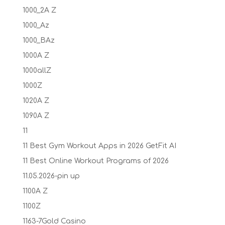
1000_2A Z
1000_Az
1000_BAz
1000A Z
1000allZ
1000Z
1020A Z
1090A Z
11
11 Best Gym Workout Apps in 2026 GetFit AI
11 Best Online Workout Programs of 2026
11.05.2026-pin up
1100A Z
1100Z
1163-7Gold Casino