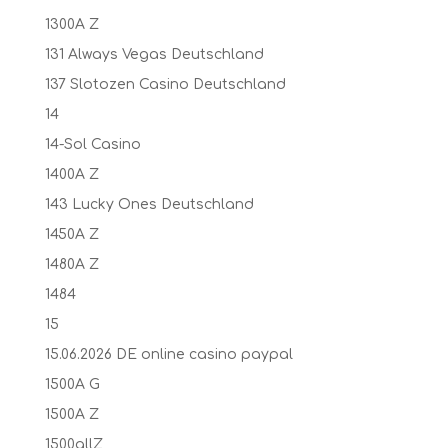
1300A Z
131 Always Vegas Deutschland
137 Slotozen Casino Deutschland
14
14-Sol Casino
1400A Z
143 Lucky Ones Deutschland
1450A Z
1480A Z
1484
15
15.06.2026 DE online casino paypal
1500A G
1500A Z
1500allZ