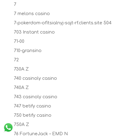
7
7 melons casino
7-pokerdom-ofitsialnyj-sajt-rf.clients.site 504
703 Instant casino
71-00
710-gransino
72
730A Z
740 casinoly casino
740A Z
743 casinoly casino
747 betify casino
750 betify casino
750A Z
76 FortuneJack – EMD N