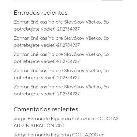
Entradas recientes
Zahraničné kasína pre Slovákov Všetko, čo
potrebujete vedieť -2112784937
Zahraničné kasína pre Slovákov Všetko, čo
potrebujete vedieť -2112784937
Zahraničné kasína pre Slovákov Všetko, čo
potrebujete vedieť -2112784937
Zahraničné kasína pre Slovákov Všetko, čo
potrebujete vedieť -2112784937
Zahraničné kasína pre Slovákov Všetko, čo
potrebujete vedieť -2112784937
Comentarios recientes
Jorge Fernando Figueroa Collazos
en
CUOTAS
ADMINISTRACIÓN 2021
Jorge Fernando Figueroa COLLAZOS
en