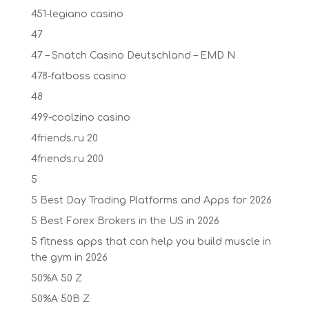
451-legiano casino
47
47 – Snatch Casino Deutschland – EMD N
478-fatboss casino
48
499-coolzino casino
4friends.ru 20
4friends.ru 200
5
5 Best Day Trading Platforms and Apps for 2026
5 Best Forex Brokers in the US in 2026
5 fitness apps that can help you build muscle in
the gym in 2026
50%A 50 Z
50%A 50B Z