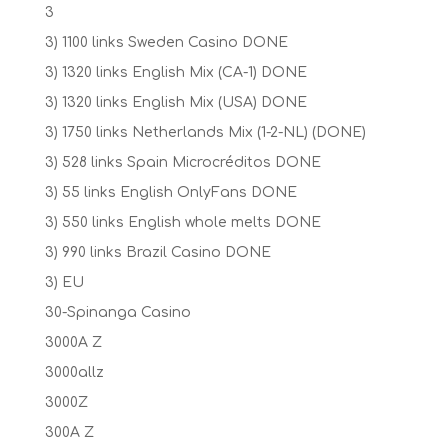
3
3) 1100 links Sweden Casino DONE
3) 1320 links English Mix (CA-1) DONE
3) 1320 links English Mix (USA) DONE
3) 1750 links Netherlands Mix (1-2-NL) (DONE)
3) 528 links Spain Microcréditos DONE
3) 55 links English OnlyFans DONE
3) 550 links English whole melts DONE
3) 990 links Brazil Casino DONE
3) EU
30-Spinanga Casino
3000A Z
3000allz
3000Z
300A Z