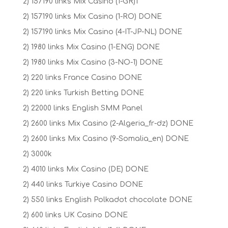
2) 157190 links Mix Casino (1-GR)1
2) 157190 links Mix Casino (1-RO) DONE
2) 157190 links Mix Casino (4-IT-JP-NL) DONE
2) 1980 links Mix Casino (1-ENG) DONE
2) 1980 links Mix Casino (3-NO-1) DONE
2) 220 links France Casino DONE
2) 220 links Turkish Betting DONE
2) 22000 links English SMM Panel
2) 2600 links Mix Casino (2-Algeria_fr-dz) DONE
2) 2600 links Mix Casino (9-Somalia_en) DONE
2) 3000k
2) 4010 links Mix Casino (DE) DONE
2) 440 links Turkiye Casino DONE
2) 550 links English Polkadot chocolate DONE
2) 600 links UK Casino DONE