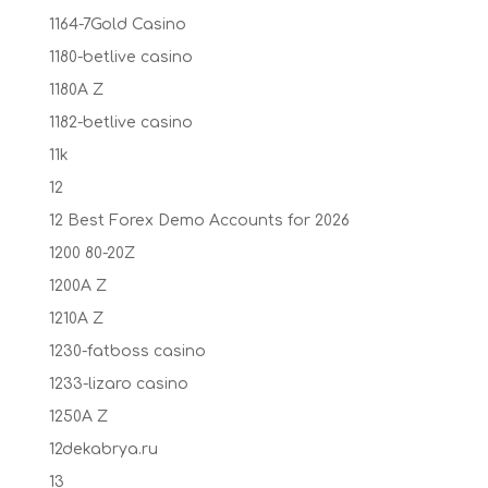
1164-7Gold Casino
1180-betlive casino
1180A Z
1182-betlive casino
11k
12
12 Best Forex Demo Accounts for 2026
1200 80-20Z
1200A Z
1210A Z
1230-fatboss casino
1233-lizaro casino
1250A Z
12dekabrya.ru
13