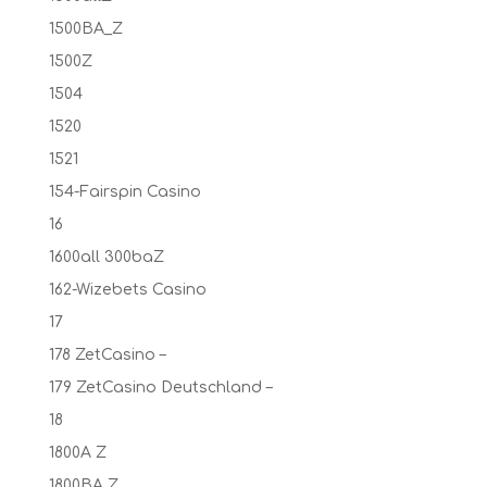
1500BA_Z
1500Z
1504
1520
1521
154-Fairspin Casino
16
1600all 300baZ
162-Wizebets Casino
17
178 ZetCasino –
179 ZetCasino Deutschland –
18
1800A Z
1800BA Z