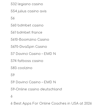
532 legiano casino
554 julius casino avis
56
560 bdmbet casino
561 bdmbet france
5610-Boomzino Casino
5670-DivaSpin Casino
57 Davinci Casino – EMD N
574 fatboss casino
583 coolzino
59
59 Davinci Casino – EMD N
59-Online casino deutschland
6
6 Best Apps For Online Coaches in USA at 2026