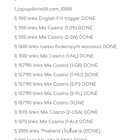
1_lapapillote08.com_10000
1) 1100 links English Frt trigger DONE
1) 1100 links Mix Casino (1-DK) DONE
1) 1100 links Mix Casino (2-SW) DONE
1) 1400 links russia блэкспрут магазин DONE
1) 1500 links Mix Casino (1-NL) DONE
1) 157190 links Mix Casino (1-GR) DONE
1) 157190 links Mix Casino (1-HU) DONE
1) 157190 links Mix Casino (2-FI) DONE
1) 157190 links Mix Casino (2-PL) DONE
1) 157190 links Mix Casino DONE
1) 1595 links Mix Casino (2-USA) DONE
1) 1670 links Mix Casino (1-AU) DONE
1) 2000 links Thailand เว็บซื้อหวย (DONE)