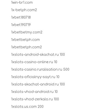
1win-br1.com
1x-betph.com2
1xbet180718
1xbet190719
1xbetbetmy.com2
1xbetbetph.com
1xbetbetph.com2
1xslots-android-skachat.ru 100
1xslots-casino-online.ru 10
1xslots-casino.ruralisation.ru 500
1xslots-oficialnyy-sayt.ru 10
1xslots-skachat-android.ru 100
1xslots-vhod-android.ru 10
1xslots-vhod-zerkalo.ru 100
1xslots.us.com 200