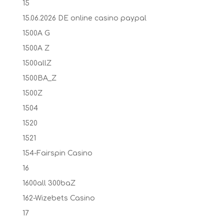
15
15.06.2026 DE online casino paypal
1500A G
1500A Z
1500allZ
1500BA_Z
1500Z
1504
1520
1521
154-Fairspin Casino
16
1600all 300baZ
162-Wizebets Casino
17