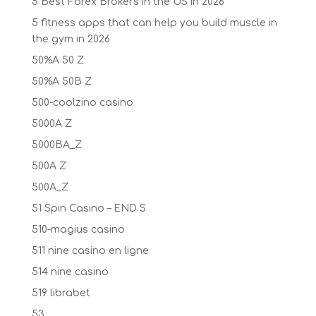
5 Best Forex Brokers in the US in 2026
5 fitness apps that can help you build muscle in
the gym in 2026
50%A 50 Z
50%A 50B Z
500-coolzino casino
5000A Z
5000BA_Z
500A Z
500A_Z
51 Spin Casino – END S
510-magius casino
511 nine casino en ligne
514 nine casino
519 librabet
53