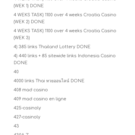
(WEK 1) DONE
4 WEKS TASK) 1100 over 4 weeks Croatia Casino
(WEK 2) DONE
4 WEKS TASK) 1100 over 4 weeks Croatia Casino
(WEK 3)
4) 385 links Thailand Lottery DONE
4) 440 links + 85 sitewide links Indonesia Casino
DONE
40
4000 links Thai หวยออนไลน์ DONE
408 mad casino
409 mad casino en ligne
425-casinoly
427-casinoly
43