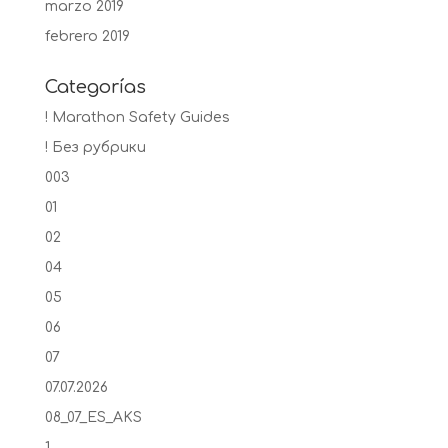
marzo 2019
febrero 2019
Categorías
! Marathon Safety Guides
! Без рубрики
003
01
02
04
05
06
07
07.07.2026
08_07_ES_AKS
1