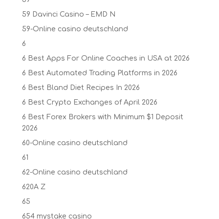
59 Davinci Casino – EMD N
59-Online casino deutschland
6
6 Best Apps For Online Coaches in USA at 2026
6 Best Automated Trading Platforms in 2026
6 Best Bland Diet Recipes In 2026
6 Best Crypto Exchanges of April 2026
6 Best Forex Brokers with Minimum $1 Deposit ️
2026
60-Online casino deutschland
61
62-Online casino deutschland
620A Z
65
654 mystake casino