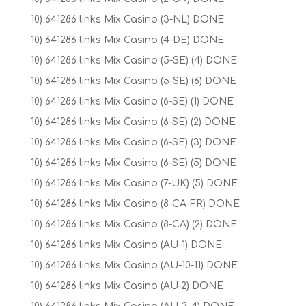
10) 641286 links Mix Casino (3-NL) DONE
10) 641286 links Mix Casino (4-DE) DONE
10) 641286 links Mix Casino (5-SE) (4) DONE
10) 641286 links Mix Casino (5-SE) (6) DONE
10) 641286 links Mix Casino (6-SE) (1) DONE
10) 641286 links Mix Casino (6-SE) (2) DONE
10) 641286 links Mix Casino (6-SE) (3) DONE
10) 641286 links Mix Casino (6-SE) (5) DONE
10) 641286 links Mix Casino (7-UK) (5) DONE
10) 641286 links Mix Casino (8-CA-FR) DONE
10) 641286 links Mix Casino (8-CA) (2) DONE
10) 641286 links Mix Casino (AU-1) DONE
10) 641286 links Mix Casino (AU-10-11) DONE
10) 641286 links Mix Casino (AU-2) DONE