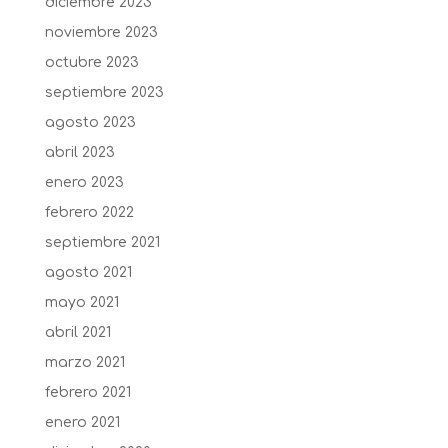
diciembre 2023
noviembre 2023
octubre 2023
septiembre 2023
agosto 2023
abril 2023
enero 2023
febrero 2022
septiembre 2021
agosto 2021
mayo 2021
abril 2021
marzo 2021
febrero 2021
enero 2021