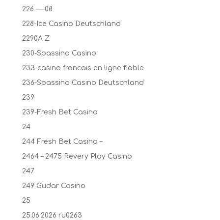
226 —–08
228-Ice Casino Deutschland
2290A Z
230-Spassino Casino
233-casino francais en ligne fiable
236-Spassino Casino Deutschland
239
239-Fresh Bet Casino
24
244 Fresh Bet Casino –
2464 – 2475 Revery Play Casino
247
249 Gudar Casino
25
25.06.2026 ru0263