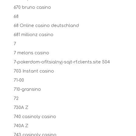
670 bruno casino
68
68 Online casino deutschland
681 millionz casino
7
7 melons casino
7-pokerdom-ofitsialnyj-sajt-rf.clients.site 504
703 Instant casino
71-00
710-gransino
72
730A Z
740 casinoly casino
740A Z
743 casinoly casino