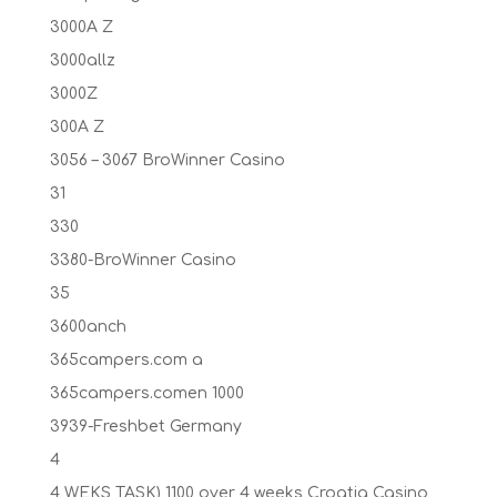
3000A Z
3000allz
3000Z
300A Z
3056 – 3067 BroWinner Casino
31
330
3380-BroWinner Casino
35
3600anch
365campers.com a
365campers.comen 1000
3939-Freshbet Germany
4
4 WEKS TASK) 1100 over 4 weeks Croatia Casino