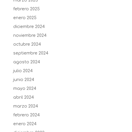
marzo 2025
febrero 2025
enero 2025
diciembre 2024
noviembre 2024
octubre 2024
septiembre 2024
agosto 2024
julio 2024
junio 2024
mayo 2024
abril 2024
marzo 2024
febrero 2024
enero 2024