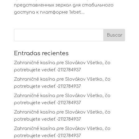
представленных зеркал для стабильного
доступа к платформе 1xbet....
Entradas recientes
Zahraničné kasína pre Slovákov Všetko, čo
potrebujete vedieť -2112784937
Zahraničné kasína pre Slovákov Všetko, čo
potrebujete vedieť -2112784937
Zahraničné kasína pre Slovákov Všetko, čo
potrebujete vedieť -2112784937
Zahraničné kasína pre Slovákov Všetko, čo
potrebujete vedieť -2112784937
Zahraničné kasína pre Slovákov Všetko, čo
potrebujete vedieť -2112784937