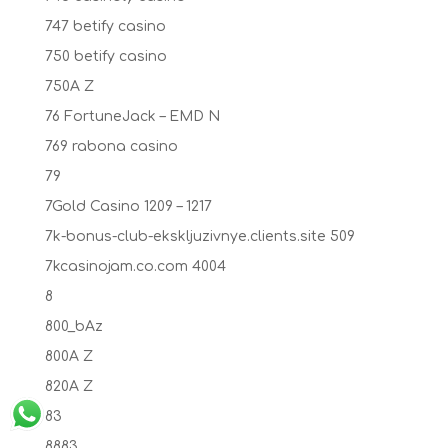
747 betify casino
750 betify casino
750A Z
76 FortuneJack – EMD N
769 rabona casino
79
7Gold Casino 1209 – 1217
7k-bonus-club-ekskljuzivnye.clients.site 509
7kcasinojam.co.com 4004
8
800_bAz
800A Z
820A Z
83
8883