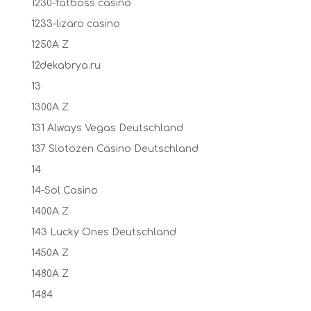
1230-fatboss casino
1233-lizaro casino
1250A Z
12dekabrya.ru
13
1300A Z
131 Always Vegas Deutschland
137 Slotozen Casino Deutschland
14
14-Sol Casino
1400A Z
143 Lucky Ones Deutschland
1450A Z
1480A Z
1484