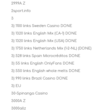
2999A Z
2sport.info
3
3) 1100 links Sweden Casino DONE
3) 1320 links English Mix (CA-1) DONE
3) 1320 links English Mix (USA) DONE
3) 1750 links Netherlands Mix (1-2-NL) (DONE)
3) 528 links Spain Microcréditos DONE
3) 55 links English OnlyFans DONE
3) 550 links English whole melts DONE
3) 990 links Brazil Casino DONE
3) EU
30-Spinanga Casino
3000A Z
3000allz