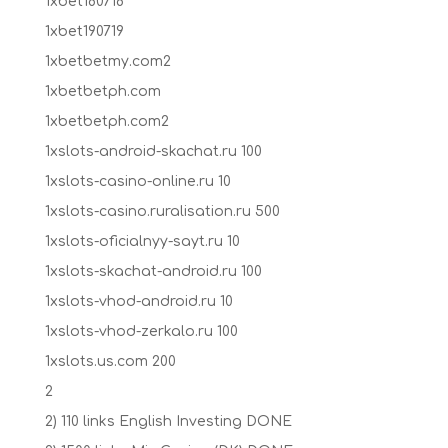
1xbet180718
1xbet190719
1xbetbetmy.com2
1xbetbetph.com
1xbetbetph.com2
1xslots-android-skachat.ru 100
1xslots-casino-online.ru 10
1xslots-casino.ruralisation.ru 500
1xslots-oficialnyy-sayt.ru 10
1xslots-skachat-android.ru 100
1xslots-vhod-android.ru 10
1xslots-vhod-zerkalo.ru 100
1xslots.us.com 200
2
2) 110 links English Investing DONE