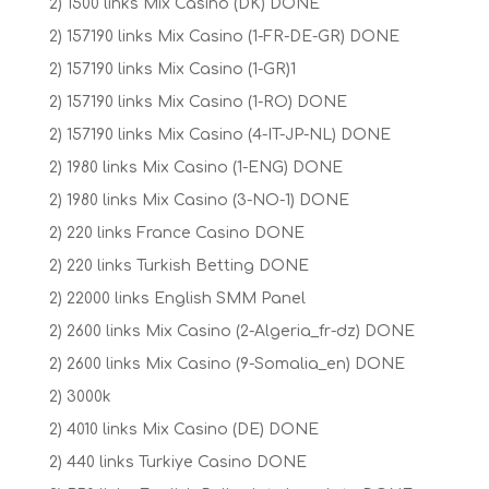
2) 1500 links Mix Casino (DK) DONE
2) 157190 links Mix Casino (1-FR-DE-GR) DONE
2) 157190 links Mix Casino (1-GR)1
2) 157190 links Mix Casino (1-RO) DONE
2) 157190 links Mix Casino (4-IT-JP-NL) DONE
2) 1980 links Mix Casino (1-ENG) DONE
2) 1980 links Mix Casino (3-NO-1) DONE
2) 220 links France Casino DONE
2) 220 links Turkish Betting DONE
2) 22000 links English SMM Panel
2) 2600 links Mix Casino (2-Algeria_fr-dz) DONE
2) 2600 links Mix Casino (9-Somalia_en) DONE
2) 3000k
2) 4010 links Mix Casino (DE) DONE
2) 440 links Turkiye Casino DONE