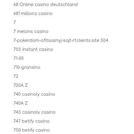
68 Online casino deutschland
681 millionz casino
7
7 melons casino
7-pokerdom-ofitsialnyj-sajt-rf.clients.site 504
703 Instant casino
71-00
710-gransino
72
730A Z
740 casinoly casino
740A Z
743 casinoly casino
747 betify casino
750 betify casino