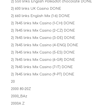
2) 550 links English Polkadot chocolate DONE
2) 600 links UK Casino DONE
2) 660 links English Mix (1-6) DONE
2) 7645 links Mix Casino (1-CH) DONE
2) 7645 links Mix Casino (2-CZ) DONE
2) 7645 links Mix Casino (3-DE) DONE
2) 7645 links Mix Casino (4-ENG) DONE
2) 7645 links Mix Casino (5-ES) DONE
2) 7645 links Mix Casino (6-GR) DONE
2) 7645 links Mix Casino (7-IT) DONE
2) 7645 links Mix Casino (9-PT) DONE
20
2000 80-20Z
2000_BAz
2000A Z