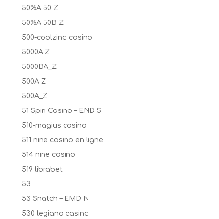
50%A 50 Z
50%A 50B Z
500-coolzino casino
5000A Z
5000BA_Z
500A Z
500A_Z
51 Spin Casino – END S
510-magius casino
511 nine casino en ligne
514 nine casino
519 librabet
53
53 Snatch – EMD N
530 legiano casino