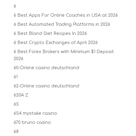
6
6 Best Apps For Online Coaches in USA at 2026
6 Best Automated Trading Platforms in 2026
6 Best Bland Diet Recipes In 2026
6 Best Crypto Exchanges of April 2026
6 Best Forex Brokers with Minimum $1 Deposit ️
2026
60-Online casino deutschland
61
62-Online casino deutschland
620A Z
65
654 mystake casino
670 bruno casino
68