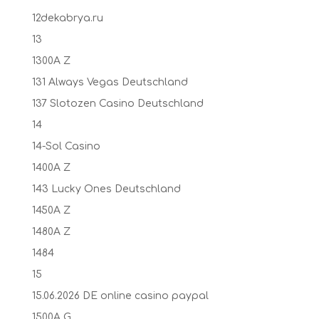
12dekabrya.ru
13
1300A Z
131 Always Vegas Deutschland
137 Slotozen Casino Deutschland
14
14-Sol Casino
1400A Z
143 Lucky Ones Deutschland
1450A Z
1480A Z
1484
15
15.06.2026 DE online casino paypal
1500A G