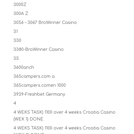
3000Z
300A Z
3056 – 3067 BroWinner Casino
31
330
3380-BroWinner Casino
35
3600anch
365campers.com a
365campers.comen 1000
3939-Freshbet Germany
4
4 WEKS TASK) 1100 over 4 weeks Croatia Casino
(WEK 1) DONE
4 WEKS TASK) 1100 over 4 weeks Croatia Casino