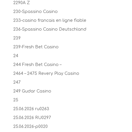
2290A Z
230-Spassino Casino
233-casino francais en ligne fiable
236-Spassino Casino Deutschland
239
239-Fresh Bet Casino
24
244 Fresh Bet Casino –
2464 – 2475 Revery Play Casino
247
249 Gudar Casino
25
25.06.2026 ru0263
25.06.2026 RU0297
25.06.2026-p0020