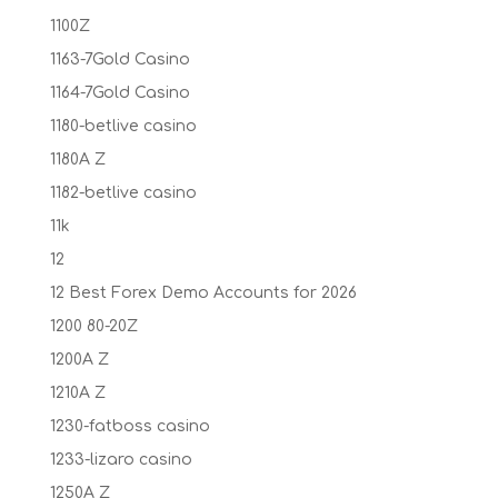
1100Z
1163-7Gold Casino
1164-7Gold Casino
1180-betlive casino
1180A Z
1182-betlive casino
11k
12
12 Best Forex Demo Accounts for 2026
1200 80-20Z
1200A Z
1210A Z
1230-fatboss casino
1233-lizaro casino
1250A Z