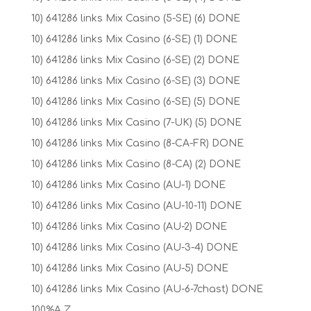
10) 641286 links Mix Casino (5-SE) (6) DONE
10) 641286 links Mix Casino (6-SE) (1) DONE
10) 641286 links Mix Casino (6-SE) (2) DONE
10) 641286 links Mix Casino (6-SE) (3) DONE
10) 641286 links Mix Casino (6-SE) (5) DONE
10) 641286 links Mix Casino (7-UK) (5) DONE
10) 641286 links Mix Casino (8-CA-FR) DONE
10) 641286 links Mix Casino (8-CA) (2) DONE
10) 641286 links Mix Casino (AU-1) DONE
10) 641286 links Mix Casino (AU-10-11) DONE
10) 641286 links Mix Casino (AU-2) DONE
10) 641286 links Mix Casino (AU-3-4) DONE
10) 641286 links Mix Casino (AU-5) DONE
10) 641286 links Mix Casino (AU-6-7chast) DONE
100%A Z