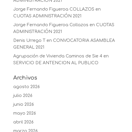
ADMINISTRACIÓN 2021
Jorge Fernando Figueroa COLLAZOS
en
CUOTAS ADMINISTRACIÓN 2021
Jorge Fernando Figueroa Collazos
en
CUOTAS
ADMINISTRACIÓN 2021
Denis Urrego T
en
CONVOCATORIA ASAMBLEA
GENERAL 2021
Agrupación de Vivienda Caminos de Sie 4
en
SERVICIO DE ANTENCION AL PUBLICO
Archivos
agosto 2026
julio 2026
junio 2026
mayo 2026
abril 2026
marzo 2026