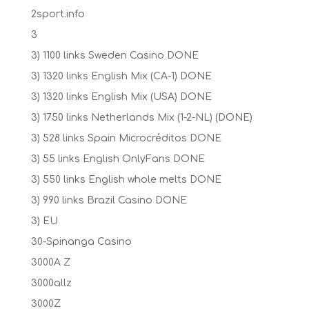
2sport.info
3
3) 1100 links Sweden Casino DONE
3) 1320 links English Mix (CA-1) DONE
3) 1320 links English Mix (USA) DONE
3) 1750 links Netherlands Mix (1-2-NL) (DONE)
3) 528 links Spain Microcréditos DONE
3) 55 links English OnlyFans DONE
3) 550 links English whole melts DONE
3) 990 links Brazil Casino DONE
3) EU
30-Spinanga Casino
3000A Z
3000allz
3000Z