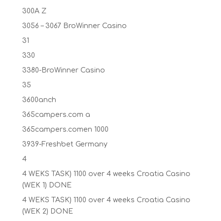
300A Z
3056 – 3067 BroWinner Casino
31
330
3380-BroWinner Casino
35
3600anch
365campers.com a
365campers.comen 1000
3939-Freshbet Germany
4
4 WEKS TASK) 1100 over 4 weeks Croatia Casino
(WEK 1) DONE
4 WEKS TASK) 1100 over 4 weeks Croatia Casino
(WEK 2) DONE