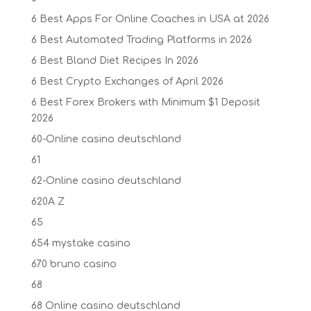
6 Best Apps For Online Coaches in USA at 2026
6 Best Automated Trading Platforms in 2026
6 Best Bland Diet Recipes In 2026
6 Best Crypto Exchanges of April 2026
6 Best Forex Brokers with Minimum $1 Deposit ️
2026
60-Online casino deutschland
61
62-Online casino deutschland
620A Z
65
654 mystake casino
670 bruno casino
68
68 Online casino deutschland