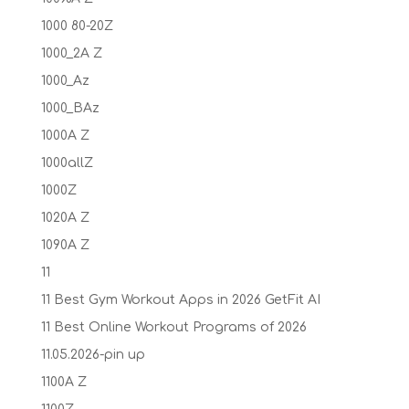
1000 80-20Z
1000_2A Z
1000_Az
1000_BAz
1000A Z
1000allZ
1000Z
1020A Z
1090A Z
11
11 Best Gym Workout Apps in 2026 GetFit AI
11 Best Online Workout Programs of 2026
11.05.2026-pin up
1100A Z