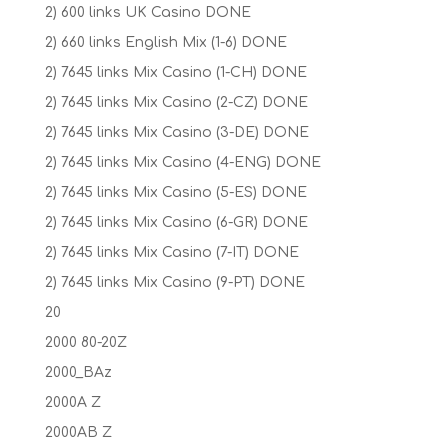
2) 600 links UK Casino DONE
2) 660 links English Mix (1-6) DONE
2) 7645 links Mix Casino (1-CH) DONE
2) 7645 links Mix Casino (2-CZ) DONE
2) 7645 links Mix Casino (3-DE) DONE
2) 7645 links Mix Casino (4-ENG) DONE
2) 7645 links Mix Casino (5-ES) DONE
2) 7645 links Mix Casino (6-GR) DONE
2) 7645 links Mix Casino (7-IT) DONE
2) 7645 links Mix Casino (9-PT) DONE
20
2000 80-20Z
2000_BAz
2000A Z
2000AB Z