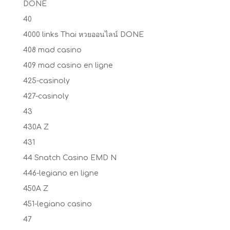
DONE
40
4000 links Thai หวยออนไลน์ DONE
408 mad casino
409 mad casino en ligne
425-casinoly
427-casinoly
43
430A Z
431
44 Snatch Casino EMD N
446-legiano en ligne
450A Z
451-legiano casino
47