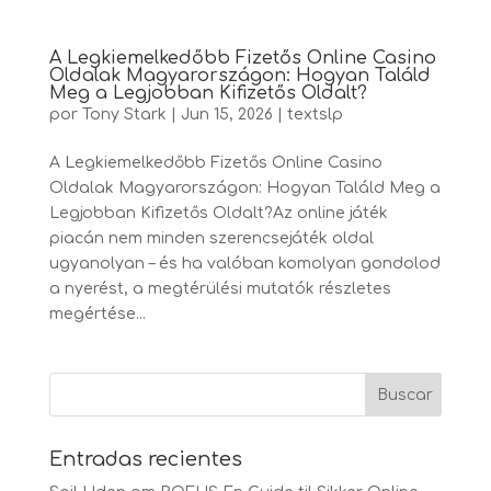
A Legkiemelkedőbb Fizetős Online Casino
Oldalak Magyarországon: Hogyan Találd
Meg a Legjobban Kifizetős Oldalt?
por
Tony Stark
|
Jun 15, 2026
|
textslp
A Legkiemelkedőbb Fizetős Online Casino
Oldalak Magyarországon: Hogyan Találd Meg a
Legjobban Kifizetős Oldalt?Az online játék
piacán nem minden szerencsejáték oldal
ugyanolyan – és ha valóban komolyan gondolod
a nyerést, a megtérülési mutatók részletes
megértése...
Entradas recientes