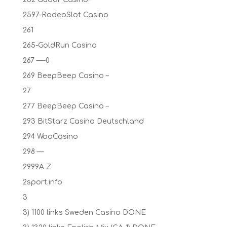
2597-RodeoSlot Casino
261
265-GoldRun Casino
267 —-0
269 BeepBeep Casino –
27
277 BeepBeep Casino –
293 BitStarz Casino Deutschland
294 WooCasino
298 —
2999A Z
2sport.info
3
3) 1100 links Sweden Casino DONE