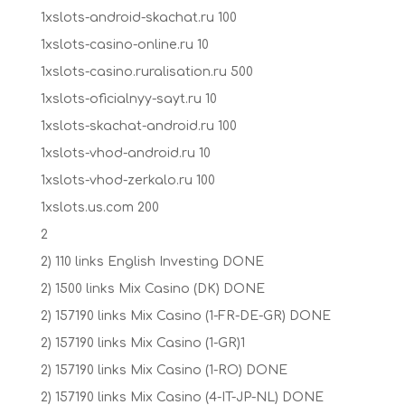
1xslots-android-skachat.ru 100
1xslots-casino-online.ru 10
1xslots-casino.ruralisation.ru 500
1xslots-oficialnyy-sayt.ru 10
1xslots-skachat-android.ru 100
1xslots-vhod-android.ru 10
1xslots-vhod-zerkalo.ru 100
1xslots.us.com 200
2
2) 110 links English Investing DONE
2) 1500 links Mix Casino (DK) DONE
2) 157190 links Mix Casino (1-FR-DE-GR) DONE
2) 157190 links Mix Casino (1-GR)1
2) 157190 links Mix Casino (1-RO) DONE
2) 157190 links Mix Casino (4-IT-JP-NL) DONE