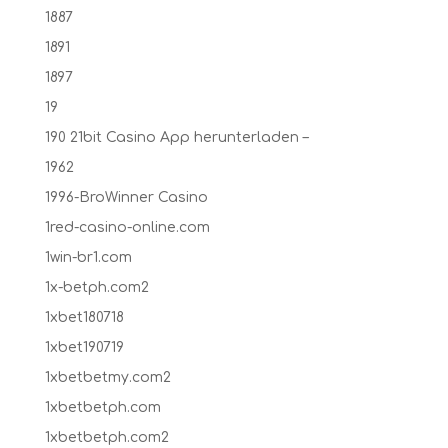
1887
1891
1897
19
190 21bit Casino App herunterladen –
1962
1996-BroWinner Casino
1red-casino-online.com
1win-br1.com
1x-betph.com2
1xbet180718
1xbet190719
1xbetbetmy.com2
1xbetbetph.com
1xbetbetph.com2