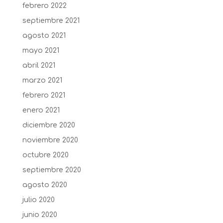
febrero 2022
septiembre 2021
agosto 2021
mayo 2021
abril 2021
marzo 2021
febrero 2021
enero 2021
diciembre 2020
noviembre 2020
octubre 2020
septiembre 2020
agosto 2020
julio 2020
junio 2020