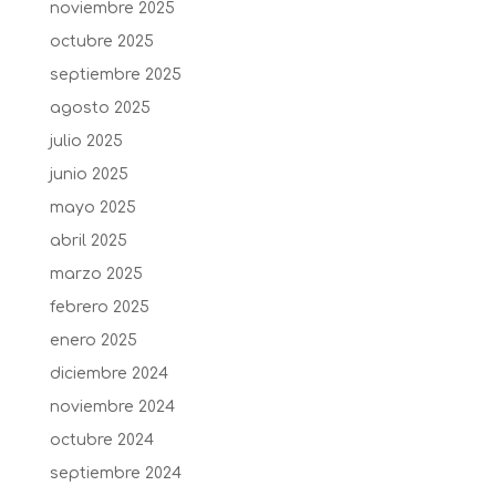
noviembre 2025
octubre 2025
septiembre 2025
agosto 2025
julio 2025
junio 2025
mayo 2025
abril 2025
marzo 2025
febrero 2025
enero 2025
diciembre 2024
noviembre 2024
octubre 2024
septiembre 2024