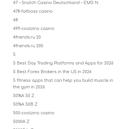
47 – Snatch Casino Deutschland – EMD N
478-fatboss casino
48
499-coolzino casino
4friends.ru 20
4friends.ru 200
5
5 Best Day Trading Platforms and Apps for 2026
5 Best Forex Brokers in the US in 2026
5 fitness apps that can help you build muscle in
the gym in 2026
50%A 50 Z
50%A 50B Z
500-coolzino casino
5000A Z