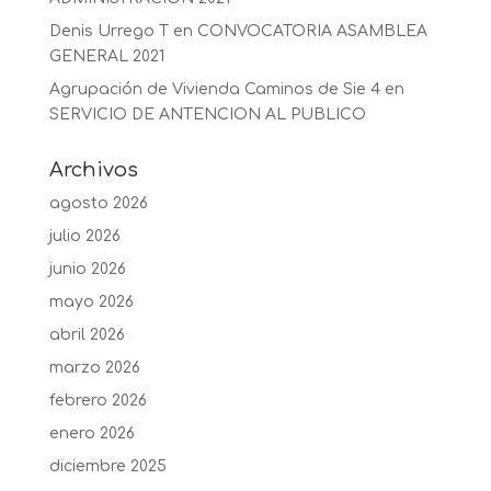
Denis Urrego T
en
CONVOCATORIA ASAMBLEA
GENERAL 2021
Agrupación de Vivienda Caminos de Sie 4
en
SERVICIO DE ANTENCION AL PUBLICO
Archivos
agosto 2026
julio 2026
junio 2026
mayo 2026
abril 2026
marzo 2026
febrero 2026
enero 2026
diciembre 2025