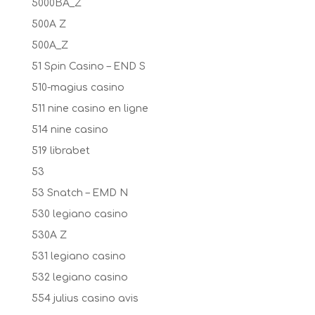
5000BA_Z
500A Z
500A_Z
51 Spin Casino – END S
510-magius casino
511 nine casino en ligne
514 nine casino
519 librabet
53
53 Snatch – EMD N
530 legiano casino
530A Z
531 legiano casino
532 legiano casino
554 julius casino avis