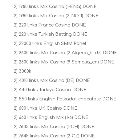
2) 1980 links Mix Casino (1-ENG) DONE
2) 1980 links Mix Casino (3-NO-1) DONE
2) 220 links France Casino DONE
2) 220 links Turkish Betting DONE
2) 22000 links English SMM Panel
2) 2600 links Mix Casino (2-Algeria_fr-dz) DONE
2) 2600 links Mix Casino (9-Somalia_en) DONE
2) 3000k
2) 4010 links Mix Casino (DE) DONE
2) 440 links Turkiye Casino DONE
2) 550 links English Polkadot chocolate DONE
2) 600 links UK Casino DONE
2) 660 links English Mix (1-6) DONE
2) 7645 links Mix Casino (1-CH) DONE
2) 7645 links Mix Casino (2-CZ) DONE