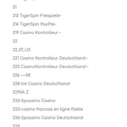
21
212 TigerSpin Freispiele-
216 TigerSpin PayPal–
219 Casino Kontrolleur –
22
22_07_US
221 Casino Kontrolleur Deutschland –
223 CasinoKontrolleur Deutschland –
226 —–08
228-Ice Casino Deutschland
2290A Z
230-Spassino Casino
233-casino francais en ligne fiable
236-Spassino Casino Deutschland
239