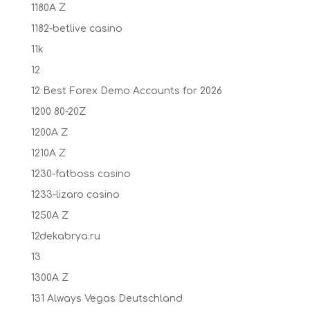
1180A Z
1182-betlive casino
11k
12
12 Best Forex Demo Accounts for 2026
1200 80-20Z
1200A Z
1210A Z
1230-fatboss casino
1233-lizaro casino
1250A Z
12dekabrya.ru
13
1300A Z
131 Always Vegas Deutschland