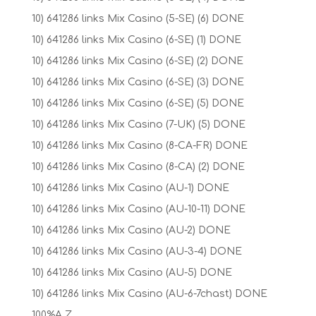
10) 641286 links Mix Casino (5-SE) (6) DONE
10) 641286 links Mix Casino (6-SE) (1) DONE
10) 641286 links Mix Casino (6-SE) (2) DONE
10) 641286 links Mix Casino (6-SE) (3) DONE
10) 641286 links Mix Casino (6-SE) (5) DONE
10) 641286 links Mix Casino (7-UK) (5) DONE
10) 641286 links Mix Casino (8-CA-FR) DONE
10) 641286 links Mix Casino (8-CA) (2) DONE
10) 641286 links Mix Casino (AU-1) DONE
10) 641286 links Mix Casino (AU-10-11) DONE
10) 641286 links Mix Casino (AU-2) DONE
10) 641286 links Mix Casino (AU-3-4) DONE
10) 641286 links Mix Casino (AU-5) DONE
10) 641286 links Mix Casino (AU-6-7chast) DONE
100%A Z