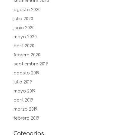
septiembre 2020
agosto 2020
julio 2020
junio 2020
mayo 2020
abril 2020
febrero 2020
septiembre 2019
agosto 2019
julio 2019
mayo 2019
abril 2019
marzo 2019
febrero 2019
Categorías