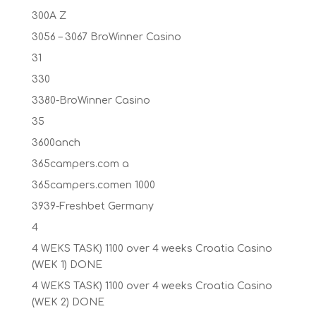
300A Z
3056 – 3067 BroWinner Casino
31
330
3380-BroWinner Casino
35
3600anch
365campers.com a
365campers.comen 1000
3939-Freshbet Germany
4
4 WEKS TASK) 1100 over 4 weeks Croatia Casino
(WEK 1) DONE
4 WEKS TASK) 1100 over 4 weeks Croatia Casino
(WEK 2) DONE