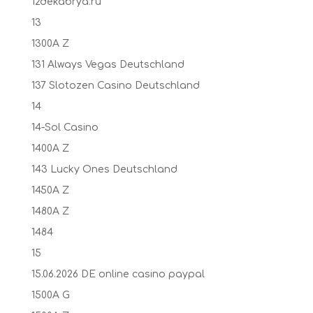
12dekabrya.ru
13
1300A Z
131 Always Vegas Deutschland
137 Slotozen Casino Deutschland
14
14-Sol Casino
1400A Z
143 Lucky Ones Deutschland
1450A Z
1480A Z
1484
15
15.06.2026 DE online casino paypal
1500A G