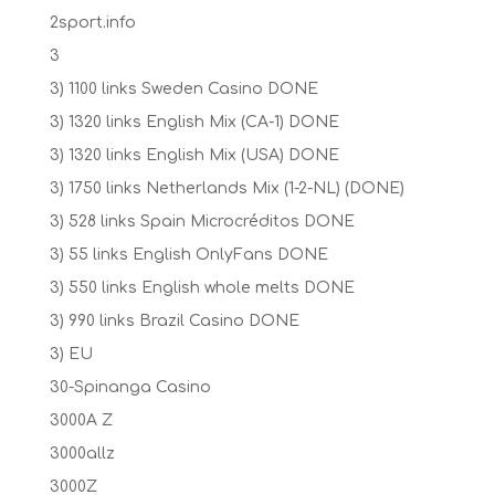
2sport.info
3
3) 1100 links Sweden Casino DONE
3) 1320 links English Mix (CA-1) DONE
3) 1320 links English Mix (USA) DONE
3) 1750 links Netherlands Mix (1-2-NL) (DONE)
3) 528 links Spain Microcréditos DONE
3) 55 links English OnlyFans DONE
3) 550 links English whole melts DONE
3) 990 links Brazil Casino DONE
3) EU
30-Spinanga Casino
3000A Z
3000allz
3000Z