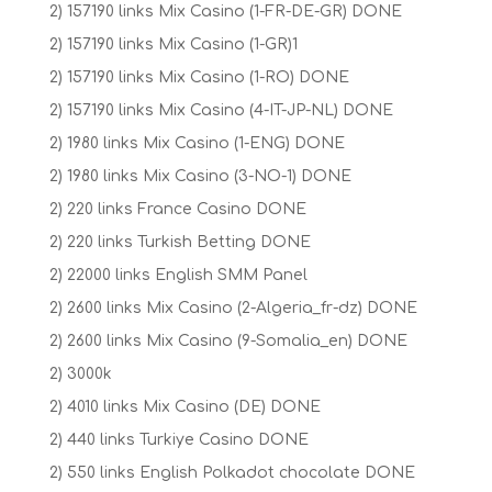
2) 157190 links Mix Casino (1-FR-DE-GR) DONE
2) 157190 links Mix Casino (1-GR)1
2) 157190 links Mix Casino (1-RO) DONE
2) 157190 links Mix Casino (4-IT-JP-NL) DONE
2) 1980 links Mix Casino (1-ENG) DONE
2) 1980 links Mix Casino (3-NO-1) DONE
2) 220 links France Casino DONE
2) 220 links Turkish Betting DONE
2) 22000 links English SMM Panel
2) 2600 links Mix Casino (2-Algeria_fr-dz) DONE
2) 2600 links Mix Casino (9-Somalia_en) DONE
2) 3000k
2) 4010 links Mix Casino (DE) DONE
2) 440 links Turkiye Casino DONE
2) 550 links English Polkadot chocolate DONE