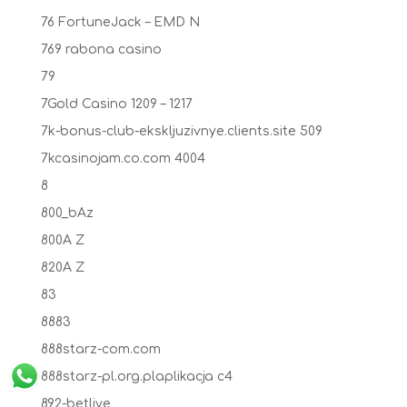
76 FortuneJack – EMD N
769 rabona casino
79
7Gold Casino 1209 – 1217
7k-bonus-club-ekskljuzivnye.clients.site 509
7kcasinojam.co.com 4004
8
800_bAz
800A Z
820A Z
83
8883
888starz-com.com
888starz-pl.org.plaplikacja c4
892-betlive