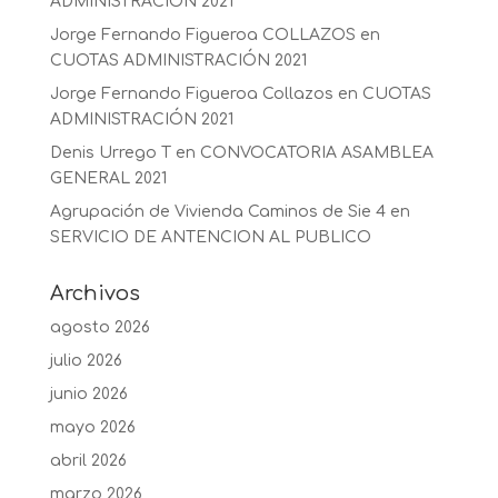
ADMINISTRACIÓN 2021
Jorge Fernando Figueroa COLLAZOS
en
CUOTAS ADMINISTRACIÓN 2021
Jorge Fernando Figueroa Collazos
en
CUOTAS
ADMINISTRACIÓN 2021
Denis Urrego T
en
CONVOCATORIA ASAMBLEA
GENERAL 2021
Agrupación de Vivienda Caminos de Sie 4
en
SERVICIO DE ANTENCION AL PUBLICO
Archivos
agosto 2026
julio 2026
junio 2026
mayo 2026
abril 2026
marzo 2026