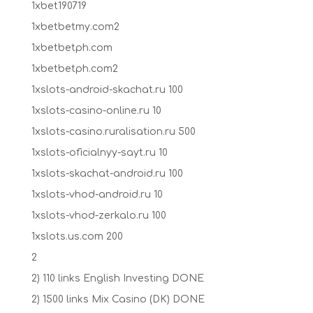
1xbet190719
1xbetbetmy.com2
1xbetbetph.com
1xbetbetph.com2
1xslots-android-skachat.ru 100
1xslots-casino-online.ru 10
1xslots-casino.ruralisation.ru 500
1xslots-oficialnyy-sayt.ru 10
1xslots-skachat-android.ru 100
1xslots-vhod-android.ru 10
1xslots-vhod-zerkalo.ru 100
1xslots.us.com 200
2
2) 110 links English Investing DONE
2) 1500 links Mix Casino (DK) DONE