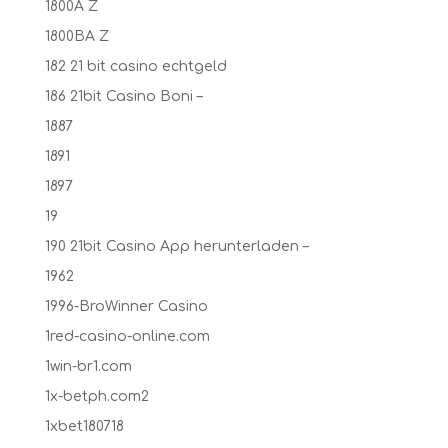
1800A Z
1800BA Z
182 21 bit casino echtgeld
186 21bit Casino Boni –
1887
1891
1897
19
190 21bit Casino App herunterladen –
1962
1996-BroWinner Casino
1red-casino-online.com
1win-br1.com
1x-betph.com2
1xbet180718