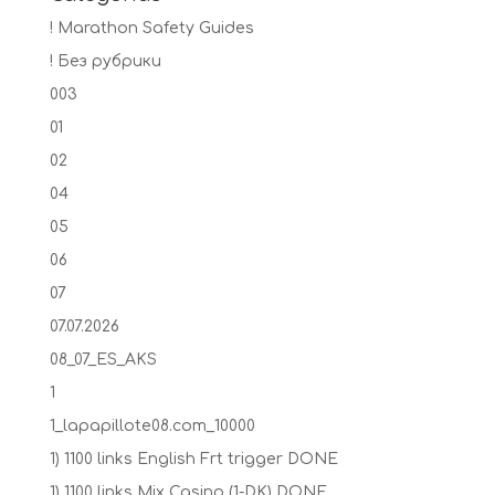
! Marathon Safety Guides
! Без рубрики
003
01
02
04
05
06
07
07.07.2026
08_07_ES_AKS
1
1_lapapillote08.com_10000
1) 1100 links English Frt trigger DONE
1) 1100 links Mix Casino (1-DK) DONE