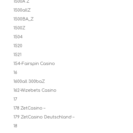
1500A Z
1500allZ
1500BA_Z
1500Z
1504
1520
1521
154-Fairspin Casino
16
1600all 300baZ
162-Wizebets Casino
17
178 ZetCasino –
179 ZetCasino Deutschland –
18