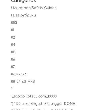
Categorías
! Marathon Safety Guides
! Без рубрики
003
01
02
04
05
06
07
07.07.2026
08_07_ES_AKS
1
1_lapapillote08.com_10000
1) 1100 links English Frt trigger DONE