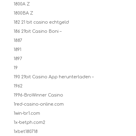
1800A Z
1800BA Z
182 21 bit casino echtgeld
186 21bit Casino Boni –
1887
1891
1897
19
190 21bit Casino App herunterladen –
1962
1996-BroWinner Casino
1red-casino-online.com
1win-br1.com
1x-betph.com2
1xbet180718