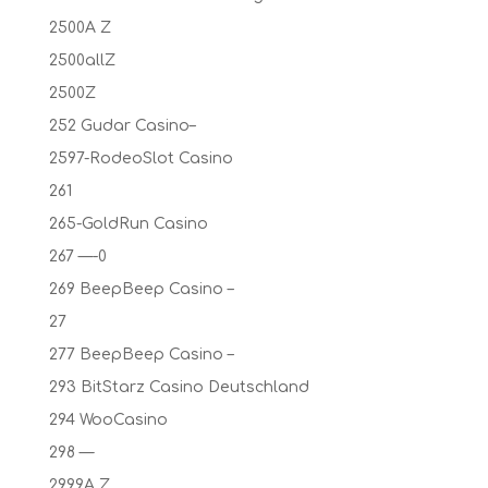
2500A Z
2500allZ
2500Z
252 Gudar Casino–
2597-RodeoSlot Casino
261
265-GoldRun Casino
267 —-0
269 BeepBeep Casino –
27
277 BeepBeep Casino –
293 BitStarz Casino Deutschland
294 WooCasino
298 —
2999A Z