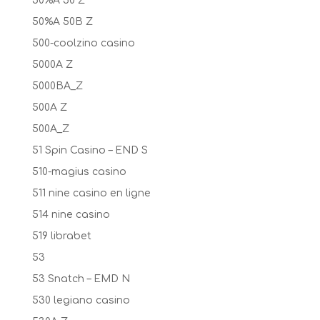
50%A 50 Z
50%A 50B Z
500-coolzino casino
5000A Z
5000BA_Z
500A Z
500A_Z
51 Spin Casino – END S
510-magius casino
511 nine casino en ligne
514 nine casino
519 librabet
53
53 Snatch – EMD N
530 legiano casino