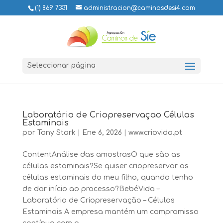
(1) 869 7331
administracion@caminosdesi4.com
Seleccionar página
Laboratório de Criopreservaçao Células
Estaminais
por
Tony Stark
|
Ene 6, 2026
|
www.criovida.pt
ContentAnálise das amostrasO que são as
células estaminais?Se quiser criopreservar as
células estaminais do meu filho, quando tenho
de dar início ao processo?BebéVida –
Laboratório de Criopreservação – Células
Estaminais A empresa mantém um compromisso