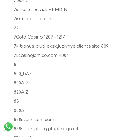
750A Z
76 FortuneJack – EMD N
769 rabona casino
79
7Gold Casino 1209 – 1217
7k-bonus-club-ekskljuzivnye.clients.site 509
7kcasinojam.co.com 4004
8
800_bAz
800A Z
820A Z
83
8883
888starz-com.com
888starz-pl.org.plaplikacja c4