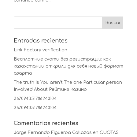
contínuo com a...
Entradas recientes
Link Factory verification
Бесплатные слоты без регистрации: как
казахстанцы открыли для себя новый формат
азарта
The truth Is You aren’t The one Particular person
Involved About Рейтинг Казино
367094351786240104
367094351786240104
Comentarios recientes
Jorge Fernando Figueroa Collazos
en
CUOTAS