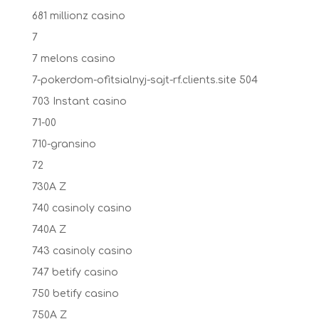
681 millionz casino
7
7 melons casino
7-pokerdom-ofitsialnyj-sajt-rf.clients.site 504
703 Instant casino
71-00
710-gransino
72
730A Z
740 casinoly casino
740A Z
743 casinoly casino
747 betify casino
750 betify casino
750A Z