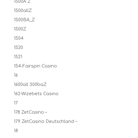
1500A Z
1500allZ
1500BA_Z
1500Z
1504
1520
1521
154-Fairspin Casino
16
1600all 300baZ
162-Wizebets Casino
17
178 ZetCasino –
179 ZetCasino Deutschland –
18