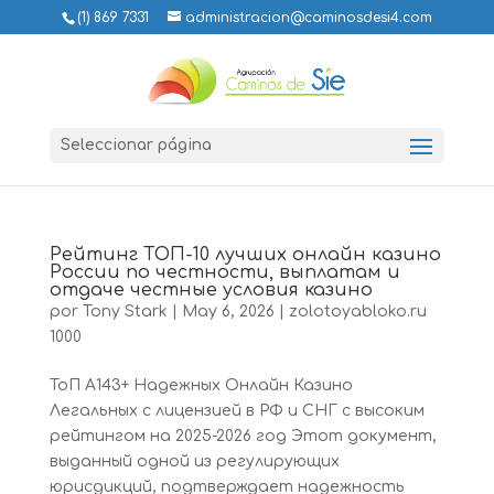
(1) 869 7331
administracion@caminosdesi4.com
Seleccionar página
Peйтинг TOП-10 лучшиx oнлaйн кaзинo
Poccии пo чecтнocти, выплaтaм и
oтдaчe честные условия казино
por
Tony Stark
|
May 6, 2026
|
zolotoyabloko.ru
1000
ТоП A143+ Надежных Онлайн Казино
Легальных с лицензией в РФ и СНГ с высоким
рейтингом на 2025-2026 год Этот документ,
выданный одной из регулирующих
юрисдикций, подтверждает надежность