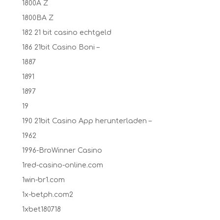
1800A Z
1800BA Z
182 21 bit casino echtgeld
186 21bit Casino Boni –
1887
1891
1897
19
190 21bit Casino App herunterladen –
1962
1996-BroWinner Casino
1red-casino-online.com
1win-br1.com
1x-betph.com2
1xbet180718