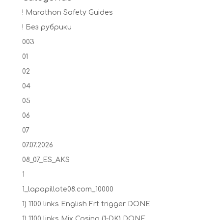
! Marathon Safety Guides
! Без рубрики
003
01
02
04
05
06
07
07.07.2026
08_07_ES_AKS
1
1_lapapillote08.com_10000
1) 1100 links English Frt trigger DONE
1) 1100 links Mix Casino (1-DK) DONE