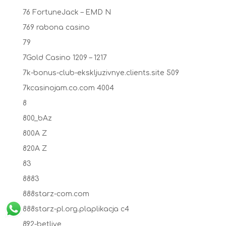
76 FortuneJack – EMD N
769 rabona casino
79
7Gold Casino 1209 – 1217
7k-bonus-club-ekskljuzivnye.clients.site 509
7kcasinojam.co.com 4004
8
800_bAz
800A Z
820A Z
83
8883
888starz-com.com
888starz-pl.org.plaplikacja c4
892-betlive