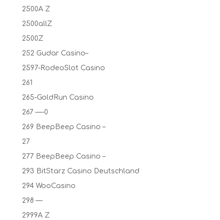
2500A Z
2500allZ
2500Z
252 Gudar Casino–
2597-RodeoSlot Casino
261
265-GoldRun Casino
267 —-0
269 BeepBeep Casino –
27
277 BeepBeep Casino –
293 BitStarz Casino Deutschland
294 WooCasino
298 —
2999A Z