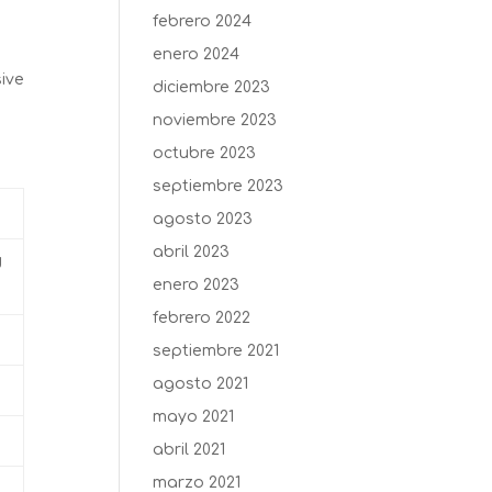
febrero 2024
enero 2024
sive
diciembre 2023
noviembre 2023
octubre 2023
septiembre 2023
agosto 2023
abril 2023
d
enero 2023
febrero 2022
septiembre 2021
agosto 2021
mayo 2021
abril 2021
marzo 2021