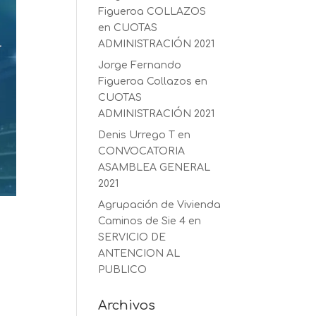
Figueroa COLLAZOS
en
CUOTAS
ADMINISTRACIÓN 2021
Jorge Fernando
Figueroa Collazos
en
CUOTAS
ADMINISTRACIÓN 2021
Denis Urrego T
en
CONVOCATORIA
ASAMBLEA GENERAL
2021
Agrupación de Vivienda
Caminos de Sie 4
en
SERVICIO DE
ANTENCION AL
PUBLICO
Archivos