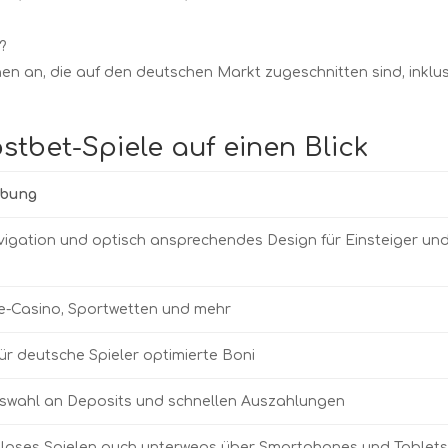
r?
en an‚ die auf den deutschen Markt zugeschnitten sind‚ inklu
ostbet-Spiele auf einen Blick
ibung
vigation und optisch ansprechendes Design für Einsteiger un
ve-Casino‚ Sportwetten und mehr
für deutsche Spieler optimierte Boni
uswahl an Deposits und schnellen Auszahlungen
loses Spielen auch unterwegs über Smartphones und Tablets