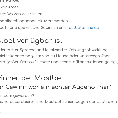
 je Runde.
Spin-Taste.
ten Walzen zu erzielen.
bolkombinationen aktiviert werden.
uote und spezifische Gewinnlinien.
mostbetonline.de
bet verfügbar ist
 deutscher Sprache und lokalisierter Zahlungsabwicklung ist
Spieler können bequem von zu Hause oder unterwegs über
rd großer Wert auf sichere und schnelle Transaktionen gelegt
winner bei Mostbet
ßter Gewinn war ein echter Augenöffner“
fmerksam geworden?
 Casino ausprobieren und Mostbet schien wegen der deutschen
?