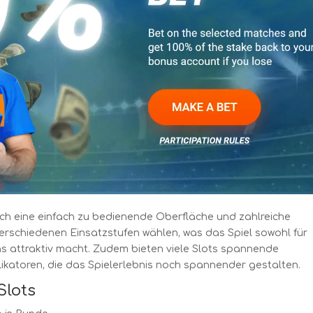
urch eine einfach zu bedienende Oberfläche und zahlreiche
verschiedenen Einsatzstufen wählen‚ was das Spiel sowohl für
ns attraktiv macht. Zudem bieten viele Slots spannende
likatoren‚ die das Spielerlebnis noch spannender gestalten.
Slots