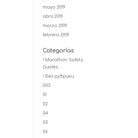
mayo 2019
abril 2019
marzo 2019
febrero 2019
Categorías
! Marathon Safety
Guides
! Без рубрики
003
01
02
04
05
06