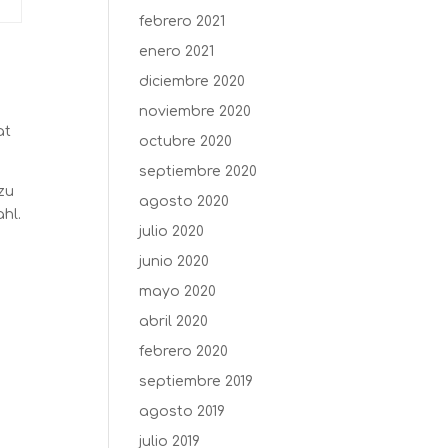
febrero 2021
enero 2021
diciembre 2020
noviembre 2020
at
octubre 2020
septiembre 2020
zu
agosto 2020
hl.
julio 2020
junio 2020
mayo 2020
abril 2020
febrero 2020
septiembre 2019
agosto 2019
julio 2019