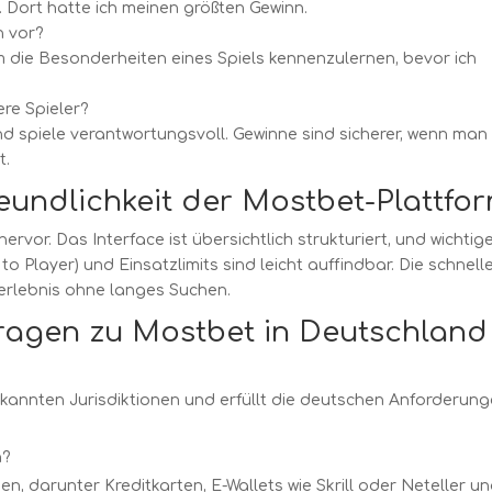
. Dort hatte ich meinen größten Gewinn.
n vor?
 die Besonderheiten eines Spiels kennenzulernen‚ bevor ich
ere Spieler?
nd spiele verantwortungsvoll. Gewinne sind sicherer‚ wenn man
t.
undlichkeit der Mostbet-Plattfo
ervor. Das Interface ist übersichtlich strukturiert‚ und wichtig
to Player) und Einsatzlimits sind leicht auffindbar. Die schnell
erlebnis ohne langes Suchen.
Fragen zu Mostbet in Deutschland
rkannten Jurisdiktionen und erfüllt die deutschen Anforderun
n?
‚ darunter Kreditkarten‚ E-Wallets wie Skrill oder Neteller u