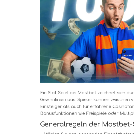
Ein Slot-Spiel bei Mostbet zeichnet sich d
Gewinnlinien aus. Spieler können zwischen 
Einsteiger als auch für erfahrene Casinofa
Bonusfunktionen wie Freispiele oder Multip
Generalregeln der Mostbet-