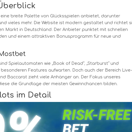
Überblick
 eine breite Palette von Glücksspielen anbietet‚ darunter
d vieles mehr. Die Website ist modern gestaltet und richtet s
en Markt in Deutschland. Der Anbieter punktet mit schnellen
oden und einem attraktiven Bonusprogramm für neue und
 Mostbet
sind Spielautomaten wie „Book of Dead“‚ „Starburst“ und
it besonderen Features aufwarten. Doch auch der Bereich Live
 und Baccarat zieht viele Anhänger an. Der Fokus unseres
 diese die Grundlage der meisten Gewinnchancen bilden.
lots im Detail