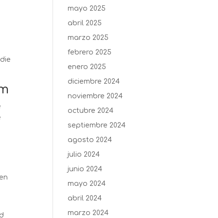
mayo 2025
abril 2025
marzo 2025
febrero 2025
 die
enero 2025
diciembre 2024
rm
noviembre 2024
e
octubre 2024
e
septiembre 2024
agosto 2024
julio 2024
junio 2024
gen
mayo 2024
abril 2024
marzo 2024
nd