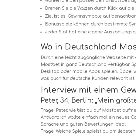
Wählen Sie den passenden Einsatzbetrag
Drehen Sie die Walzen durch Klick auf die 
Ziel ist es‚ Gewinnsymbole auf benachbar
Bonusspiele können durch bestimmte Sym
Jeder Slot hat eine eigene Auszahlungsq
Wo in Deutschland Most
Durch eine leicht zugängliche Webseite mit
Mostbet in ganz Deutschland verfügbar. 
Desktop oder mobile Apps spielen. Dabei wi
was auch für deutsche Kunden relevant ist.
Interview mit einem Ge
Peter‚ 34‚ Berlin: „Mein grö
Frage: Peter‚ wie bist du auf Mostbet au
Antwort: Ich wollte einfach mal ein neues
Sprache und guten Bewertungen ideal.
Frage: Welche Spiele spielst du am liebsten