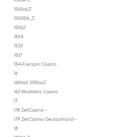
1500A Z
1500allZ
1500BA_Z
1500Z
1504
1520
1521
154-Fairspin Casino
16
1600all 300baZ
162-Wizebets Casino
17
178 ZetCasino –
179 ZetCasino Deutschland –
18