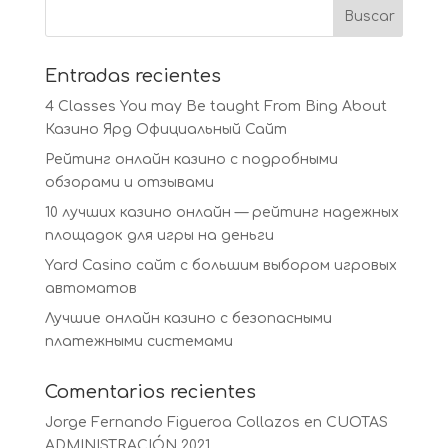
Entradas recientes
4 Classes You may Be taught From Bing About
Казино Ярд Официальный Сайт
Рейтинг онлайн казино с подробными
обзорами и отзывами
10 лучших казино онлайн — рейтинг надежных
площадок для игры на деньги
Yard Casino сайт с большим выбором игровых
автоматов
Лучшие онлайн казино с безопасными
платежными системами
Comentarios recientes
Jorge Fernando Figueroa Collazos
en
CUOTAS
ADMINISTRACIÓN 2021