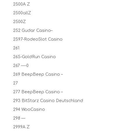
2500A Z
2500allZ
2500Z
252 Gudar Casino–
2597-RodeoSlot Casino
261
265-GoldRun Casino
267 —-0
269 BeepBeep Casino –
27
277 BeepBeep Casino –
293 BitStarz Casino Deutschland
294 WooCasino
298 —
2999A Z