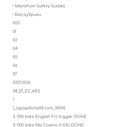
! Marathon Safety Guides
! Без рубрики
003
01
02
04
05
06
07
07.07.2026
08_07_ES_AKS
1
1_lapapillote08.com_10000
1) 1100 links English Frt trigger DONE
1) 1100 links Mix Casino (1-DK) DONE