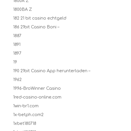
1800A Z
1800BA Z
182 21 bit casino echtgeld
186 21bit Casino Boni –
1887
1891
1897
19
190 21bit Casino App herunterladen –
1962
1996-BroWinner Casino
1red-casino-online.com
1win-br1.com
1x-betph.com2
1xbet180718