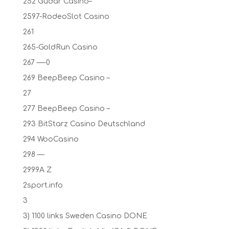
252 Gudar Casino–
2597-RodeoSlot Casino
261
265-GoldRun Casino
267 —-0
269 BeepBeep Casino –
27
277 BeepBeep Casino –
293 BitStarz Casino Deutschland
294 WooCasino
298 —
2999A Z
2sport.info
3
3) 1100 links Sweden Casino DONE