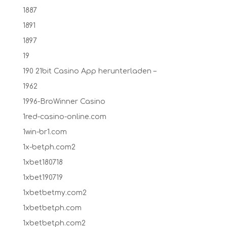
1887
1891
1897
19
190 21bit Casino App herunterladen –
1962
1996-BroWinner Casino
1red-casino-online.com
1win-br1.com
1x-betph.com2
1xbet180718
1xbet190719
1xbetbetmy.com2
1xbetbetph.com
1xbetbetph.com2