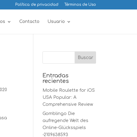
Política de privacidad
Términos de Uso
os
Contacto
Usuario
Entradas
recientes
2020
Mobile Roulette for iOS
s
USA Popular: A
s
Comprehensive Review
Gomblingo Die
casa
aufregende Welt des
Online-Glücksspiels
-2109638593