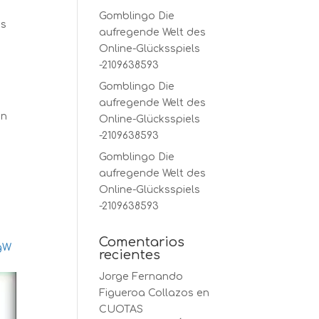
Gomblingo Die
os
aufregende Welt des
Online-Glücksspiels
-2109638593
Gomblingo Die
aufregende Welt des
in
Online-Glücksspiels
-2109638593
Gomblingo Die
aufregende Welt des
Online-Glücksspiels
-2109638593
Comentarios
JgW
recientes
Jorge Fernando
Figueroa Collazos
en
CUOTAS