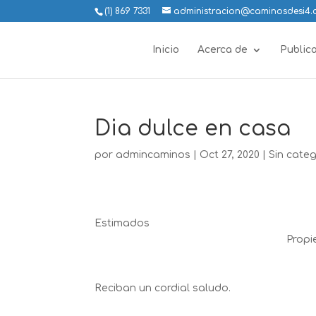
(1) 869 7331
administracion@caminosdesi4
Inicio
Acerca de
Public
Dia dulce en casa
por
admincaminos
|
Oct 27, 2020
|
Sin cate
Est
Propietari
Caminos
Reciban un cordial saludo.