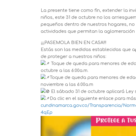
La presente tiene como fin, extender la i
niños, este 31 de octubre no los arriesgu
pequeños dentro de nuestros hogares, no 
actividades que permitan la aglomeración
¡¡¡PASEMOLA BIEN EN CASA!!!
Estás son las medidas establecidas que apl
de proteger a nuestros niños:
Toque de queda para menores de edad: 
octubre a las 6:00a.m.
Toque de queda para menores de edad:
noviembre a las 6:00a.m
El sábado 31 de octubre aplicará Ley 
Da clic en el siguiente enlace para má
cundinamarca.gov.co/Transparencia/Norm
4qEp
Reproductor
de
vídeo