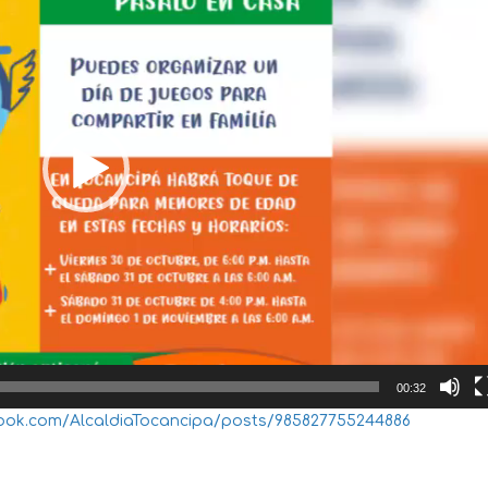
00:32
ook.com/AlcaldiaTocancipa/posts/985827755244886