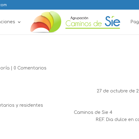
.com
aciones
Pag
goría
|
0 Comentarios
27 de octubre de 
imado
os y residente
 de Sie 4
REF. Dia dulce en 