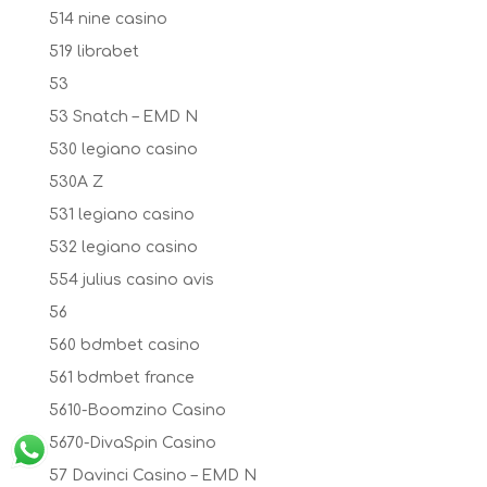
514 nine casino
519 librabet
53
53 Snatch – EMD N
530 legiano casino
530A Z
531 legiano casino
532 legiano casino
554 julius casino avis
56
560 bdmbet casino
561 bdmbet france
5610-Boomzino Casino
5670-DivaSpin Casino
57 Davinci Casino – EMD N