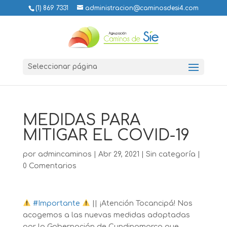
(1) 869 7331
administracion@caminosdesi4.com
Seleccionar página
MEDIDAS PARA
MITIGAR EL COVID-19
por
admincaminos
|
Abr 29, 2021
|
Sin categoría
|
0 Comentarios
#
Importante
|| ¡Atención Tocancipá! Nos
acogemos a las nuevas medidas adoptadas
por la Gobernación de Cundinamarca que