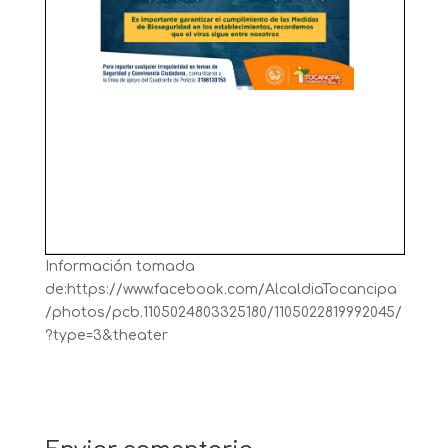
Información tomada
de:https://www.facebook.com/AlcaldiaTocancipa
/photos/pcb.1105024803325180/1105022819992045/
?type=3&theater