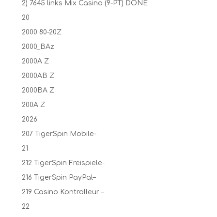
2) 7645 links Mix Casino (9-PT) DONE
20
2000 80-20Z
2000_BAz
2000A Z
2000AB Z
2000BA Z
200A Z
2026
207 TigerSpin Mobile-
21
212 TigerSpin Freispiele-
216 TigerSpin PayPal–
219 Casino Kontrolleur –
22