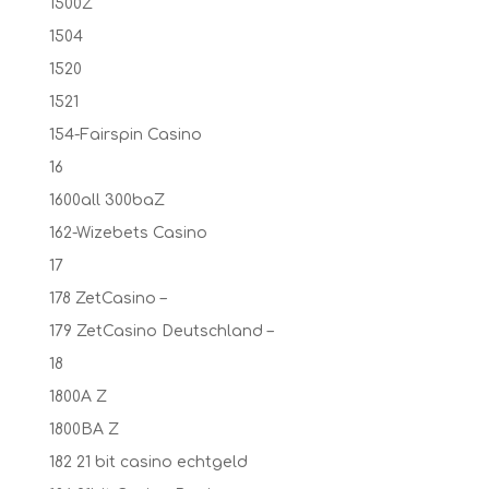
1500Z
1504
1520
1521
154-Fairspin Casino
16
1600all 300baZ
162-Wizebets Casino
17
178 ZetCasino –
179 ZetCasino Deutschland –
18
1800A Z
1800BA Z
182 21 bit casino echtgeld