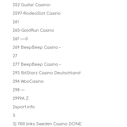
252 Gudar Casino–
2597-RodeoSlot Casino
261
265-GoldRun Casino
267 —-0
269 BeepBeep Casino –
27
277 BeepBeep Casino –
293 BitStarz Casino Deutschland
294 WooCasino
298 —
2999A Z
2sport.info
3
3) 1100 links Sweden Casino DONE