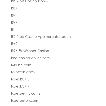
186 21bit Casino Boni –
1887
1891
1897
19
190 21bit Casino App herunterladen –
1962
1996-BroWinner Casino
1red-casino-online.com
1win-br1.com
1x-betph.com2
1xbet180718
1xbet190719
1xbetbetmy.com2
1xbetbetph.com