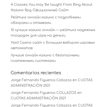
4 Classes You may Be taught From Bing About
Казино Ярд Официальный Сайт
Рейтинг онлайн казино с подробными
обзорами и отзывами
10 лучших казино онлайн — рейтинг надежных
площадок для игры на деньги
Yard Casino сайт с большим выбором игровых
автоматов
Лучшие онлайн казино с безопасными
платежными системами
Comentarios recientes
Jorge Fernando Figueroa Collazos
en
CUOTAS
ADMINISTRACIÓN 2021
Jorge Fernando Figueroa COLLAZOS
en
CUOTAS ADMINISTRACIÓN 2021
Jorge Fernando Figueroa Collazos
en
CUOTAS