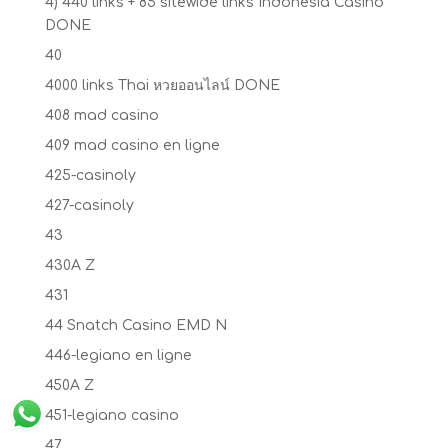
4) 440 links + 85 sitewide links Indonesia Casino
DONE
40
4000 links Thai หวยออนไลน์ DONE
408 mad casino
409 mad casino en ligne
425-casinoly
427-casinoly
43
430A Z
431
44 Snatch Casino EMD N
446-legiano en ligne
450A Z
451-legiano casino
47