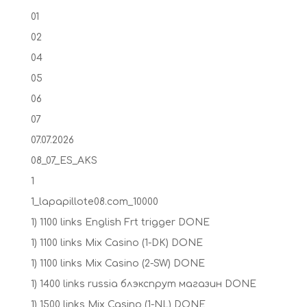
01
02
04
05
06
07
07.07.2026
08_07_ES_AKS
1
1_lapapillote08.com_10000
1) 1100 links English Frt trigger DONE
1) 1100 links Mix Casino (1-DK) DONE
1) 1100 links Mix Casino (2-SW) DONE
1) 1400 links russia блэкспрут магазин DONE
1) 1500 links Mix Casino (1-NL) DONE