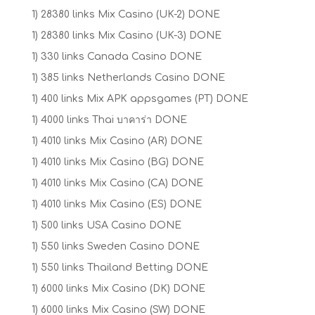
1) 28380 links Mix Casino (UK-2) DONE
1) 28380 links Mix Casino (UK-3) DONE
1) 330 links Canada Casino DONE
1) 385 links Netherlands Casino DONE
1) 400 links Mix APK appsgames (PT) DONE
1) 4000 links Thai บาคาร่า DONE
1) 4010 links Mix Casino (AR) DONE
1) 4010 links Mix Casino (BG) DONE
1) 4010 links Mix Casino (CA) DONE
1) 4010 links Mix Casino (ES) DONE
1) 500 links USA Casino DONE
1) 550 links Sweden Casino DONE
1) 550 links Thailand Betting DONE
1) 6000 links Mix Casino (DK) DONE
1) 6000 links Mix Casino (SW) DONE