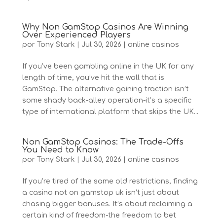
Why Non GamStop Casinos Are Winning
Over Experienced Players
por
Tony Stark
|
Jul 30, 2026
|
online casinos
If you’ve been gambling online in the UK for any
length of time, you’ve hit the wall that is
GamStop. The alternative gaining traction isn’t
some shady back-alley operation-it’s a specific
type of international platform that skips the UK...
Non GamStop Casinos: The Trade-Offs
You Need to Know
por
Tony Stark
|
Jul 30, 2026
|
online casinos
If you’re tired of the same old restrictions, finding
a casino not on gamstop uk isn’t just about
chasing bigger bonuses. It’s about reclaiming a
certain kind of freedom-the freedom to bet