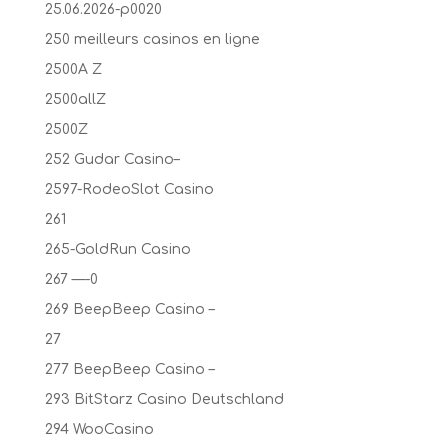
25.06.2026-p0020
250 meilleurs casinos en ligne
2500A Z
2500allZ
2500Z
252 Gudar Casino–
2597-RodeoSlot Casino
261
265-GoldRun Casino
267 —-0
269 BeepBeep Casino –
27
277 BeepBeep Casino –
293 BitStarz Casino Deutschland
294 WooCasino