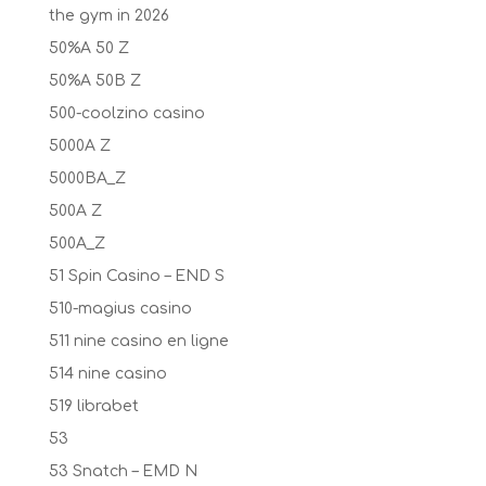
the gym in 2026
50%A 50 Z
50%A 50B Z
500-coolzino casino
5000A Z
5000BA_Z
500A Z
500A_Z
51 Spin Casino – END S
510-magius casino
511 nine casino en ligne
514 nine casino
519 librabet
53
53 Snatch – EMD N