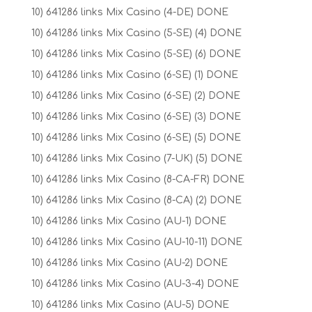
10) 641286 links Mix Casino (4-DE) DONE
10) 641286 links Mix Casino (5-SE) (4) DONE
10) 641286 links Mix Casino (5-SE) (6) DONE
10) 641286 links Mix Casino (6-SE) (1) DONE
10) 641286 links Mix Casino (6-SE) (2) DONE
10) 641286 links Mix Casino (6-SE) (3) DONE
10) 641286 links Mix Casino (6-SE) (5) DONE
10) 641286 links Mix Casino (7-UK) (5) DONE
10) 641286 links Mix Casino (8-CA-FR) DONE
10) 641286 links Mix Casino (8-CA) (2) DONE
10) 641286 links Mix Casino (AU-1) DONE
10) 641286 links Mix Casino (AU-10-11) DONE
10) 641286 links Mix Casino (AU-2) DONE
10) 641286 links Mix Casino (AU-3-4) DONE
10) 641286 links Mix Casino (AU-5) DONE