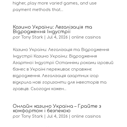
higher, play more varied games, and use
payment methods that...
Казино України: Легалізація та
Відродження Індустрії
por
Tony Stark
|
Jul 4, 2026
|
online casinos
Казино України: Легалізація та Відродження
Індустрії Казино України: Відродження
Азартної Індустрії Останніми роками ігровий
бізнес в Україні переживає справжнє
відродження. Легалізація азартних ігор
відкрила нові горизонти для інвесторів та
гравців. Сьогодні кожен...
Онлайн казино Україна – Грайте з
комфортом і безпекою
por
Tony Stark
|
Jul 4, 2026
|
online casinos