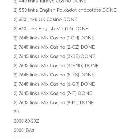
2) 440 links Turkiye Casino DONE
2) 550 links English Polkadot chocolate DONE
2) 600 links UK Casino DONE
2) 660 links English Mix (1-6) DONE
2) 7645 links Mix Casino (1-CH) DONE
2) 7645 links Mix Casino (2-CZ) DONE
2) 7645 links Mix Casino (3-DE) DONE
2) 7645 links Mix Casino (4-ENG) DONE
2) 7645 links Mix Casino (5-ES) DONE
2) 7645 links Mix Casino (6-GR) DONE
2) 7645 links Mix Casino (7-IT) DONE
2) 7645 links Mix Casino (9-PT) DONE
20
2000 80-20Z
2000_BAz