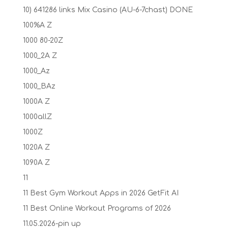
10) 641286 links Mix Casino (AU-6-7chast) DONE
100%A Z
1000 80-20Z
1000_2A Z
1000_Az
1000_BAz
1000A Z
1000allZ
1000Z
1020A Z
1090A Z
11
11 Best Gym Workout Apps in 2026 GetFit AI
11 Best Online Workout Programs of 2026
11.05.2026-pin up