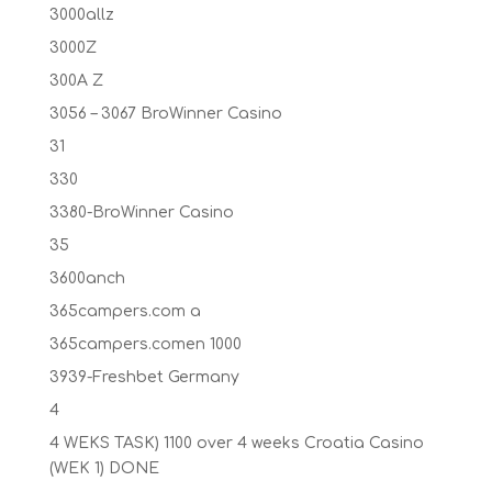
3000allz
3000Z
300A Z
3056 – 3067 BroWinner Casino
31
330
3380-BroWinner Casino
35
3600anch
365campers.com a
365campers.comen 1000
3939-Freshbet Germany
4
4 WEKS TASK) 1100 over 4 weeks Croatia Casino
(WEK 1) DONE