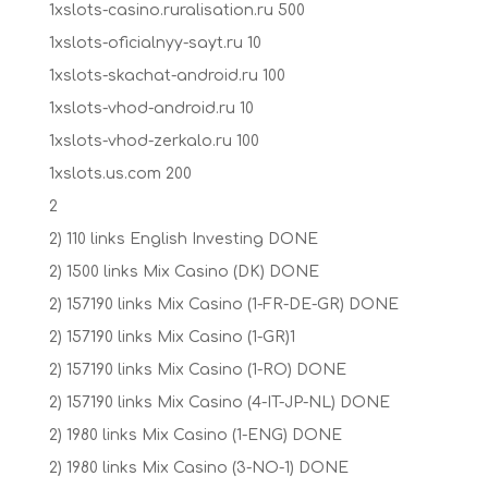
1xslots-casino.ruralisation.ru 500
1xslots-oficialnyy-sayt.ru 10
1xslots-skachat-android.ru 100
1xslots-vhod-android.ru 10
1xslots-vhod-zerkalo.ru 100
1xslots.us.com 200
2
2) 110 links English Investing DONE
2) 1500 links Mix Casino (DK) DONE
2) 157190 links Mix Casino (1-FR-DE-GR) DONE
2) 157190 links Mix Casino (1-GR)1
2) 157190 links Mix Casino (1-RO) DONE
2) 157190 links Mix Casino (4-IT-JP-NL) DONE
2) 1980 links Mix Casino (1-ENG) DONE
2) 1980 links Mix Casino (3-NO-1) DONE