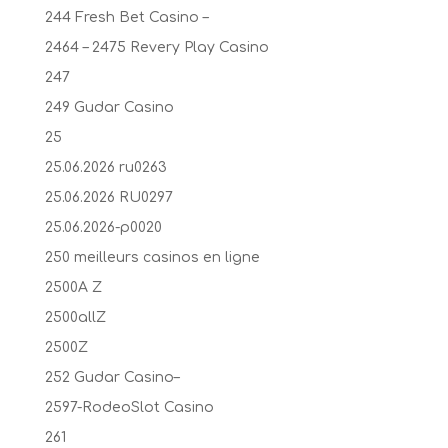
244 Fresh Bet Casino –
2464 – 2475 Revery Play Casino
247
249 Gudar Casino
25
25.06.2026 ru0263
25.06.2026 RU0297
25.06.2026-p0020
250 meilleurs casinos en ligne
2500A Z
2500allZ
2500Z
252 Gudar Casino–
2597-RodeoSlot Casino
261