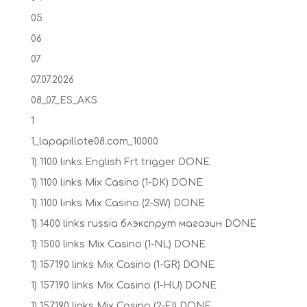
05
06
07
07.07.2026
08_07_ES_AKS
1
1_lapapillote08.com_10000
1) 1100 links English Frt trigger DONE
1) 1100 links Mix Casino (1-DK) DONE
1) 1100 links Mix Casino (2-SW) DONE
1) 1400 links russia блэкспрут магазин DONE
1) 1500 links Mix Casino (1-NL) DONE
1) 157190 links Mix Casino (1-GR) DONE
1) 157190 links Mix Casino (1-HU) DONE
1) 157190 links Mix Casino (2-FI) DONE