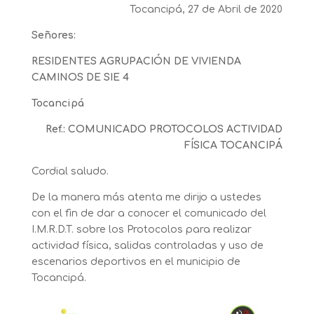
Tocancipá, 27 de Abril de 2020
Señores:
RESIDENTES AGRUPACIÓN DE VIVIENDA
CAMINOS DE SIE 4
Tocancipá
Ref.: COMUNICADO PROTOCOLOS ACTIVIDAD
FÍSICA TOCANCIPÁ
Cordial saludo.
De la manera más atenta me dirijo a ustedes
con el fin de dar a conocer el comunicado del
I.M.R.D.T. sobre los Protocolos para realizar
actividad física, salidas controladas y uso de
escenarios deportivos en el municipio de
Tocancipá.