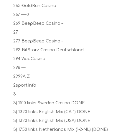
265-GoldRun Casino
267 —-0
269 BeepBeep Casino –
27
277 BeepBeep Casino –
293 BitStarz Casino Deutschland
294 WooCasino
298 —
2999A Z
2sport.info
3
3) 1100 links Sweden Casino DONE
3) 1320 links English Mix (CA-1) DONE
3) 1320 links English Mix (USA) DONE
3) 1750 links Netherlands Mix (1-2-NL) (DONE)