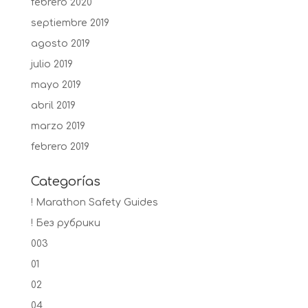
febrero 2020
septiembre 2019
agosto 2019
julio 2019
mayo 2019
abril 2019
marzo 2019
febrero 2019
Categorías
! Marathon Safety Guides
! Без рубрики
003
01
02
04