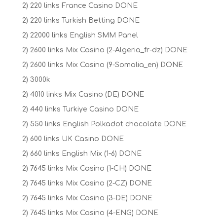
2) 220 links France Casino DONE
2) 220 links Turkish Betting DONE
2) 22000 links English SMM Panel
2) 2600 links Mix Casino (2-Algeria_fr-dz) DONE
2) 2600 links Mix Casino (9-Somalia_en) DONE
2) 3000k
2) 4010 links Mix Casino (DE) DONE
2) 440 links Turkiye Casino DONE
2) 550 links English Polkadot chocolate DONE
2) 600 links UK Casino DONE
2) 660 links English Mix (1-6) DONE
2) 7645 links Mix Casino (1-CH) DONE
2) 7645 links Mix Casino (2-CZ) DONE
2) 7645 links Mix Casino (3-DE) DONE
2) 7645 links Mix Casino (4-ENG) DONE