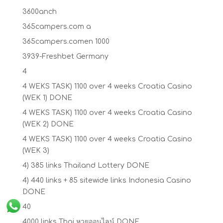
3600anch
365campers.com a
365campers.comen 1000
3939-Freshbet Germany
4
4 WEKS TASK) 1100 over 4 weeks Croatia Casino
(WEK 1) DONE
4 WEKS TASK) 1100 over 4 weeks Croatia Casino
(WEK 2) DONE
4 WEKS TASK) 1100 over 4 weeks Croatia Casino
(WEK 3)
4) 385 links Thailand Lottery DONE
4) 440 links + 85 sitewide links Indonesia Casino
DONE
40
4000 links Thai หวยออนไลน์ DONE