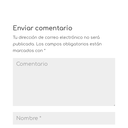
Enviar comentario
Tu dirección de correo electrónico no será
publicada.
Los campos obligatorios están
marcados con
*