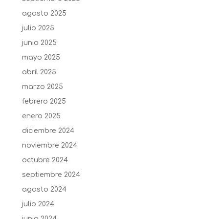
agosto 2025
julio 2025
junio 2025
mayo 2025
abril 2025
marzo 2025
febrero 2025
enero 2025
diciembre 2024
noviembre 2024
octubre 2024
septiembre 2024
agosto 2024
julio 2024
junio 2024