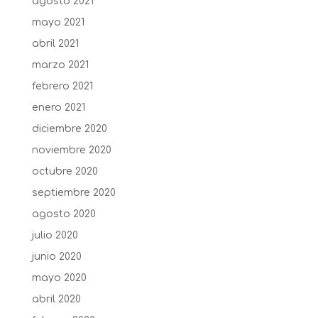
agosto 2021
mayo 2021
abril 2021
marzo 2021
febrero 2021
enero 2021
diciembre 2020
noviembre 2020
octubre 2020
septiembre 2020
agosto 2020
julio 2020
junio 2020
mayo 2020
abril 2020