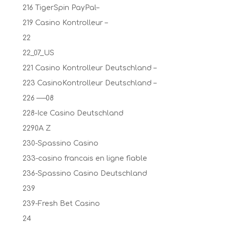
216 TigerSpin PayPal–
219 Casino Kontrolleur –
22
22_07_US
221 Casino Kontrolleur Deutschland –
223 CasinoKontrolleur Deutschland –
226 —–08
228-Ice Casino Deutschland
2290A Z
230-Spassino Casino
233-casino francais en ligne fiable
236-Spassino Casino Deutschland
239
239-Fresh Bet Casino
24