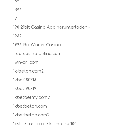
1891
1897
19
190 21bit Casino App herunterladen –
1962
1996-BroWinner Casino
1red-casino-online.com
1win-br1.com
1x-betph.com2
1xbet180718
1xbet190719
1xbetbetmy.com2
1xbetbetph.com
1xbetbetph.com2
1xslots-android-skachat.ru 100