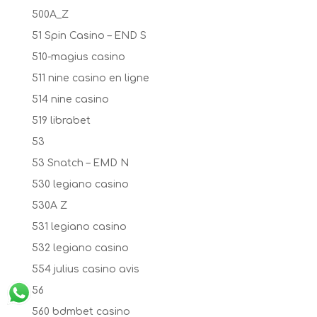
500A_Z
51 Spin Casino – END S
510-magius casino
511 nine casino en ligne
514 nine casino
519 librabet
53
53 Snatch – EMD N
530 legiano casino
530A Z
531 legiano casino
532 legiano casino
554 julius casino avis
56
560 bdmbet casino