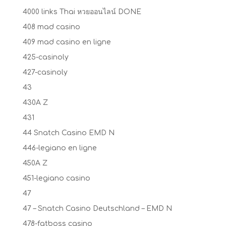
4000 links Thai หวยออนไลน์ DONE
408 mad casino
409 mad casino en ligne
425-casinoly
427-casinoly
43
430A Z
431
44 Snatch Casino EMD N
446-legiano en ligne
450A Z
451-legiano casino
47
47 – Snatch Casino Deutschland – EMD N
478-fatboss casino