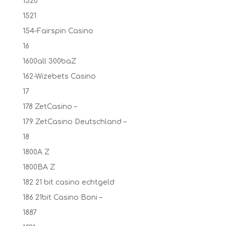
1520
1521
154-Fairspin Casino
16
1600all 300baZ
162-Wizebets Casino
17
178 ZetCasino –
179 ZetCasino Deutschland –
18
1800A Z
1800BA Z
182 21 bit casino echtgeld
186 21bit Casino Boni –
1887