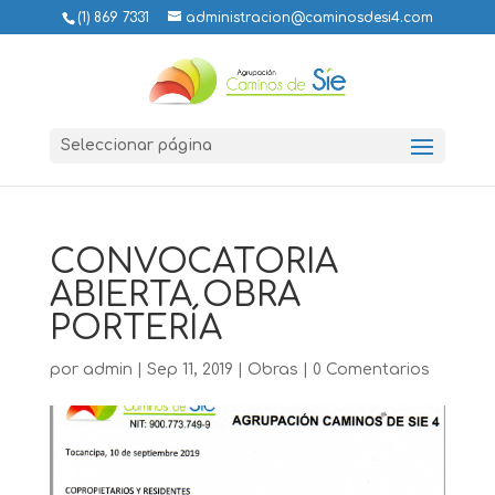
(1) 869 7331
administracion@caminosdesi4.com
Seleccionar página
CONVOCATORIA
ABIERTA OBRA
PORTERÍA
por
admin
|
Sep 11, 2019
|
Obras
|
0 Comentarios