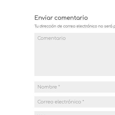
Enviar comentario
Tu dirección de correo electrónico no será 