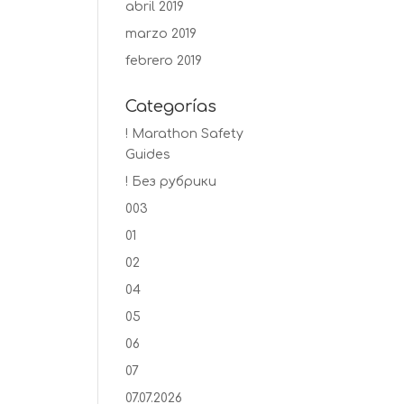
abril 2019
marzo 2019
febrero 2019
Categorías
! Marathon Safety
Guides
! Без рубрики
003
01
02
04
05
06
07
07.07.2026