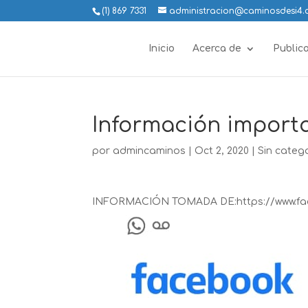
(1) 869 7331
administracion@caminosdesi4
Inicio
Acerca de
Public
Información import
por
admincaminos
|
Oct 2, 2020
|
Sin categ
INFORMACIÓN TOMADA DE:https://www.fac