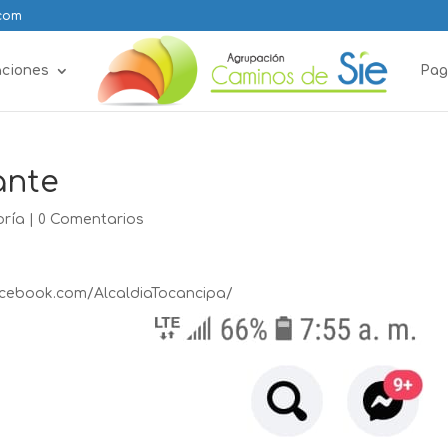
.com
aciones
Pag
ante
oría
|
0 Comentarios
ebook.com/AlcaldiaTocancipa/