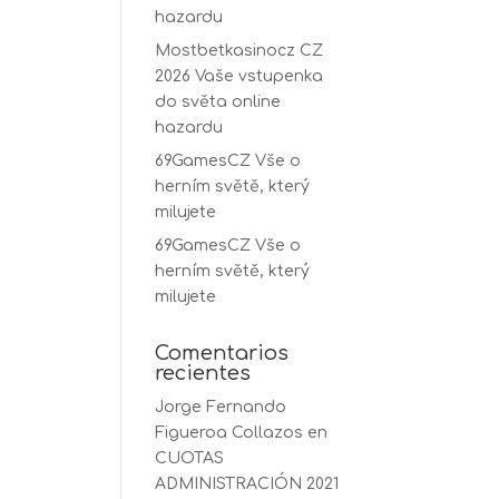
hazardu
Mostbetkasinocz CZ
2026 Vaše vstupenka
do světa online
hazardu
69GamesCZ Vše o
herním světě, který
milujete
69GamesCZ Vše o
herním světě, který
milujete
Comentarios
recientes
Jorge Fernando
Figueroa Collazos
en
CUOTAS
ADMINISTRACIÓN 2021