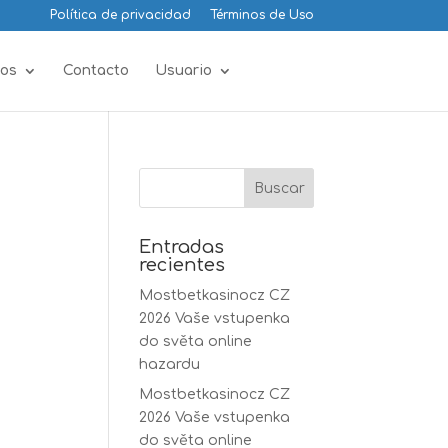
Política de privacidad
Términos de Uso
os
Contacto
Usuario
Entradas
recientes
Mostbetkasinocz CZ
2026 Vaše vstupenka
do světa online
hazardu
Mostbetkasinocz CZ
2026 Vaše vstupenka
do světa online