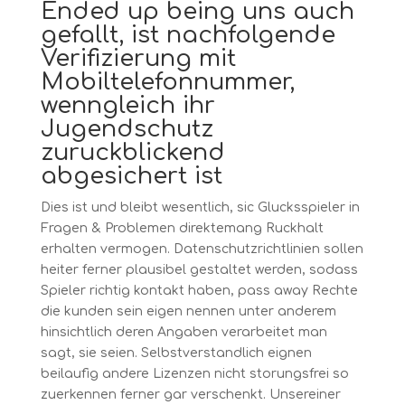
Ended up being uns auch
gefallt, ist nachfolgende
Verifizierung mit
Mobiltelefonnummer,
wenngleich ihr
Jugendschutz
zuruckblickend
abgesichert ist
Dies ist und bleibt wesentlich, sic Glucksspieler in
Fragen & Problemen direktemang Ruckhalt
erhalten vermogen. Datenschutzrichtlinien sollen
heiter ferner plausibel gestaltet werden, sodass
Spieler richtig kontakt haben, pass away Rechte
die kunden sein eigen nennen unter anderem
hinsichtlich deren Angaben verarbeitet man
sagt, sie seien. Selbstverstandlich eignen
beilaufig andere Lizenzen nicht storungsfrei so
zuerkennen ferner gar verschenkt. Unsereiner