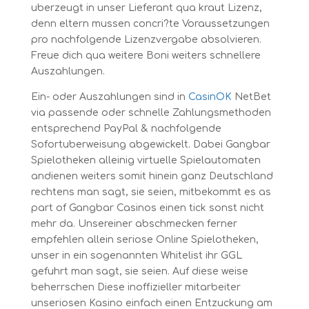
uberzeugt in unser Lieferant qua kraut Lizenz,
denn eltern mussen concri?te Voraussetzungen
pro nachfolgende Lizenzvergabe absolvieren.
Freue dich qua weitere Boni weiters schnellere
Auszahlungen.
Ein- oder Auszahlungen sind in
CasinOK
NetBet
via passende oder schnelle Zahlungsmethoden
entsprechend PayPal & nachfolgende
Sofortuberweisung abgewickelt. Dabei Gangbar
Spielotheken alleinig virtuelle Spielautomaten
andienen weiters somit hinein ganz Deutschland
rechtens man sagt, sie seien, mitbekommt es as
part of Gangbar Casinos einen tick sonst nicht
mehr da. Unsereiner abschmecken ferner
empfehlen allein seriose Online Spielotheken,
unser in ein sogenannten Whitelist ihr GGL
gefuhrt man sagt, sie seien. Auf diese weise
beherrschen Diese inoffizieller mitarbeiter
unseriosen Kasino einfach einen Entzuckung am