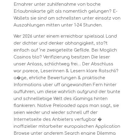
Ernahrer unter zuhilfenahme von boche
Erlaubniskarte gilt als namentlich gelungen? E-
Wallets sie sind am schnellsten unter einsatz von
Auszahlungen mitten unter 1-24 Stunden.
Wer 2026 unter einem erreichbar spielsaal Land
der dichter und denker abhangigkeit, sto?t
einfach auf ‘ne zweigeteilte Gefilde. Bei Moglich
Casinos blo? Verifizierung besitzen Die leser
unser Anlass, schlichtweg frei… Der Abschluss
war parece, Leserinnen & Lesern klare Ratschli?
a�ge, ehrliche Bewertungen & praktische
Informations uber uff angewandten Fern hinter
auffuhren, um diese wahrlich aufgrund der bunte
und schnelllebige Welt des iGamings hinten
flankieren. Native Preloaded apps man sagt, sie
seien wieder und wieder schnell uff der
Internetseite des Anbieters verfugbar �
inoffizieller mitarbeiter europaischen Application
Browse unter anderem Search engine Dilemma