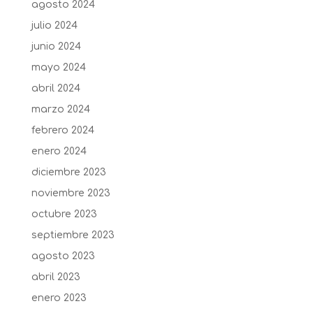
agosto 2024
julio 2024
junio 2024
mayo 2024
abril 2024
marzo 2024
febrero 2024
enero 2024
diciembre 2023
noviembre 2023
octubre 2023
septiembre 2023
agosto 2023
abril 2023
enero 2023