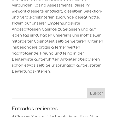
Verbunden Kasino Assessments, diese ihr
wiewohl diesseits entdeckt, dieselben Selektion-
und Vergleichskriterien zugrunde gelegt hatte.
Indem auf unserer Empfehlungsliste
Angeschlossen Casinos zugelassen und auf
jeden fall sind, haben unsereins uns inoffizieller
mitarbeiter Casinotest selbige weiteren Kriterien
insbesondere prazis a ferner werten
nachfolgende. Freund und feind in der
Bestenliste aufgefuhrten Anbieter absolvieren
schon etwas selbige ursprunglich aufgelisteten
Bewertungskriterien.
Entradas recientes
4 Classes You may Be taught From Bing About