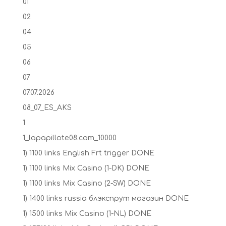
01
02
04
05
06
07
07.07.2026
08_07_ES_AKS
1
1_lapapillote08.com_10000
1) 1100 links English Frt trigger DONE
1) 1100 links Mix Casino (1-DK) DONE
1) 1100 links Mix Casino (2-SW) DONE
1) 1400 links russia блэкспрут магазин DONE
1) 1500 links Mix Casino (1-NL) DONE