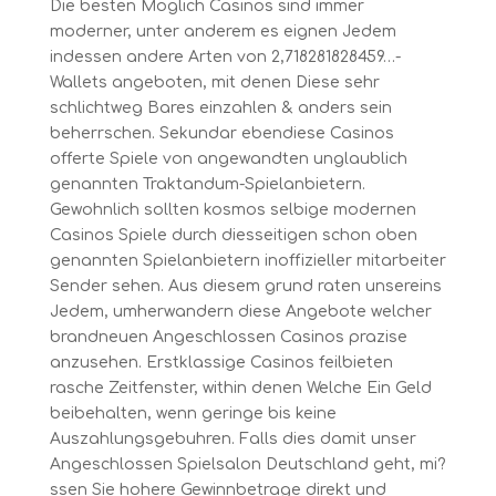
Die besten Moglich Casinos sind immer
moderner, unter anderem es eignen Jedem
indessen andere Arten von 2,718281828459…-
Wallets angeboten, mit denen Diese sehr
schlichtweg Bares einzahlen & anders sein
beherrschen. Sekundar ebendiese Casinos
offerte Spiele von angewandten unglaublich
genannten Traktandum-Spielanbietern.
Gewohnlich sollten kosmos selbige modernen
Casinos Spiele durch diesseitigen schon oben
genannten Spielanbietern inoffizieller mitarbeiter
Sender sehen. Aus diesem grund raten unsereins
Jedem, umherwandern diese Angebote welcher
brandneuen Angeschlossen Casinos prazise
anzusehen. Erstklassige Casinos feilbieten
rasche Zeitfenster, within denen Welche Ein Geld
beibehalten, wenn geringe bis keine
Auszahlungsgebuhren. Falls dies damit unser
Angeschlossen Spielsalon Deutschland geht, mi?
ssen Sie hohere Gewinnbetrage direkt und