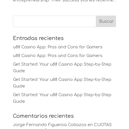
entrepreneurship. Their success stories redefine...
Entradas recientes
u88 Casino App: Pros and Cons for Gamers
u88 Casino App: Pros and Cons for Gamers
Get Started: Your u88 Casino App Step-by-Step
Guide
Get Started: Your u88 Casino App Step-by-Step
Guide
Get Started: Your u88 Casino App Step-by-Step
Guide
Comentarios recientes
Jorge Fernando Figueroa Collazos
en
CUOTAS