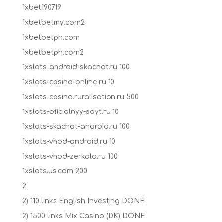
1xbet190719
1xbetbetmy.com2
1xbetbetph.com
1xbetbetph.com2
1xslots-android-skachat.ru 100
1xslots-casino-online.ru 10
1xslots-casino.ruralisation.ru 500
1xslots-oficialnyy-sayt.ru 10
1xslots-skachat-android.ru 100
1xslots-vhod-android.ru 10
1xslots-vhod-zerkalo.ru 100
1xslots.us.com 200
2
2) 110 links English Investing DONE
2) 1500 links Mix Casino (DK) DONE