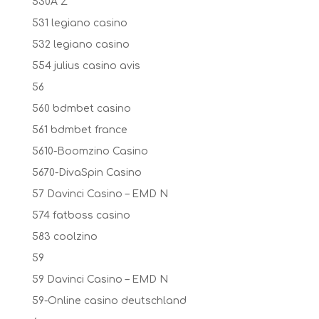
530A Z
531 legiano casino
532 legiano casino
554 julius casino avis
56
560 bdmbet casino
561 bdmbet france
5610-Boomzino Casino
5670-DivaSpin Casino
57 Davinci Casino – EMD N
574 fatboss casino
583 coolzino
59
59 Davinci Casino – EMD N
59-Online casino deutschland