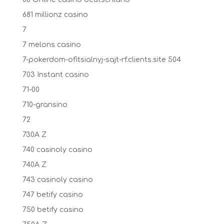
681 millionz casino
7
7 melons casino
7-pokerdom-ofitsialnyj-sajt-rf.clients.site 504
703 Instant casino
71-00
710-gransino
72
730A Z
740 casinoly casino
740A Z
743 casinoly casino
747 betify casino
750 betify casino