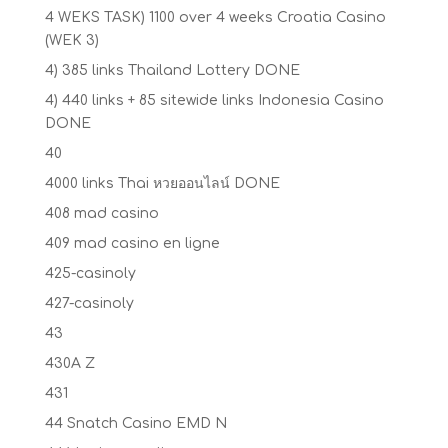
4 WEKS TASK) 1100 over 4 weeks Croatia Casino
(WEK 3)
4) 385 links Thailand Lottery DONE
4) 440 links + 85 sitewide links Indonesia Casino
DONE
40
4000 links Thai หวยออนไลน์ DONE
408 mad casino
409 mad casino en ligne
425-casinoly
427-casinoly
43
430A Z
431
44 Snatch Casino EMD N