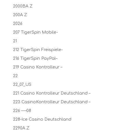
2000BA Z
200A Z
2026
207 TigerSpin Mobile-
21
212 TigerSpin Freispiele-
216 TigerSpin PayPal–
219 Casino Kontrolleur –
22
22_07_US
221 Casino Kontrolleur Deutschland –
223 CasinoKontrolleur Deutschland –
226 —–08
228-Ice Casino Deutschland
2290A Z