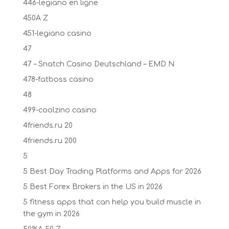
446-legiano en ligne
450A Z
451-legiano casino
47
47 – Snatch Casino Deutschland – EMD N
478-fatboss casino
48
499-coolzino casino
4friends.ru 20
4friends.ru 200
5
5 Best Day Trading Platforms and Apps for 2026
5 Best Forex Brokers in the US in 2026
5 fitness apps that can help you build muscle in
the gym in 2026