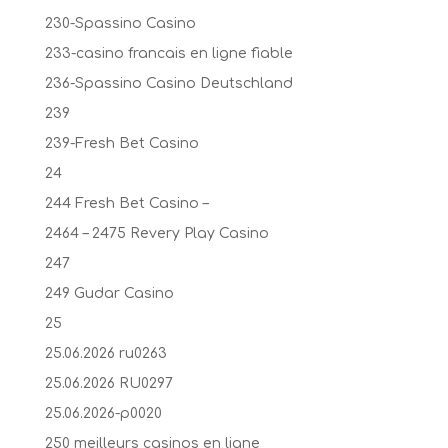
230-Spassino Casino
233-casino francais en ligne fiable
236-Spassino Casino Deutschland
239
239-Fresh Bet Casino
24
244 Fresh Bet Casino –
2464 – 2475 Revery Play Casino
247
249 Gudar Casino
25
25.06.2026 ru0263
25.06.2026 RU0297
25.06.2026-p0020
250 meilleurs casinos en ligne