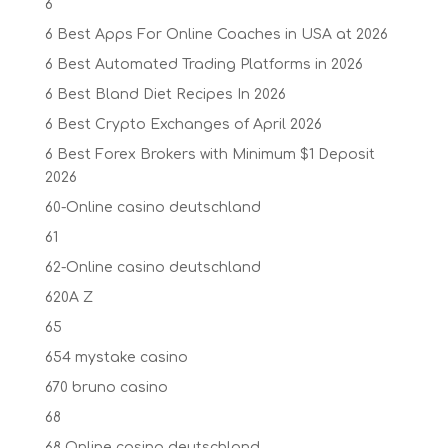
6
6 Best Apps For Online Coaches in USA at 2026
6 Best Automated Trading Platforms in 2026
6 Best Bland Diet Recipes In 2026
6 Best Crypto Exchanges of April 2026
6 Best Forex Brokers with Minimum $1 Deposit ️
2026
60-Online casino deutschland
61
62-Online casino deutschland
620A Z
65
654 mystake casino
670 bruno casino
68
68 Online casino deutschland