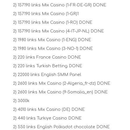
2) 157190 links Mix Casino (1-FR-DE-GR) DONE
2) 157190 links Mix Casino (1-GR)1
2) 157190 links Mix Casino (1-RO) DONE
2) 157190 links Mix Casino (4-IT-JP-NL) DONE
2) 1980 links Mix Casino (1-ENG) DONE
2) 1980 links Mix Casino (3-NO-1) DONE
2) 220 links France Casino DONE
2) 220 links Turkish Betting DONE
2) 22000 links English SMM Panel
2) 2600 links Mix Casino (2-Algeria_fr-dz) DONE
2) 2600 links Mix Casino (9-Somalia_en) DONE
2) 3000k
2) 4010 links Mix Casino (DE) DONE
2) 440 links Turkiye Casino DONE
2) 550 links English Polkadot chocolate DONE