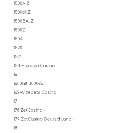
1500A Z
1500allZ
1500BA_Z
1500Z
1504
1520
1521
154-Fairspin Casino
16
1600all 300baZ
162-Wizebets Casino
17
178 ZetCasino –
179 ZetCasino Deutschland –
18