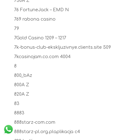
750A Z
76 FortuneJack – EMD N
769 rabona casino
79
7Gold Casino 1209 – 1217
7k-bonus-club-ekskljuzivnye.clients.site 509
7kcasinojam.co.com 4004
8
800_bAz
800A Z
820A Z
83
8883
888starz-com.com
888starz-pl.org.plaplikacja c4