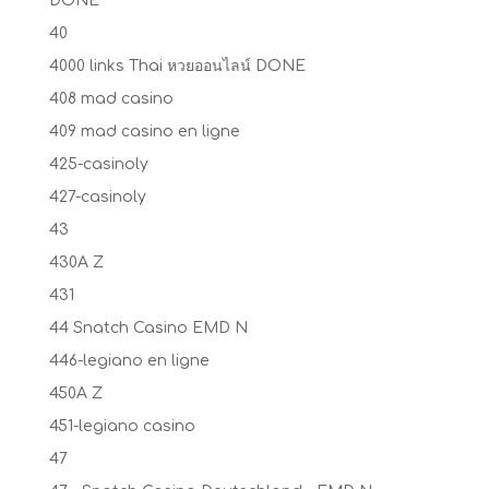
DONE
40
4000 links Thai หวยออนไลน์ DONE
408 mad casino
409 mad casino en ligne
425-casinoly
427-casinoly
43
430A Z
431
44 Snatch Casino EMD N
446-legiano en ligne
450A Z
451-legiano casino
47