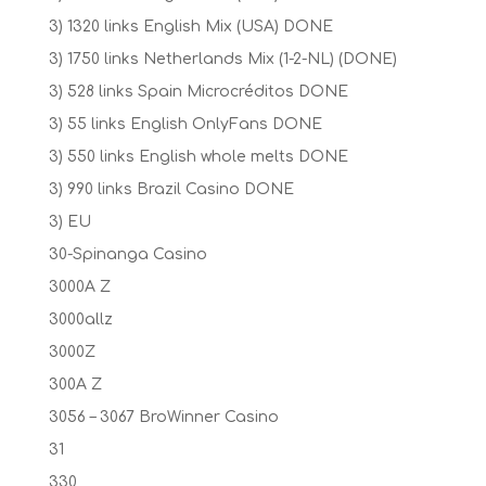
3) 1320 links English Mix (USA) DONE
3) 1750 links Netherlands Mix (1-2-NL) (DONE)
3) 528 links Spain Microcréditos DONE
3) 55 links English OnlyFans DONE
3) 550 links English whole melts DONE
3) 990 links Brazil Casino DONE
3) EU
30-Spinanga Casino
3000A Z
3000allz
3000Z
300A Z
3056 – 3067 BroWinner Casino
31
330