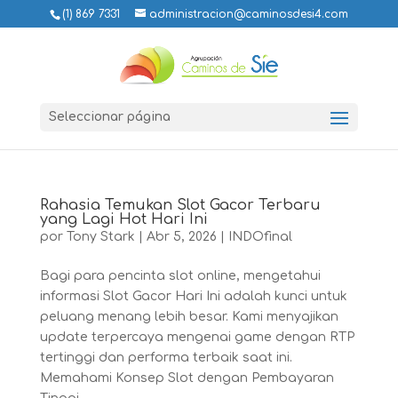
(1) 869 7331
administracion@caminosdesi4.com
Seleccionar página
Rahasia Temukan Slot Gacor Terbaru
yang Lagi Hot Hari Ini
por
Tony Stark
|
Abr 5, 2026
|
INDOfinal
Bagi para pencinta slot online, mengetahui
informasi Slot Gacor Hari Ini adalah kunci untuk
peluang menang lebih besar. Kami menyajikan
update terpercaya mengenai game dengan RTP
tertinggi dan performa terbaik saat ini.
Memahami Konsep Slot dengan Pembayaran