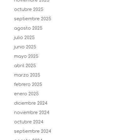
noviembre 2025
octubre 2025
septiembre 2025
agosto 2025
julio 2025
junio 2025
mayo 2025
abril 2025
marzo 2025
febrero 2025
enero 2025
diciembre 2024
noviembre 2024
octubre 2024
septiembre 2024