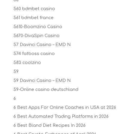
560 bdmbet casino
561 bdmbet france
5610-Boomzino Casino
5670-DivaSpin Casino
57 Davinci Casino – EMD N
574 fatboss casino
583 coolzino
59
59 Davinci Casino – EMD N
59-Online casino deutschland
6
6 Best Apps For Online Coaches in USA at 2026
6 Best Automated Trading Platforms in 2026
6 Best Bland Diet Recipes In 2026