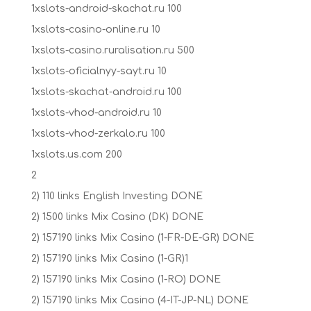
1xslots-android-skachat.ru 100
1xslots-casino-online.ru 10
1xslots-casino.ruralisation.ru 500
1xslots-oficialnyy-sayt.ru 10
1xslots-skachat-android.ru 100
1xslots-vhod-android.ru 10
1xslots-vhod-zerkalo.ru 100
1xslots.us.com 200
2
2) 110 links English Investing DONE
2) 1500 links Mix Casino (DK) DONE
2) 157190 links Mix Casino (1-FR-DE-GR) DONE
2) 157190 links Mix Casino (1-GR)1
2) 157190 links Mix Casino (1-RO) DONE
2) 157190 links Mix Casino (4-IT-JP-NL) DONE