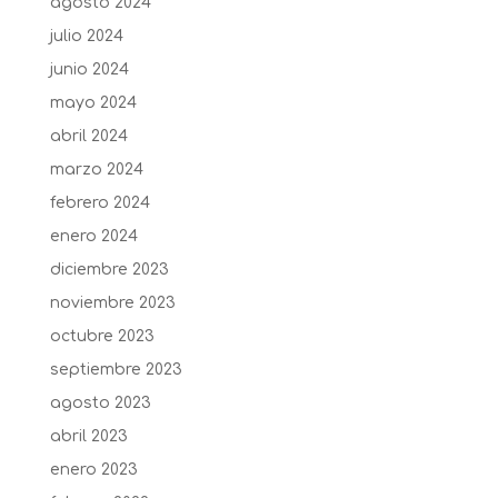
agosto 2024
julio 2024
junio 2024
mayo 2024
abril 2024
marzo 2024
febrero 2024
enero 2024
diciembre 2023
noviembre 2023
octubre 2023
septiembre 2023
agosto 2023
abril 2023
enero 2023