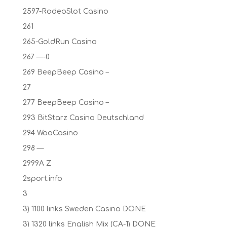
2597-RodeoSlot Casino
261
265-GoldRun Casino
267 —-0
269 BeepBeep Casino –
27
277 BeepBeep Casino –
293 BitStarz Casino Deutschland
294 WooCasino
298 —
2999A Z
2sport.info
3
3) 1100 links Sweden Casino DONE
3) 1320 links English Mix (CA-1) DONE