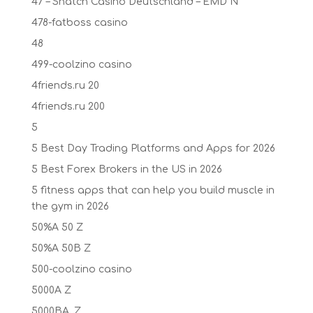
47 – Snatch Casino Deutschland – EMD N
478-fatboss casino
48
499-coolzino casino
4friends.ru 20
4friends.ru 200
5
5 Best Day Trading Platforms and Apps for 2026
5 Best Forex Brokers in the US in 2026
5 fitness apps that can help you build muscle in
the gym in 2026
50%A 50 Z
50%A 50B Z
500-coolzino casino
5000A Z
5000BA_Z