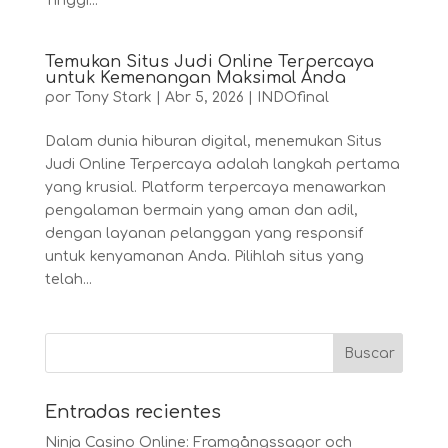
Tinggi...
Temukan Situs Judi Online Terpercaya
untuk Kemenangan Maksimal Anda
por
Tony Stark
|
Abr 5, 2026
|
INDOfinal
Dalam dunia hiburan digital, menemukan Situs
Judi Online Terpercaya adalah langkah pertama
yang krusial. Platform terpercaya menawarkan
pengalaman bermain yang aman dan adil,
dengan layanan pelanggan yang responsif
untuk kenyamanan Anda. Pilihlah situs yang
telah...
Entradas recientes
Ninja Casino Online: Framgångssagor och