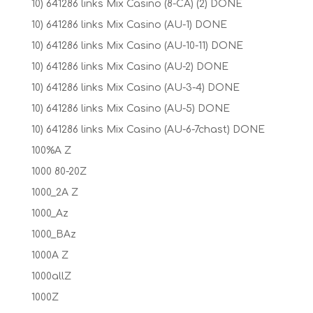
10) 641286 links Mix Casino (8-CA) (2) DONE
10) 641286 links Mix Casino (AU-1) DONE
10) 641286 links Mix Casino (AU-10-11) DONE
10) 641286 links Mix Casino (AU-2) DONE
10) 641286 links Mix Casino (AU-3-4) DONE
10) 641286 links Mix Casino (AU-5) DONE
10) 641286 links Mix Casino (AU-6-7chast) DONE
100%A Z
1000 80-20Z
1000_2A Z
1000_Az
1000_BAz
1000A Z
1000allZ
1000Z