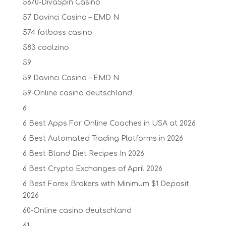
5670-DivaSpin Casino
57 Davinci Casino – EMD N
574 fatboss casino
583 coolzino
59
59 Davinci Casino – EMD N
59-Online casino deutschland
6
6 Best Apps For Online Coaches in USA at 2026
6 Best Automated Trading Platforms in 2026
6 Best Bland Diet Recipes In 2026
6 Best Crypto Exchanges of April 2026
6 Best Forex Brokers with Minimum $1 Deposit ️
2026
60-Online casino deutschland
61