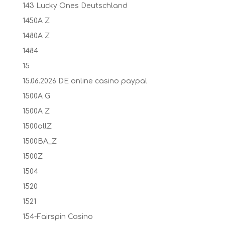
143 Lucky Ones Deutschland
1450A Z
1480A Z
1484
15
15.06.2026 DE online casino paypal
1500A G
1500A Z
1500allZ
1500BA_Z
1500Z
1504
1520
1521
154-Fairspin Casino