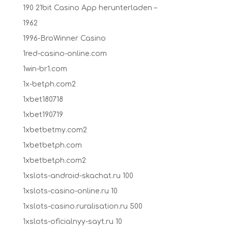
190 21bit Casino App herunterladen –
1962
1996-BroWinner Casino
1red-casino-online.com
1win-br1.com
1x-betph.com2
1xbet180718
1xbet190719
1xbetbetmy.com2
1xbetbetph.com
1xbetbetph.com2
1xslots-android-skachat.ru 100
1xslots-casino-online.ru 10
1xslots-casino.ruralisation.ru 500
1xslots-oficialnyy-sayt.ru 10