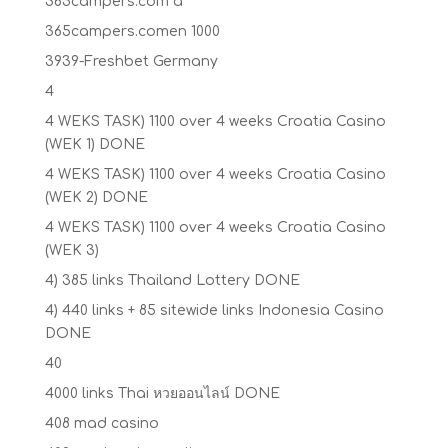
365campers.com a
365campers.comen 1000
3939-Freshbet Germany
4
4 WEKS TASK) 1100 over 4 weeks Croatia Casino
(WEK 1) DONE
4 WEKS TASK) 1100 over 4 weeks Croatia Casino
(WEK 2) DONE
4 WEKS TASK) 1100 over 4 weeks Croatia Casino
(WEK 3)
4) 385 links Thailand Lottery DONE
4) 440 links + 85 sitewide links Indonesia Casino
DONE
40
4000 links Thai หวยออนไลน์ DONE
408 mad casino