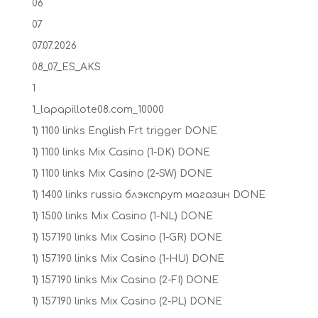
06
07
07.07.2026
08_07_ES_AKS
1
1_lapapillote08.com_10000
1) 1100 links English Frt trigger DONE
1) 1100 links Mix Casino (1-DK) DONE
1) 1100 links Mix Casino (2-SW) DONE
1) 1400 links russia блэкспрут магазин DONE
1) 1500 links Mix Casino (1-NL) DONE
1) 157190 links Mix Casino (1-GR) DONE
1) 157190 links Mix Casino (1-HU) DONE
1) 157190 links Mix Casino (2-FI) DONE
1) 157190 links Mix Casino (2-PL) DONE