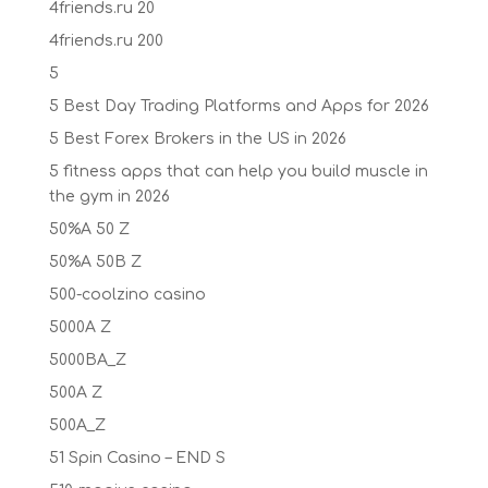
4friends.ru 20
4friends.ru 200
5
5 Best Day Trading Platforms and Apps for 2026
5 Best Forex Brokers in the US in 2026
5 fitness apps that can help you build muscle in
the gym in 2026
50%A 50 Z
50%A 50B Z
500-coolzino casino
5000A Z
5000BA_Z
500A Z
500A_Z
51 Spin Casino – END S