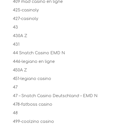
409 mad casino en ligne
425-casinoly
427-casinoly
43
430A Z
431
44 Snatch Casino EMD N
446-legiano en ligne
450A Z
451-legiano casino
47
47 – Snatch Casino Deutschland – EMD N
478-fatboss casino
48
499-coolzino casino