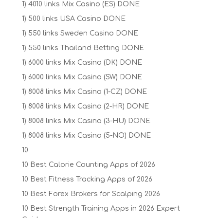
1) 4010 links Mix Casino (ES) DONE
1) 500 links USA Casino DONE
1) 550 links Sweden Casino DONE
1) 550 links Thailand Betting DONE
1) 6000 links Mix Casino (DK) DONE
1) 6000 links Mix Casino (SW) DONE
1) 8008 links Mix Casino (1-CZ) DONE
1) 8008 links Mix Casino (2-HR) DONE
1) 8008 links Mix Casino (3-HU) DONE
1) 8008 links Mix Casino (5-NO) DONE
10
10 Best Calorie Counting Apps of 2026
10 Best Fitness Tracking Apps of 2026
10 Best Forex Brokers for Scalping 2026
10 Best Strength Training Apps in 2026 Expert