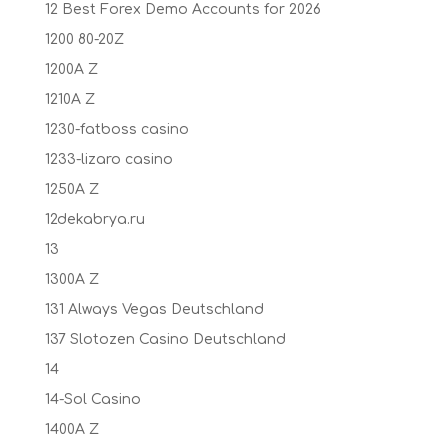
12 Best Forex Demo Accounts for 2026
1200 80-20Z
1200A Z
1210A Z
1230-fatboss casino
1233-lizaro casino
1250A Z
12dekabrya.ru
13
1300A Z
131 Always Vegas Deutschland
137 Slotozen Casino Deutschland
14
14-Sol Casino
1400A Z