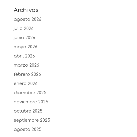
Archivos
agosto 2026
julio 2026
junio 2026
mayo 2026
abril 2026
marzo 2026
febrero 2026
enero 2026
diciembre 2025
noviembre 2025
octubre 2025
septiembre 2025
agosto 2025