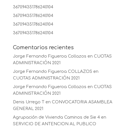
367094351786240104
367094351786240104
367094351786240104
367094351786240104
Comentarios recientes
Jorge Fernando Figueroa Collazos
en
CUOTAS
ADMINISTRACIÓN 2021
Jorge Fernando Figueroa COLLAZOS
en
CUOTAS ADMINISTRACIÓN 2021
Jorge Fernando Figueroa Collazos
en
CUOTAS
ADMINISTRACIÓN 2021
Denis Urrego T
en
CONVOCATORIA ASAMBLEA
GENERAL 2021
Agrupación de Vivienda Caminos de Sie 4
en
SERVICIO DE ANTENCION AL PUBLICO