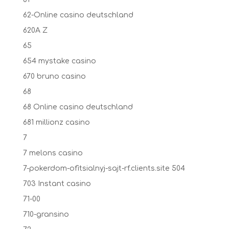
62-Online casino deutschland
620A Z
65
654 mystake casino
670 bruno casino
68
68 Online casino deutschland
681 millionz casino
7
7 melons casino
7-pokerdom-ofitsialnyj-sajt-rf.clients.site 504
703 Instant casino
71-00
710-gransino