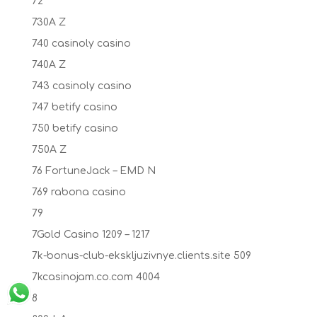
72
730A Z
740 casinoly casino
740A Z
743 casinoly casino
747 betify casino
750 betify casino
750A Z
76 FortuneJack – EMD N
769 rabona casino
79
7Gold Casino 1209 – 1217
7k-bonus-club-ekskljuzivnye.clients.site 509
7kcasinojam.co.com 4004
8