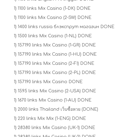
1) 1100 links Mix Casino (1-DK) DONE
1) 1100 links Mix Casino (2-SW) DONE
1) 1400 links russia блэкспрут магазин DONE
1) 1500 links Mix Casino (1-NL) DONE
1) 157190 links Mix Casino (1-GR) DONE
1) 157190 links Mix Casino (1-HU) DONE
1) 157190 links Mix Casino (2-FI) DONE
1) 157190 links Mix Casino (2-PL) DONE
1) 157190 links Mix Casino DONE
1) 1595 links Mix Casino (2-USA) DONE
1) 1670 links Mix Casino (1-AU) DONE
1) 2000 links Thailand เว็บซื้อหวย (DONE)
1) 220 links Mix Mix (1-ENG) DONE
1) 28380 links Mix Casino (UK-1) DONE
1) 28380 links Mix Casino (UK-2) DONE