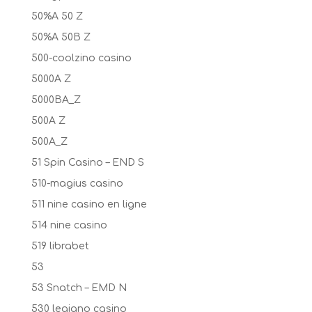
50%A 50 Z
50%A 50B Z
500-coolzino casino
5000A Z
5000BA_Z
500A Z
500A_Z
51 Spin Casino – END S
510-magius casino
511 nine casino en ligne
514 nine casino
519 librabet
53
53 Snatch – EMD N
530 legiano casino