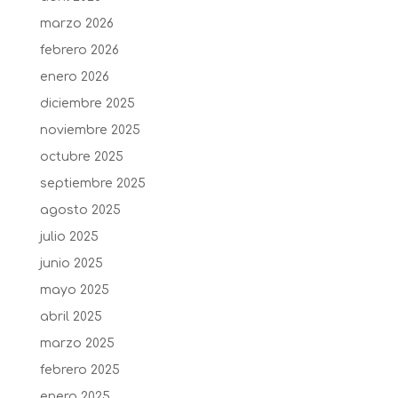
marzo 2026
febrero 2026
enero 2026
diciembre 2025
noviembre 2025
octubre 2025
septiembre 2025
agosto 2025
julio 2025
junio 2025
mayo 2025
abril 2025
marzo 2025
febrero 2025
enero 2025