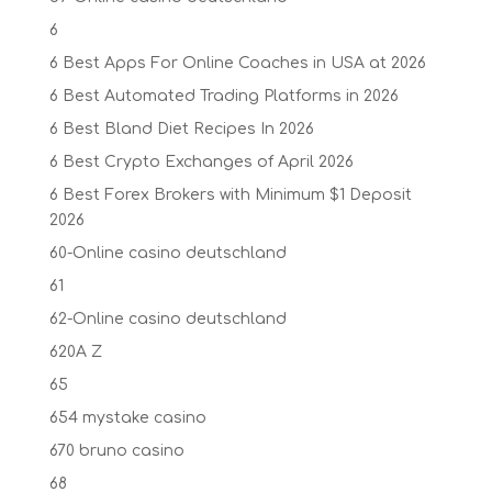
6
6 Best Apps For Online Coaches in USA at 2026
6 Best Automated Trading Platforms in 2026
6 Best Bland Diet Recipes In 2026
6 Best Crypto Exchanges of April 2026
6 Best Forex Brokers with Minimum $1 Deposit ️
2026
60-Online casino deutschland
61
62-Online casino deutschland
620A Z
65
654 mystake casino
670 bruno casino
68