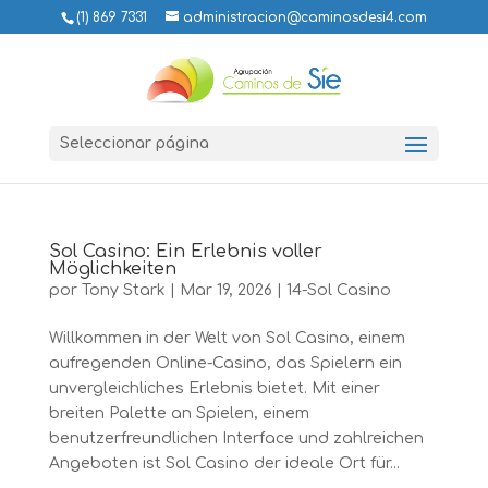
(1) 869 7331
administracion@caminosdesi4.com
Seleccionar página
Sol Casino: Ein Erlebnis voller
Möglichkeiten
por
Tony Stark
|
Mar 19, 2026
|
14-Sol Casino
Willkommen in der Welt von Sol Casino, einem
aufregenden Online-Casino, das Spielern ein
unvergleichliches Erlebnis bietet. Mit einer
breiten Palette an Spielen, einem
benutzerfreundlichen Interface und zahlreichen
Angeboten ist Sol Casino der ideale Ort für...