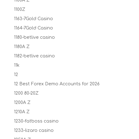
1100A Z
1100Z
1163-7Gold Casino
1164-7Gold Casino
1180-betlive casino
1180A Z
1182-betlive casino
11k
12
12 Best Forex Demo Accounts for 2026
1200 80-20Z
1200A Z
1210A Z
1230-fatboss casino
1233-lizaro casino