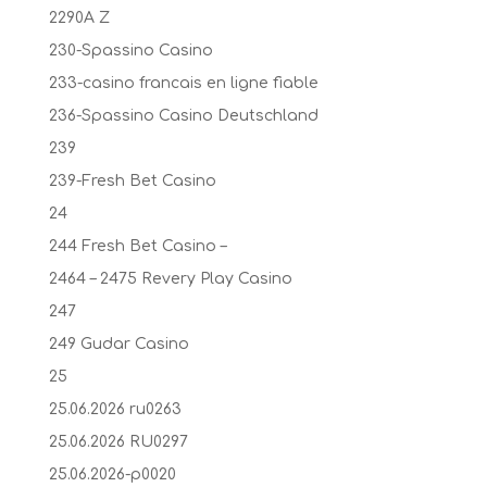
2290A Z
230-Spassino Casino
233-casino francais en ligne fiable
236-Spassino Casino Deutschland
239
239-Fresh Bet Casino
24
244 Fresh Bet Casino –
2464 – 2475 Revery Play Casino
247
249 Gudar Casino
25
25.06.2026 ru0263
25.06.2026 RU0297
25.06.2026-p0020