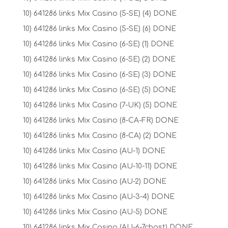
10) 641286 links Mix Casino (5-SE) (4) DONE
10) 641286 links Mix Casino (5-SE) (6) DONE
10) 641286 links Mix Casino (6-SE) (1) DONE
10) 641286 links Mix Casino (6-SE) (2) DONE
10) 641286 links Mix Casino (6-SE) (3) DONE
10) 641286 links Mix Casino (6-SE) (5) DONE
10) 641286 links Mix Casino (7-UK) (5) DONE
10) 641286 links Mix Casino (8-CA-FR) DONE
10) 641286 links Mix Casino (8-CA) (2) DONE
10) 641286 links Mix Casino (AU-1) DONE
10) 641286 links Mix Casino (AU-10-11) DONE
10) 641286 links Mix Casino (AU-2) DONE
10) 641286 links Mix Casino (AU-3-4) DONE
10) 641286 links Mix Casino (AU-5) DONE
10) 641286 links Mix Casino (AU-6-7chast) DONE