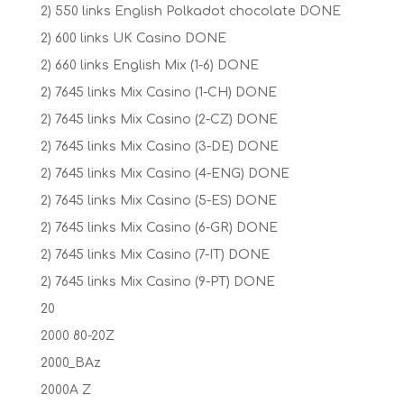
2) 550 links English Polkadot chocolate DONE
2) 600 links UK Casino DONE
2) 660 links English Mix (1-6) DONE
2) 7645 links Mix Casino (1-CH) DONE
2) 7645 links Mix Casino (2-CZ) DONE
2) 7645 links Mix Casino (3-DE) DONE
2) 7645 links Mix Casino (4-ENG) DONE
2) 7645 links Mix Casino (5-ES) DONE
2) 7645 links Mix Casino (6-GR) DONE
2) 7645 links Mix Casino (7-IT) DONE
2) 7645 links Mix Casino (9-PT) DONE
20
2000 80-20Z
2000_BAz
2000A Z