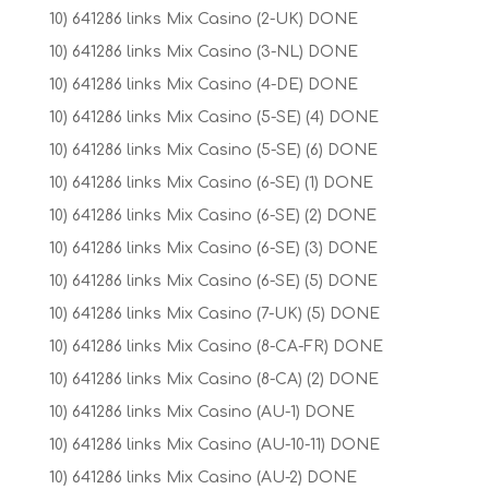
10) 641286 links Mix Casino (2-UK) DONE
10) 641286 links Mix Casino (3-NL) DONE
10) 641286 links Mix Casino (4-DE) DONE
10) 641286 links Mix Casino (5-SE) (4) DONE
10) 641286 links Mix Casino (5-SE) (6) DONE
10) 641286 links Mix Casino (6-SE) (1) DONE
10) 641286 links Mix Casino (6-SE) (2) DONE
10) 641286 links Mix Casino (6-SE) (3) DONE
10) 641286 links Mix Casino (6-SE) (5) DONE
10) 641286 links Mix Casino (7-UK) (5) DONE
10) 641286 links Mix Casino (8-CA-FR) DONE
10) 641286 links Mix Casino (8-CA) (2) DONE
10) 641286 links Mix Casino (AU-1) DONE
10) 641286 links Mix Casino (AU-10-11) DONE
10) 641286 links Mix Casino (AU-2) DONE