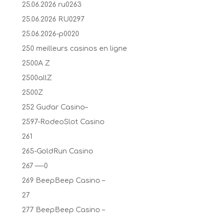
25.06.2026 ru0263
25.06.2026 RU0297
25.06.2026-p0020
250 meilleurs casinos en ligne
2500A Z
2500allZ
2500Z
252 Gudar Casino–
2597-RodeoSlot Casino
261
265-GoldRun Casino
267 —-0
269 BeepBeep Casino –
27
277 BeepBeep Casino –