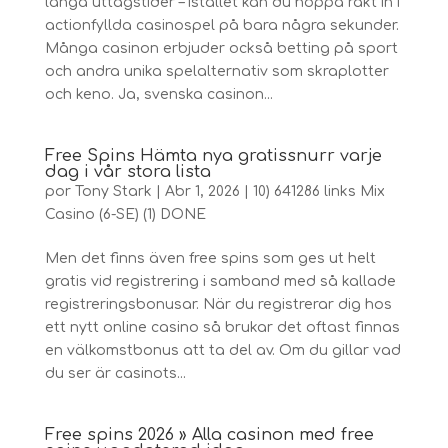
långa uttagstider – istället kan du hoppa rakt in i
actionfyllda casinospel på bara några sekunder.
Många casinon erbjuder också betting på sport
och andra unika spelalternativ som skraplotter
och keno. Ja, svenska casinon...
Free Spins Hämta nya gratissnurr varje
dag i vår stora lista
por
Tony Stark
|
Abr 1, 2026
|
10) 641286 links Mix
Casino (6-SE) (1) DONE
Men det finns även free spins som ges ut helt
gratis vid registrering i samband med så kallade
registreringsbonusar. När du registrerar dig hos
ett nytt online casino så brukar det oftast finnas
en välkomstbonus att ta del av. Om du gillar vad
du ser är casinots...
Free spins 2026 » Alla casinon med free