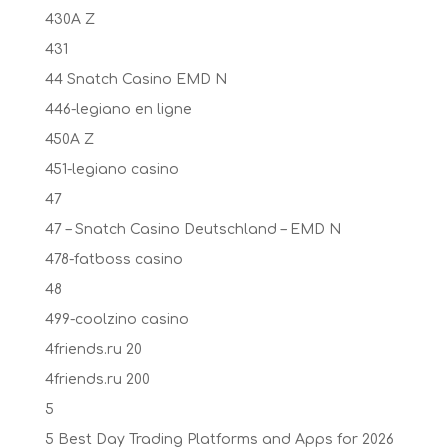
430A Z
431
44 Snatch Casino EMD N
446-legiano en ligne
450A Z
451-legiano casino
47
47 – Snatch Casino Deutschland – EMD N
478-fatboss casino
48
499-coolzino casino
4friends.ru 20
4friends.ru 200
5
5 Best Day Trading Platforms and Apps for 2026