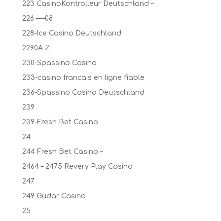
223 CasinoKontrolleur Deutschland –
226 —–08
228-Ice Casino Deutschland
2290A Z
230-Spassino Casino
233-casino francais en ligne fiable
236-Spassino Casino Deutschland
239
239-Fresh Bet Casino
24
244 Fresh Bet Casino –
2464 – 2475 Revery Play Casino
247
249 Gudar Casino
25