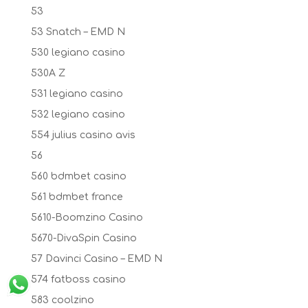
53
53 Snatch – EMD N
530 legiano casino
530A Z
531 legiano casino
532 legiano casino
554 julius casino avis
56
560 bdmbet casino
561 bdmbet france
5610-Boomzino Casino
5670-DivaSpin Casino
57 Davinci Casino – EMD N
574 fatboss casino
583 coolzino