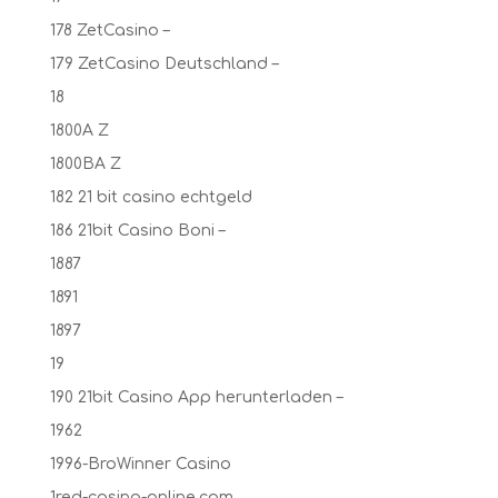
178 ZetCasino –
179 ZetCasino Deutschland –
18
1800A Z
1800BA Z
182 21 bit casino echtgeld
186 21bit Casino Boni –
1887
1891
1897
19
190 21bit Casino App herunterladen –
1962
1996-BroWinner Casino
1red-casino-online.com