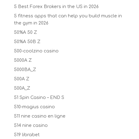
5 Best Forex Brokers in the US in 2026
5 fitness apps that can help you build muscle in
the gym in 2026
50%A 50 Z
50%A 50B Z
500-coolzino casino
5000A Z
5000BA_Z
500A Z
500A_Z
51 Spin Casino – END S
510-magius casino
511 nine casino en ligne
514 nine casino
519 librabet