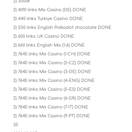
2) 3000k
2) 4010 links Mix Casino (DE) DONE
2) 440 links Turkiye Casino DONE
2) 550 links English Polkadot chocolate DONE
2) 600 links UK Casino DONE
2) 660 links English Mix (1-6) DONE
2) 7645 links Mix Casino (1-CH) DONE
2) 7645 links Mix Casino (2-CZ) DONE
2) 7645 links Mix Casino (3-DE) DONE
2) 7645 links Mix Casino (4-ENG) DONE
2) 7645 links Mix Casino (5-ES) DONE
2) 7645 links Mix Casino (6-GR) DONE
2) 7645 links Mix Casino (7-IT) DONE
2) 7645 links Mix Casino (9-PT) DONE
20