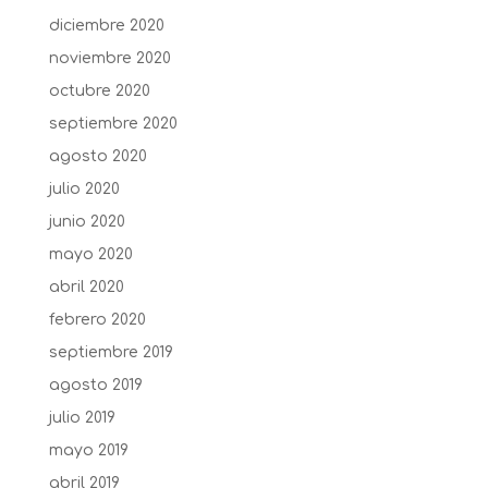
diciembre 2020
noviembre 2020
octubre 2020
septiembre 2020
agosto 2020
julio 2020
junio 2020
mayo 2020
abril 2020
febrero 2020
septiembre 2019
agosto 2019
julio 2019
mayo 2019
abril 2019