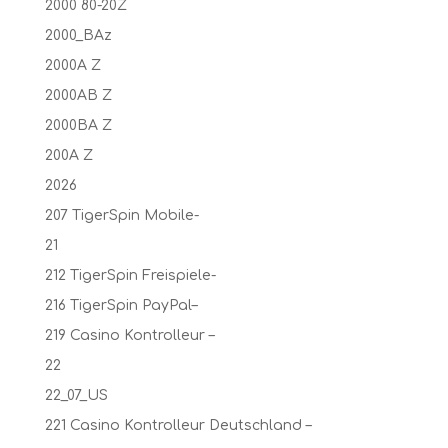
2000 80-20Z
2000_BAz
2000A Z
2000AB Z
2000BA Z
200A Z
2026
207 TigerSpin Mobile-
21
212 TigerSpin Freispiele-
216 TigerSpin PayPal–
219 Casino Kontrolleur –
22
22_07_US
221 Casino Kontrolleur Deutschland –