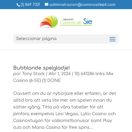
(1) 869 7331
administracion@caminosdesi4.com
Seleccionar página
Bubblande spelglädje!
por
Tony Stark
|
Abr 1, 2026
|
10) 641286 links Mix
Casino (6-SE) (1) DONE
Oavsett om du är nybörjare eller erfaren, är det
alltid bra att veta lite mer om spelen innan du
sätter igång. Titta på våra tabeller för att
jämföra exempelvis Leo Vegas, Lyllo Casino och
Casinostugan för välkomstbonusar samt Play
oJo och Maria Casino för free spins....