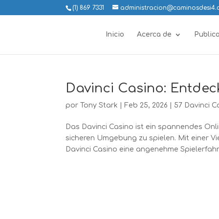
(1) 869 7331
administracion@caminosdesi4
Inicio
Acerca de
Public
Davinci Casino: Entdec
por
Tony Stark
|
Feb 25, 2026
|
57 Davinci 
Das Davinci Casino ist ein spannendes Onli
sicheren Umgebung zu spielen. Mit einer V
Davinci Casino eine angenehme Spielerfahru