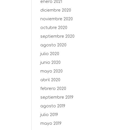
enero 2021
diciembre 2020
noviembre 2020
octubre 2020
septiembre 2020
agosto 2020
julio 2020
junio 2020
mayo 2020
abril 2020
febrero 2020
septiembre 2019
agosto 2019
julio 2019
mayo 2019