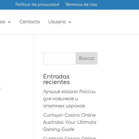
Política de privacidad
Términos de Uso
os
Contacto
Usuario
Entradas
recientes
s
Лучшие казино России
для новичков и
опытных игроков
Cuntspin Casino Online
Australia: Your Ultimate
Gaming Guide
Cuntspin Casino Online