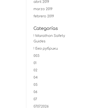
abril 2019
marzo 2019
febrero 2019
Categorías
! Marathon Safety
Guides
! Без рубрики
003
01
02
04
05
06
07
07.07.2026