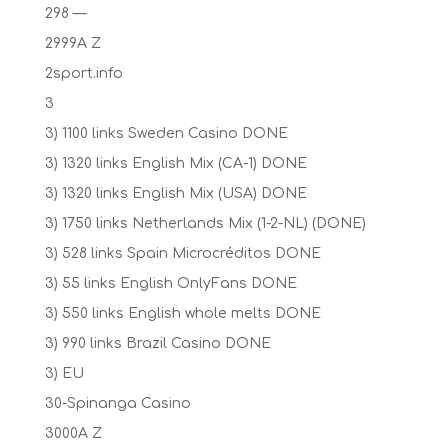
298 —
2999A Z
2sport.info
3
3) 1100 links Sweden Casino DONE
3) 1320 links English Mix (CA-1) DONE
3) 1320 links English Mix (USA) DONE
3) 1750 links Netherlands Mix (1-2-NL) (DONE)
3) 528 links Spain Microcréditos DONE
3) 55 links English OnlyFans DONE
3) 550 links English whole melts DONE
3) 990 links Brazil Casino DONE
3) EU
30-Spinanga Casino
3000A Z