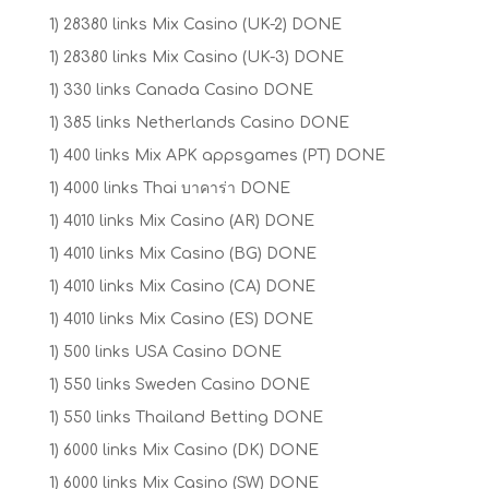
1) 28380 links Mix Casino (UK-2) DONE
1) 28380 links Mix Casino (UK-3) DONE
1) 330 links Canada Casino DONE
1) 385 links Netherlands Casino DONE
1) 400 links Mix APK appsgames (PT) DONE
1) 4000 links Thai บาคาร่า DONE
1) 4010 links Mix Casino (AR) DONE
1) 4010 links Mix Casino (BG) DONE
1) 4010 links Mix Casino (CA) DONE
1) 4010 links Mix Casino (ES) DONE
1) 500 links USA Casino DONE
1) 550 links Sweden Casino DONE
1) 550 links Thailand Betting DONE
1) 6000 links Mix Casino (DK) DONE
1) 6000 links Mix Casino (SW) DONE