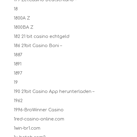
18
1800A Z
1800BA Z
182 21 bit casino echtgeld
186 21bit Casino Boni –
1887
1891
1897
19
190 21bit Casino App herunterladen –
1962
1996-BroWinner Casino
1red-casino-online.com
1win-br1.com