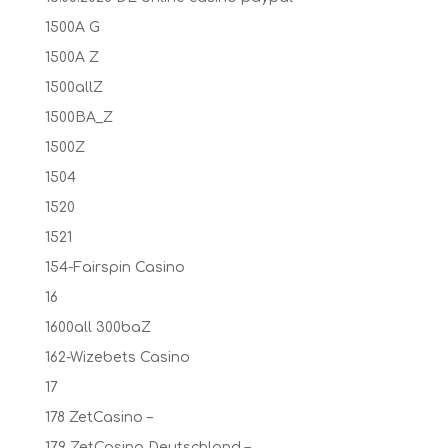
1500A G
1500A Z
1500allZ
1500BA_Z
1500Z
1504
1520
1521
154-Fairspin Casino
16
1600all 300baZ
162-Wizebets Casino
17
178 ZetCasino –
179 ZetCasino Deutschland –