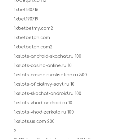
1x-betph.com2
1xbet180718
1xbet190719
1xbetbetmy.com2
1xbetbetph.com
1xbetbetph.com2
1xslots-android-skachat.ru 100
1xslots-casino-online.ru 10
1xslots-casino.ruralisation.ru 500
1xslots-oficialnyy-sayt.ru 10
1xslots-skachat-android.ru 100
1xslots-vhod-android.ru 10
1xslots-vhod-zerkalo.ru 100
1xslots.us.com 200
2