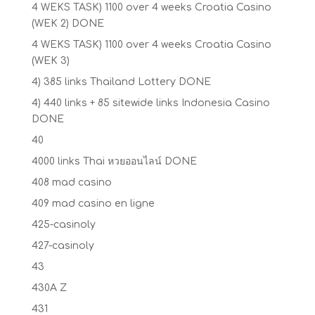
4 WEKS TASK) 1100 over 4 weeks Croatia Casino
(WEK 2) DONE
4 WEKS TASK) 1100 over 4 weeks Croatia Casino
(WEK 3)
4) 385 links Thailand Lottery DONE
4) 440 links + 85 sitewide links Indonesia Casino
DONE
40
4000 links Thai หวยออนไลน์ DONE
408 mad casino
409 mad casino en ligne
425-casinoly
427-casinoly
43
430A Z
431