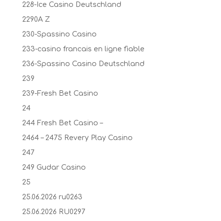
228-Ice Casino Deutschland
2290A Z
230-Spassino Casino
233-casino francais en ligne fiable
236-Spassino Casino Deutschland
239
239-Fresh Bet Casino
24
244 Fresh Bet Casino –
2464 – 2475 Revery Play Casino
247
249 Gudar Casino
25
25.06.2026 ru0263
25.06.2026 RU0297