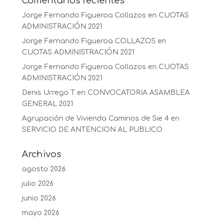
Comentarios recientes
Jorge Fernando Figueroa Collazos
en
CUOTAS
ADMINISTRACIÓN 2021
Jorge Fernando Figueroa COLLAZOS
en
CUOTAS ADMINISTRACIÓN 2021
Jorge Fernando Figueroa Collazos
en
CUOTAS
ADMINISTRACIÓN 2021
Denis Urrego T
en
CONVOCATORIA ASAMBLEA
GENERAL 2021
Agrupación de Vivienda Caminos de Sie 4
en
SERVICIO DE ANTENCION AL PUBLICO
Archivos
agosto 2026
julio 2026
junio 2026
mayo 2026