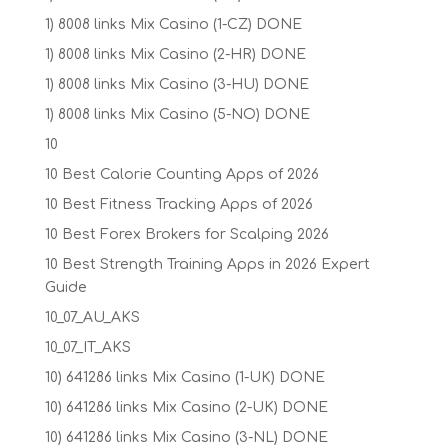
1) 8008 links Mix Casino (1-CZ) DONE
1) 8008 links Mix Casino (2-HR) DONE
1) 8008 links Mix Casino (3-HU) DONE
1) 8008 links Mix Casino (5-NO) DONE
10
10 Best Calorie Counting Apps of 2026
10 Best Fitness Tracking Apps of 2026
10 Best Forex Brokers for Scalping 2026
10 Best Strength Training Apps in 2026 Expert
Guide
10_07_AU_AKS
10_07_IT_AKS
10) 641286 links Mix Casino (1-UK) DONE
10) 641286 links Mix Casino (2-UK) DONE
10) 641286 links Mix Casino (3-NL) DONE