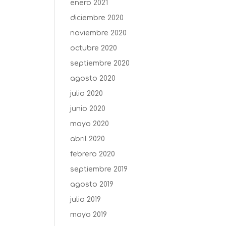
enero 2021
diciembre 2020
noviembre 2020
octubre 2020
septiembre 2020
agosto 2020
julio 2020
junio 2020
mayo 2020
abril 2020
febrero 2020
septiembre 2019
agosto 2019
julio 2019
mayo 2019