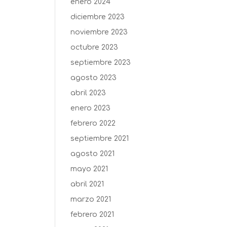
enero 2024
diciembre 2023
noviembre 2023
octubre 2023
septiembre 2023
agosto 2023
abril 2023
enero 2023
febrero 2022
septiembre 2021
agosto 2021
mayo 2021
abril 2021
marzo 2021
febrero 2021