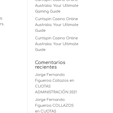
Australia: Your Ultimate
Gaming Guide
 a
Cuntspin Casino Online
rs.
Australia: Your Ultimate
Guide
Cuntspin Casino Online
Australia: Your Ultimate
Guide
Comentarios
recientes
Jorge Fernando
Figueroa Collazos
en
CUOTAS
ADMINISTRACIÓN 2021
Jorge Fernando
Figueroa COLLAZOS
en
CUOTAS