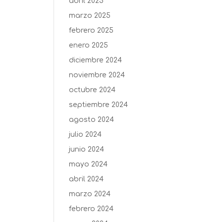
abril 2025
marzo 2025
febrero 2025
enero 2025
diciembre 2024
noviembre 2024
octubre 2024
septiembre 2024
agosto 2024
julio 2024
junio 2024
mayo 2024
abril 2024
marzo 2024
febrero 2024