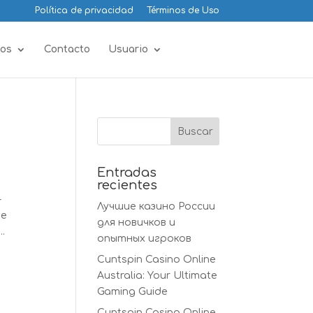
Política de privacidad
Términos de Uso
os
Contacto
Usuario
Entradas
recientes
—
Лучшие казино России
ие
для новичков и
.
опытных игроков
Cuntspin Casino Online
Australia: Your Ultimate
Gaming Guide
Cuntspin Casino Online