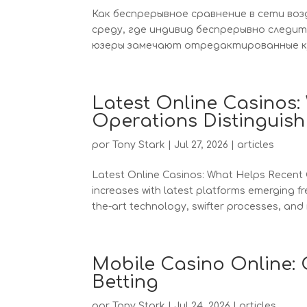
Как беспрерывное сравнение в сети в
среду, где индивид беспрерывно следи
юзеры замечают отредактированные кус
Latest Online Casinos:
Operations Distinguis
por
Tony Stark
|
Jul 27, 2026
|
articles
Latest Online Casinos: What Helps Recent 
increases with latest platforms emerging f
the-art technology, swifter processes, and
Mobile Casino Online:
Betting
por
Tony Stark
|
Jul 24, 2026
|
articles