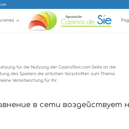
.com
aciones
Pag
zung für die Nutzung der CasinoTest.com Seite ist die
rtung des Spielers die örtlichen Vorschriften zum Thema
eine Verantwortung für Ihr...
авнение в сети воздействует 