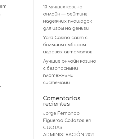
ает
10 лучших казино
,
онлайн — рейтинг
надежных площадок
для игры на деньги
Yard Casino сайт с
большим выбором
игровых автоматов
Лучшие онлайн казино
с безопасными
платежными
системами
-
Comentarios
recientes
Jorge Fernando
Figueroa Collazos
en
CUOTAS
ADMINISTRACIÓN 2021