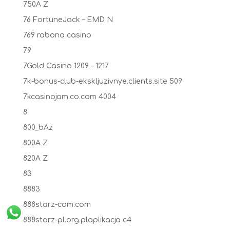
750A Z
76 FortuneJack – EMD N
769 rabona casino
79
7Gold Casino 1209 – 1217
7k-bonus-club-ekskljuzivnye.clients.site 509
7kcasinojam.co.com 4004
8
800_bAz
800A Z
820A Z
83
8883
888starz-com.com
888starz-pl.org.plaplikacja c4