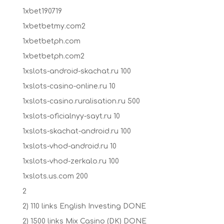
1xbet190719
1xbetbetmy.com2
1xbetbetph.com
1xbetbetph.com2
1xslots-android-skachat.ru 100
1xslots-casino-online.ru 10
1xslots-casino.ruralisation.ru 500
1xslots-oficialnyy-sayt.ru 10
1xslots-skachat-android.ru 100
1xslots-vhod-android.ru 10
1xslots-vhod-zerkalo.ru 100
1xslots.us.com 200
2
2) 110 links English Investing DONE
2) 1500 links Mix Casino (DK) DONE