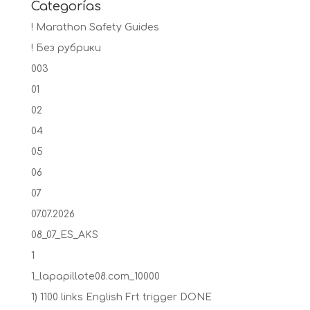
Categorías
! Marathon Safety Guides
! Без рубрики
003
01
02
04
05
06
07
07.07.2026
08_07_ES_AKS
1
1_lapapillote08.com_10000
1) 1100 links English Frt trigger DONE