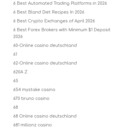
6 Best Automated Trading Platforms in 2026
6 Best Bland Diet Recipes In 2026
6 Best Crypto Exchanges of April 2026
6 Best Forex Brokers with Minimum $1 Deposit ️
2026
60-Online casino deutschland
61
62-Online casino deutschland
620A Z
65
654 mystake casino
670 bruno casino
68
68 Online casino deutschland
681 millionz casino