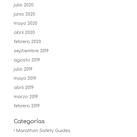
julio 2020
junio 2020
mayo 2020
abril 2020
febrero 2020
septiembre 2019
agosto 2019
julio 2019
mayo 2019
abril 2019
marzo 2019
febrero 2019
Categorías
! Marathon Safety Guides