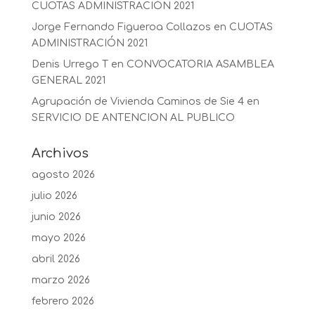
CUOTAS ADMINISTRACIÓN 2021
Jorge Fernando Figueroa Collazos
en
CUOTAS
ADMINISTRACIÓN 2021
Denis Urrego T
en
CONVOCATORIA ASAMBLEA
GENERAL 2021
Agrupación de Vivienda Caminos de Sie 4
en
SERVICIO DE ANTENCION AL PUBLICO
Archivos
agosto 2026
julio 2026
junio 2026
mayo 2026
abril 2026
marzo 2026
febrero 2026