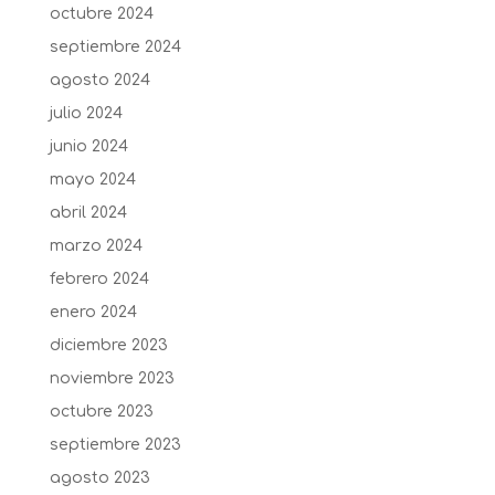
octubre 2024
septiembre 2024
agosto 2024
julio 2024
junio 2024
mayo 2024
abril 2024
marzo 2024
febrero 2024
enero 2024
diciembre 2023
noviembre 2023
octubre 2023
septiembre 2023
agosto 2023