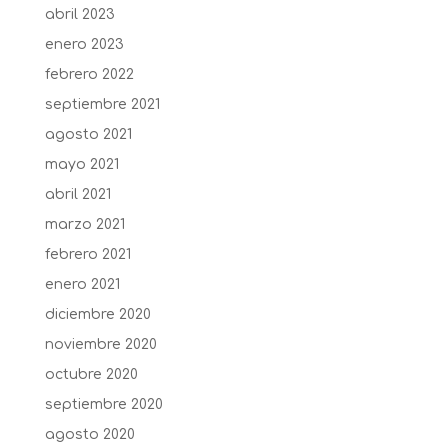
abril 2023
enero 2023
febrero 2022
septiembre 2021
agosto 2021
mayo 2021
abril 2021
marzo 2021
febrero 2021
enero 2021
diciembre 2020
noviembre 2020
octubre 2020
septiembre 2020
agosto 2020