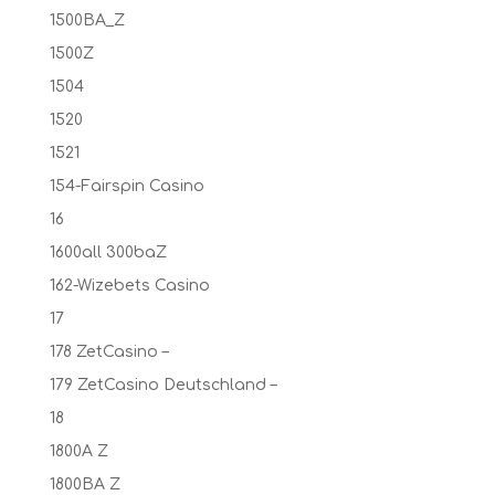
1500BA_Z
1500Z
1504
1520
1521
154-Fairspin Casino
16
1600all 300baZ
162-Wizebets Casino
17
178 ZetCasino –
179 ZetCasino Deutschland –
18
1800A Z
1800BA Z