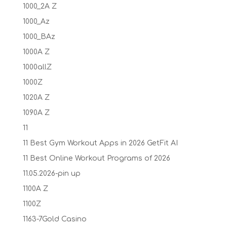
1000_2A Z
1000_Az
1000_BAz
1000A Z
1000allZ
1000Z
1020A Z
1090A Z
11
11 Best Gym Workout Apps in 2026 GetFit AI
11 Best Online Workout Programs of 2026
11.05.2026-pin up
1100A Z
1100Z
1163-7Gold Casino