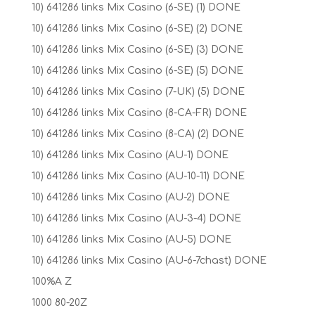
10) 641286 links Mix Casino (6-SE) (1) DONE
10) 641286 links Mix Casino (6-SE) (2) DONE
10) 641286 links Mix Casino (6-SE) (3) DONE
10) 641286 links Mix Casino (6-SE) (5) DONE
10) 641286 links Mix Casino (7-UK) (5) DONE
10) 641286 links Mix Casino (8-CA-FR) DONE
10) 641286 links Mix Casino (8-CA) (2) DONE
10) 641286 links Mix Casino (AU-1) DONE
10) 641286 links Mix Casino (AU-10-11) DONE
10) 641286 links Mix Casino (AU-2) DONE
10) 641286 links Mix Casino (AU-3-4) DONE
10) 641286 links Mix Casino (AU-5) DONE
10) 641286 links Mix Casino (AU-6-7chast) DONE
100%A Z
1000 80-20Z