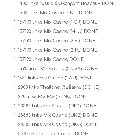
1) 1400 links russia блэкспрут магазин DONE
1) 1500 links Mix Casino (1-NL) DONE
1) 157190 links Mix Casino (1-GR) DONE
1) 157190 links Mix Casino (1-HU) DONE
1) 157190 links Mix Casino (2-FI) DONE
1) 157190 links Mix Casino (2-PL) DONE
1) 157190 links Mix Casino DONE
1) 1595 links Mix Casino (2-USA) DONE
1) 1670 links Mix Casino (1-AU) DONE
1) 2000 links Thailand เว็บซื้อหวย (DONE)
1) 220 links Mix Mix (1-ENG) DONE
1) 28380 links Mix Casino (UK-1) DONE
1) 28380 links Mix Casino (UK-2) DONE
1) 28380 links Mix Casino (UK-3) DONE
1) 330 links Canada Casino DONE