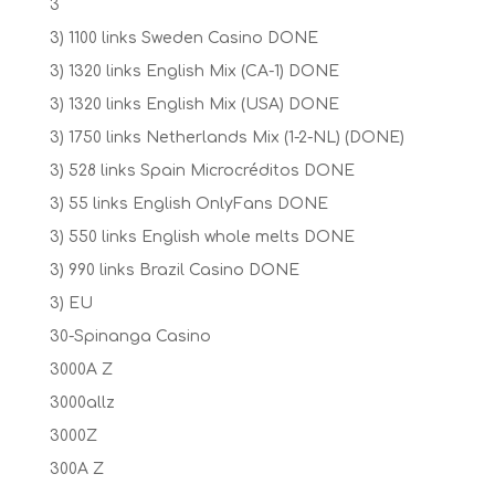
3
3) 1100 links Sweden Casino DONE
3) 1320 links English Mix (CA-1) DONE
3) 1320 links English Mix (USA) DONE
3) 1750 links Netherlands Mix (1-2-NL) (DONE)
3) 528 links Spain Microcréditos DONE
3) 55 links English OnlyFans DONE
3) 550 links English whole melts DONE
3) 990 links Brazil Casino DONE
3) EU
30-Spinanga Casino
3000A Z
3000allz
3000Z
300A Z