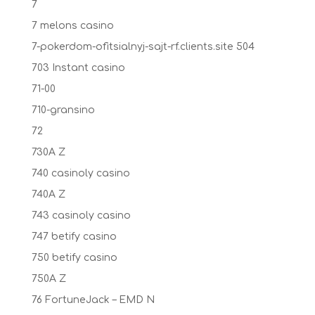
7
7 melons casino
7-pokerdom-ofitsialnyj-sajt-rf.clients.site 504
703 Instant casino
71-00
710-gransino
72
730A Z
740 casinoly casino
740A Z
743 casinoly casino
747 betify casino
750 betify casino
750A Z
76 FortuneJack – EMD N