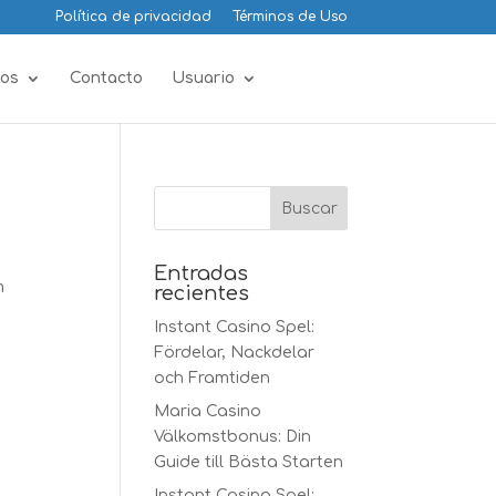
Política de privacidad
Términos de Uso
os
Contacto
Usuario
Entradas
m
recientes
Instant Casino Spel:
Fördelar, Nackdelar
och Framtiden
Maria Casino
Välkomstbonus: Din
Guide till Bästa Starten
Instant Casino Spel: