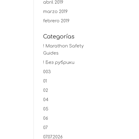
abril 2019
marzo 2019
febrero 2019
Categorías
! Marathon Safety
Guides
! Без рубрики
003
01
02
04
05
06
07
07.07.2026