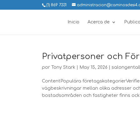
(1) 869 7331
administracion@caminosdesi4
Inicio
Acerca de
Public
Privatpersoner och För
por
Tony Stark
|
May 15, 2026
|
salongental
ContentPopulära företagskategorierVerifier
vägbeskrivningar mellan olika adresser och 
bostadsområden och fastigheter finns också