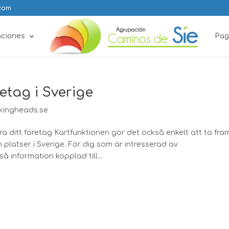
.com
aciones
Pag
etag i Sverige
kingheads.se
a ditt företag Kartfunktionen gör det också enkelt att ta fra
platser i Sverige. För dig som är intresserad av
 information kopplad till...