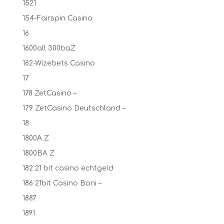
1521
154-Fairspin Casino
16
1600all 300baZ
162-Wizebets Casino
17
178 ZetCasino –
179 ZetCasino Deutschland –
18
1800A Z
1800BA Z
182 21 bit casino echtgeld
186 21bit Casino Boni –
1887
1891