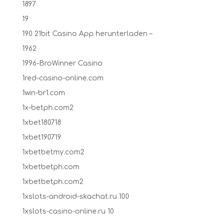
1897
19
190 21bit Casino App herunterladen –
1962
1996-BroWinner Casino
1red-casino-online.com
1win-br1.com
1x-betph.com2
1xbet180718
1xbet190719
1xbetbetmy.com2
1xbetbetph.com
1xbetbetph.com2
1xslots-android-skachat.ru 100
1xslots-casino-online.ru 10