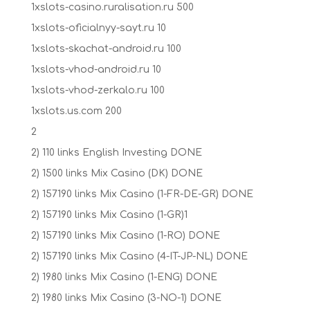
1xslots-casino.ruralisation.ru 500
1xslots-oficialnyy-sayt.ru 10
1xslots-skachat-android.ru 100
1xslots-vhod-android.ru 10
1xslots-vhod-zerkalo.ru 100
1xslots.us.com 200
2
2) 110 links English Investing DONE
2) 1500 links Mix Casino (DK) DONE
2) 157190 links Mix Casino (1-FR-DE-GR) DONE
2) 157190 links Mix Casino (1-GR)1
2) 157190 links Mix Casino (1-RO) DONE
2) 157190 links Mix Casino (4-IT-JP-NL) DONE
2) 1980 links Mix Casino (1-ENG) DONE
2) 1980 links Mix Casino (3-NO-1) DONE