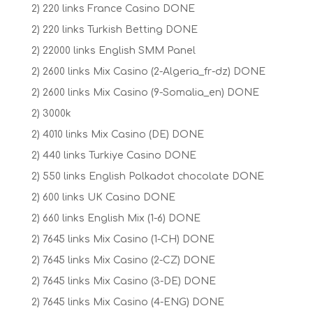
2) 220 links France Casino DONE
2) 220 links Turkish Betting DONE
2) 22000 links English SMM Panel
2) 2600 links Mix Casino (2-Algeria_fr-dz) DONE
2) 2600 links Mix Casino (9-Somalia_en) DONE
2) 3000k
2) 4010 links Mix Casino (DE) DONE
2) 440 links Turkiye Casino DONE
2) 550 links English Polkadot chocolate DONE
2) 600 links UK Casino DONE
2) 660 links English Mix (1-6) DONE
2) 7645 links Mix Casino (1-CH) DONE
2) 7645 links Mix Casino (2-CZ) DONE
2) 7645 links Mix Casino (3-DE) DONE
2) 7645 links Mix Casino (4-ENG) DONE