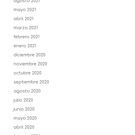
agosto 2021
mayo 2021
abril 2021
marzo 2021
febrero 2021
enero 2021
diciembre 2020
noviembre 2020
octubre 2020
septiembre 2020
agosto 2020
julio 2020
junio 2020
mayo 2020
abril 2020