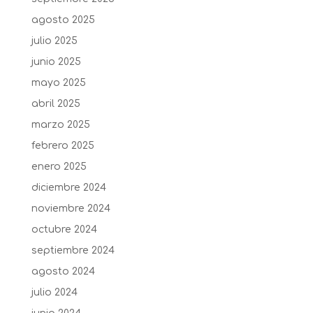
agosto 2025
julio 2025
junio 2025
mayo 2025
abril 2025
marzo 2025
febrero 2025
enero 2025
diciembre 2024
noviembre 2024
octubre 2024
septiembre 2024
agosto 2024
julio 2024