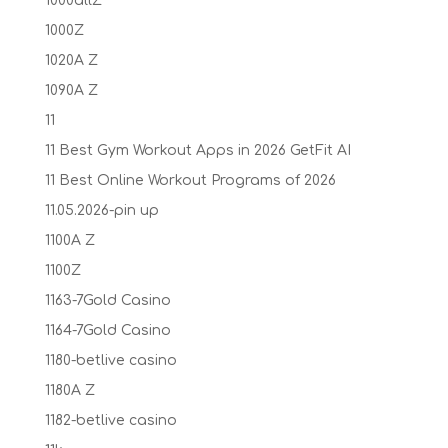
1000allZ
1000Z
1020A Z
1090A Z
11
11 Best Gym Workout Apps in 2026 GetFit AI
11 Best Online Workout Programs of 2026
11.05.2026-pin up
1100A Z
1100Z
1163-7Gold Casino
1164-7Gold Casino
1180-betlive casino
1180A Z
1182-betlive casino