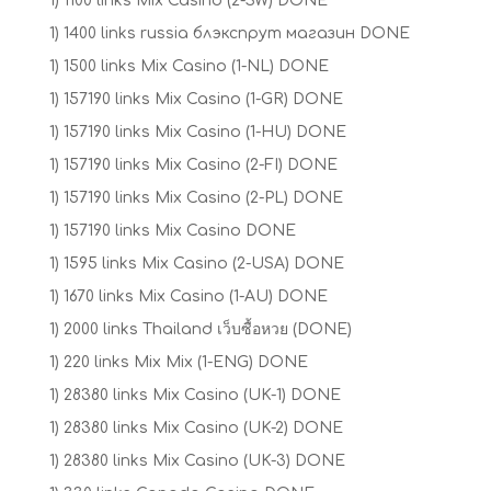
1) 1100 links Mix Casino (2-SW) DONE
1) 1400 links russia блэкспрут магазин DONE
1) 1500 links Mix Casino (1-NL) DONE
1) 157190 links Mix Casino (1-GR) DONE
1) 157190 links Mix Casino (1-HU) DONE
1) 157190 links Mix Casino (2-FI) DONE
1) 157190 links Mix Casino (2-PL) DONE
1) 157190 links Mix Casino DONE
1) 1595 links Mix Casino (2-USA) DONE
1) 1670 links Mix Casino (1-AU) DONE
1) 2000 links Thailand เว็บซื้อหวย (DONE)
1) 220 links Mix Mix (1-ENG) DONE
1) 28380 links Mix Casino (UK-1) DONE
1) 28380 links Mix Casino (UK-2) DONE
1) 28380 links Mix Casino (UK-3) DONE