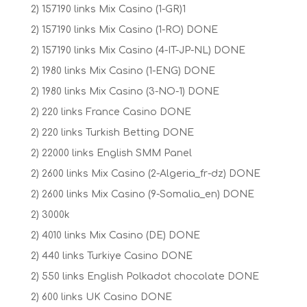
2) 157190 links Mix Casino (1-GR)1
2) 157190 links Mix Casino (1-RO) DONE
2) 157190 links Mix Casino (4-IT-JP-NL) DONE
2) 1980 links Mix Casino (1-ENG) DONE
2) 1980 links Mix Casino (3-NO-1) DONE
2) 220 links France Casino DONE
2) 220 links Turkish Betting DONE
2) 22000 links English SMM Panel
2) 2600 links Mix Casino (2-Algeria_fr-dz) DONE
2) 2600 links Mix Casino (9-Somalia_en) DONE
2) 3000k
2) 4010 links Mix Casino (DE) DONE
2) 440 links Turkiye Casino DONE
2) 550 links English Polkadot chocolate DONE
2) 600 links UK Casino DONE