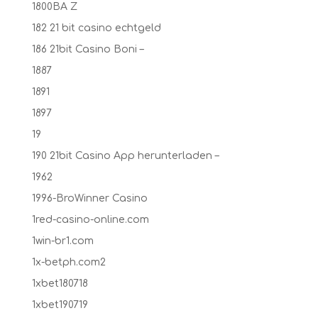
1800BA Z
182 21 bit casino echtgeld
186 21bit Casino Boni –
1887
1891
1897
19
190 21bit Casino App herunterladen –
1962
1996-BroWinner Casino
1red-casino-online.com
1win-br1.com
1x-betph.com2
1xbet180718
1xbet190719