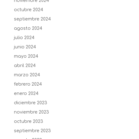
noviembre 2024
octubre 2024
septiembre 2024
agosto 2024
julio 2024
junio 2024
mayo 2024
abril 2024
marzo 2024
febrero 2024
enero 2024
diciembre 2023
noviembre 2023
octubre 2023
septiembre 2023