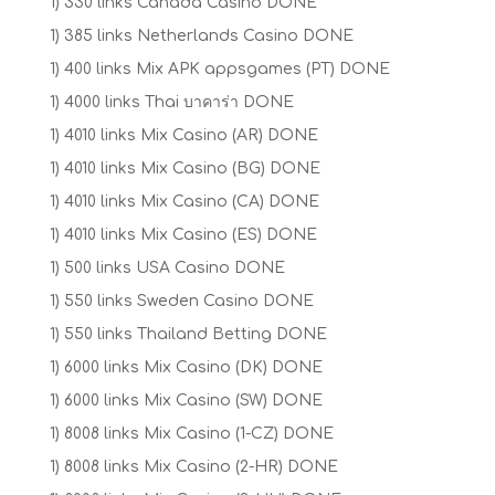
1) 330 links Canada Casino DONE
1) 385 links Netherlands Casino DONE
1) 400 links Mix APK appsgames (PT) DONE
1) 4000 links Thai บาคาร่า DONE
1) 4010 links Mix Casino (AR) DONE
1) 4010 links Mix Casino (BG) DONE
1) 4010 links Mix Casino (CA) DONE
1) 4010 links Mix Casino (ES) DONE
1) 500 links USA Casino DONE
1) 550 links Sweden Casino DONE
1) 550 links Thailand Betting DONE
1) 6000 links Mix Casino (DK) DONE
1) 6000 links Mix Casino (SW) DONE
1) 8008 links Mix Casino (1-CZ) DONE
1) 8008 links Mix Casino (2-HR) DONE