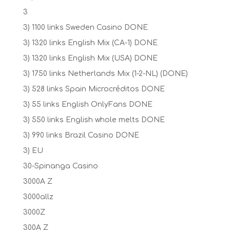
3
3) 1100 links Sweden Casino DONE
3) 1320 links English Mix (CA-1) DONE
3) 1320 links English Mix (USA) DONE
3) 1750 links Netherlands Mix (1-2-NL) (DONE)
3) 528 links Spain Microcréditos DONE
3) 55 links English OnlyFans DONE
3) 550 links English whole melts DONE
3) 990 links Brazil Casino DONE
3) EU
30-Spinanga Casino
3000A Z
3000allz
3000Z
300A Z