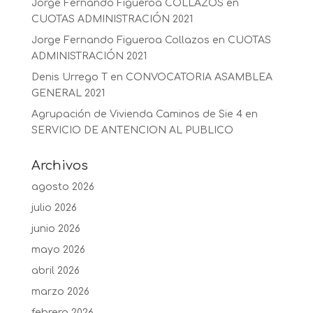
Jorge Fernando Figueroa COLLAZOS
en
CUOTAS ADMINISTRACIÓN 2021
Jorge Fernando Figueroa Collazos
en
CUOTAS
ADMINISTRACIÓN 2021
Denis Urrego T
en
CONVOCATORIA ASAMBLEA
GENERAL 2021
Agrupación de Vivienda Caminos de Sie 4
en
SERVICIO DE ANTENCION AL PUBLICO
Archivos
agosto 2026
julio 2026
junio 2026
mayo 2026
abril 2026
marzo 2026
febrero 2026