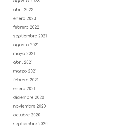
agosto 2023
abril 2023
enero 2023
febrero 2022
septiembre 2021
agosto 2021
mayo 2021
abril 2021
marzo 2021
febrero 2021
enero 2021
diciembre 2020
noviembre 2020
octubre 2020
septiembre 2020