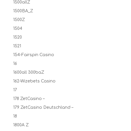
1500allZ
1500BA_Z
1500Z
1504
1520
1521
154-Fairspin Casino
16
1600all 300baZ
162-Wizebets Casino
17
178 ZetCasino –
179 ZetCasino Deutschland –
18
1800A Z