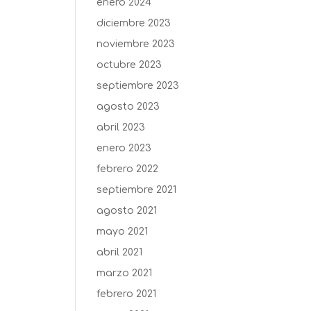
enero 2024
diciembre 2023
noviembre 2023
octubre 2023
septiembre 2023
agosto 2023
abril 2023
enero 2023
febrero 2022
septiembre 2021
agosto 2021
mayo 2021
abril 2021
marzo 2021
febrero 2021