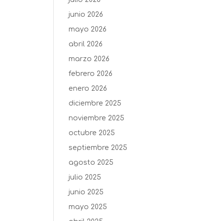
junio 2026
mayo 2026
abril 2026
marzo 2026
febrero 2026
enero 2026
diciembre 2025
noviembre 2025
octubre 2025
septiembre 2025
agosto 2025
julio 2025
junio 2025
mayo 2025