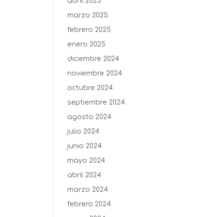
abril 2025
marzo 2025
febrero 2025
enero 2025
diciembre 2024
noviembre 2024
octubre 2024
septiembre 2024
agosto 2024
julio 2024
junio 2024
mayo 2024
abril 2024
marzo 2024
febrero 2024