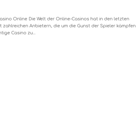
asino Online Die Welt der Online-Casinos hat in den letzten
 zahlreichen Anbietern, die um die Gunst der Spieler kämpfen
tige Casino zu...