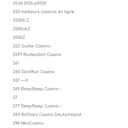
25.06.2026-p0020
250 meilleurs casinos en ligne
2500A Z
2500allZ
2500Z
252 Gudar Casino–
2597-RodeoSlot Casino
261
265-GoldRun Casino
267 —-0
269 BeepBeep Casino –
27
277 BeepBeep Casino –
293 BitStarz Casino Deutschland
294 WooCasino