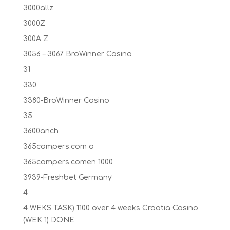
3000allz
3000Z
300A Z
3056 – 3067 BroWinner Casino
31
330
3380-BroWinner Casino
35
3600anch
365campers.com a
365campers.comen 1000
3939-Freshbet Germany
4
4 WEKS TASK) 1100 over 4 weeks Croatia Casino
(WEK 1) DONE