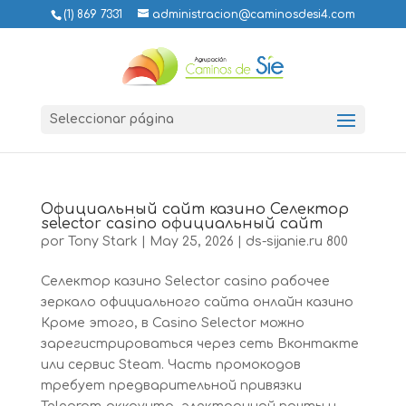
(1) 869 7331
administracion@caminosdesi4.com
Seleccionar página
Официальный сайт казино Селектор
selector casino официальный сайт
por
Tony Stark
|
May 25, 2026
|
ds-sijanie.ru 800
Селектор казино Selector casino рабочее
зеркало официального сайта онлайн казино
Кроме этого, в Casino Selector можно
зарегистрироваться через сеть Вконтакте
или сервис Steam. Часть промокодов
требует предварительной привязки