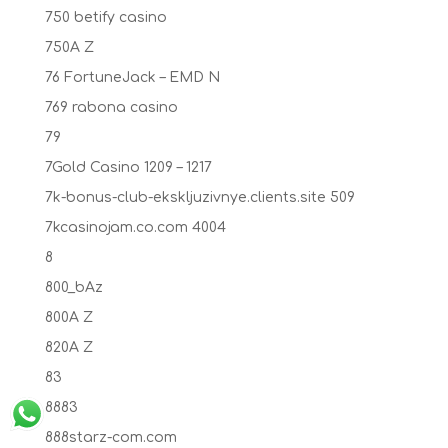
750 betify casino
750A Z
76 FortuneJack – EMD N
769 rabona casino
79
7Gold Casino 1209 – 1217
7k-bonus-club-ekskljuzivnye.clients.site 509
7kcasinojam.co.com 4004
8
800_bAz
800A Z
820A Z
83
8883
888starz-com.com