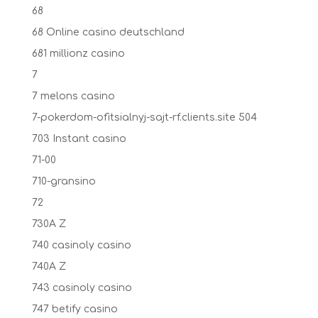
68
68 Online casino deutschland
681 millionz casino
7
7 melons casino
7-pokerdom-ofitsialnyj-sajt-rf.clients.site 504
703 Instant casino
71-00
710-gransino
72
730A Z
740 casinoly casino
740A Z
743 casinoly casino
747 betify casino