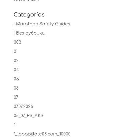
Categorías
! Marathon Safety Guides
! Без рубрики
003
01
02
04
05
06
07
07.07.2026
08_07_ES_AKS
1
1_lapapillote08.com_10000