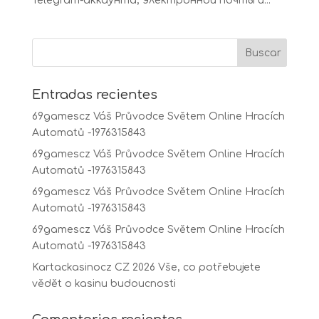
Telegram-аккаунта, электронной почты и...
Entradas recientes
69gamescz Váš Průvodce Světem Online Hracích
Automatů -1976315843
69gamescz Váš Průvodce Světem Online Hracích
Automatů -1976315843
69gamescz Váš Průvodce Světem Online Hracích
Automatů -1976315843
69gamescz Váš Průvodce Světem Online Hracích
Automatů -1976315843
Kartackasinocz CZ 2026 Vše, co potřebujete
vědět o kasinu budoucnosti