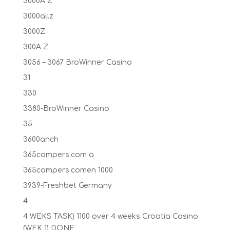
3000A Z
3000allz
3000Z
300A Z
3056 – 3067 BroWinner Casino
31
330
3380-BroWinner Casino
35
3600anch
365campers.com a
365campers.comen 1000
3939-Freshbet Germany
4
4 WEKS TASK) 1100 over 4 weeks Croatia Casino
(WEK 1) DONE