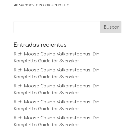
является его акцент на...
Entradas recientes
Rich Moose Casino Välkomstbonus: Din
Kompletta Guide för Svenskar
Rich Moose Casino Välkomstbonus: Din
Kompletta Guide för Svenskar
Rich Moose Casino Välkomstbonus: Din
Kompletta Guide för Svenskar
Rich Moose Casino Välkomstbonus: Din
Kompletta Guide för Svenskar
Rich Moose Casino Välkomstbonus: Din
Kompletta Guide för Svenskar