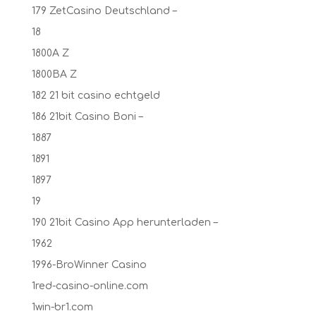
179 ZetCasino Deutschland –
18
1800A Z
1800BA Z
182 21 bit casino echtgeld
186 21bit Casino Boni –
1887
1891
1897
19
190 21bit Casino App herunterladen –
1962
1996-BroWinner Casino
1red-casino-online.com
1win-br1.com