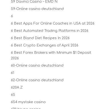
59 Davinci Casino – EMD N
59-Online casino deutschland
6
6 Best Apps For Online Coaches in USA at 2026
6 Best Automated Trading Platforms in 2026
6 Best Bland Diet Recipes In 2026
6 Best Crypto Exchanges of April 2026
6 Best Forex Brokers with Minimum $1 Deposit ️
2026
60-Online casino deutschland
61
62-Online casino deutschland
620A Z
65
654 mystake casino