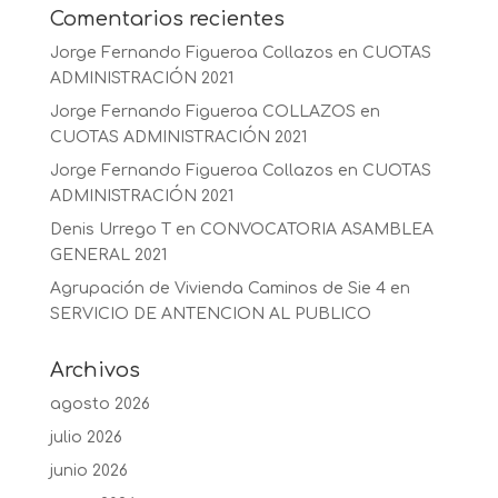
Comentarios recientes
Jorge Fernando Figueroa Collazos
en
CUOTAS
ADMINISTRACIÓN 2021
Jorge Fernando Figueroa COLLAZOS
en
CUOTAS ADMINISTRACIÓN 2021
Jorge Fernando Figueroa Collazos
en
CUOTAS
ADMINISTRACIÓN 2021
Denis Urrego T
en
CONVOCATORIA ASAMBLEA
GENERAL 2021
Agrupación de Vivienda Caminos de Sie 4
en
SERVICIO DE ANTENCION AL PUBLICO
Archivos
agosto 2026
julio 2026
junio 2026