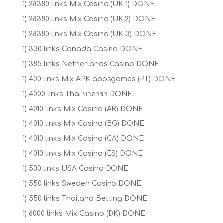
1) 28380 links Mix Casino (UK-1) DONE
1) 28380 links Mix Casino (UK-2) DONE
1) 28380 links Mix Casino (UK-3) DONE
1) 330 links Canada Casino DONE
1) 385 links Netherlands Casino DONE
1) 400 links Mix APK appsgames (PT) DONE
1) 4000 links Thai บาคาร่า DONE
1) 4010 links Mix Casino (AR) DONE
1) 4010 links Mix Casino (BG) DONE
1) 4010 links Mix Casino (CA) DONE
1) 4010 links Mix Casino (ES) DONE
1) 500 links USA Casino DONE
1) 550 links Sweden Casino DONE
1) 550 links Thailand Betting DONE
1) 6000 links Mix Casino (DK) DONE