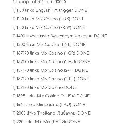
1_lapapillote08.com_10000
1) 1100 links English Frt trigger DONE
1) 1100 links Mix Casino (1-DK) DONE
1) 1100 links Mix Casino (2-SW) DONE
1) 1400 links russia блэкспрут магазин DONE
1) 1500 links Mix Casino (1-NL) DONE
1) 157190 links Mix Casino (1-GR) DONE
1) 157190 links Mix Casino (1-HU) DONE
1) 157190 links Mix Casino (2-FI) DONE
1) 157190 links Mix Casino (2-PL) DONE
1) 157190 links Mix Casino DONE
1) 1595 links Mix Casino (2-USA) DONE
1) 1670 links Mix Casino (1-AU) DONE
1) 2000 links Thailand เว็บซื้อหวย (DONE)
1) 220 links Mix Mix (1-ENG) DONE