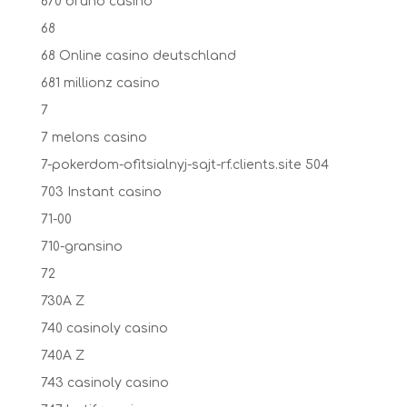
670 bruno casino
68
68 Online casino deutschland
681 millionz casino
7
7 melons casino
7-pokerdom-ofitsialnyj-sajt-rf.clients.site 504
703 Instant casino
71-00
710-gransino
72
730A Z
740 casinoly casino
740A Z
743 casinoly casino