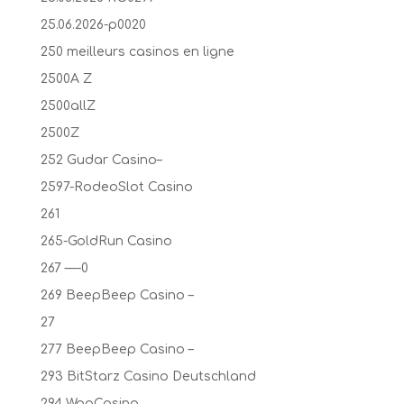
25.06.2026-p0020
250 meilleurs casinos en ligne
2500A Z
2500allZ
2500Z
252 Gudar Casino–
2597-RodeoSlot Casino
261
265-GoldRun Casino
267 —-0
269 BeepBeep Casino –
27
277 BeepBeep Casino –
293 BitStarz Casino Deutschland
294 WooCasino