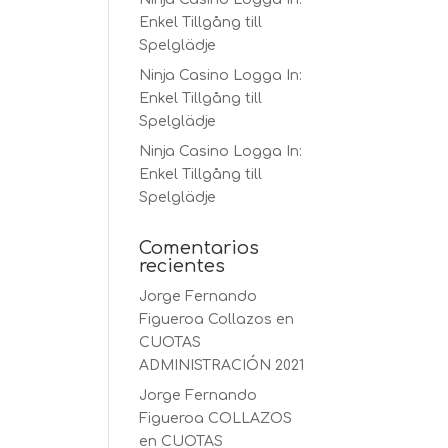
Enkel Tillgång till
Spelglädje
Ninja Casino Logga In:
Enkel Tillgång till
Spelglädje
Ninja Casino Logga In:
Enkel Tillgång till
Spelglädje
Comentarios
recientes
Jorge Fernando
Figueroa Collazos
en
CUOTAS
ADMINISTRACIÓN 2021
Jorge Fernando
Figueroa COLLAZOS
en
CUOTAS