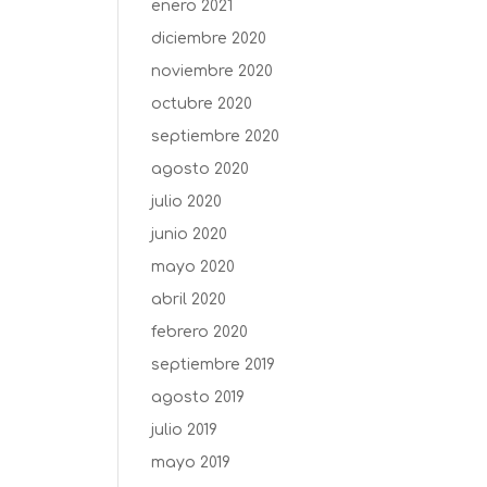
enero 2021
diciembre 2020
noviembre 2020
octubre 2020
septiembre 2020
agosto 2020
julio 2020
junio 2020
mayo 2020
abril 2020
febrero 2020
septiembre 2019
agosto 2019
julio 2019
mayo 2019