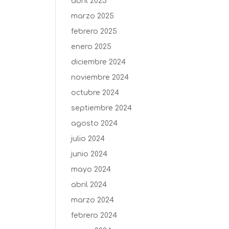
abril 2025
marzo 2025
febrero 2025
enero 2025
diciembre 2024
noviembre 2024
octubre 2024
septiembre 2024
agosto 2024
julio 2024
junio 2024
mayo 2024
abril 2024
marzo 2024
febrero 2024