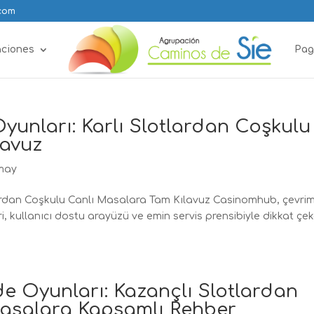
.com
aciones
Pag
yunları: Karlı Slotlardan Coşkulu
lavuz
may
lardan Coşkulu Canlı Masalara Tam Kılavuz Casinomhub, çevrim
, kullanıcı dostu arayüzü ve emin servis prensibiyle dikkat çe
 Oyunları: Kazançlı Slotlardan
Masalara Kapsamlı Rehber