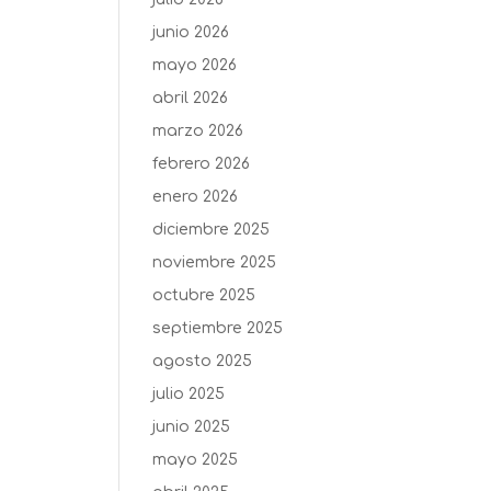
junio 2026
mayo 2026
abril 2026
marzo 2026
febrero 2026
enero 2026
diciembre 2025
noviembre 2025
octubre 2025
septiembre 2025
agosto 2025
julio 2025
junio 2025
mayo 2025