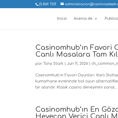
(1) 869 7331
administracion@caminosdesi4
Inicio
Acerca de
Public
Casinomhub’ın Favori O
Canlı Masalara Tam Kı
por
Tony Stark
|
Jun 11, 2026
|
ch_common_
Casinomhub’ın Favori Oyunları: Karlı Slot
kumarhane evreninde bol oyun alternatifleri
bir alandır. Klasik casino deneyimini sanal...
Casinomhub’ın En Gözde
Heyecan Verici Canlı 