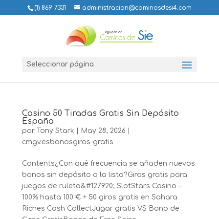
(1) 869 7331
administracion@caminosdesi4.com
Seleccionar página
Casino 50 Tiradas Gratis Sin Depósito
España
por
Tony Stark
|
May 28, 2026
|
cmgv.esbonosgiros-gratis
Contents¿Con qué frecuencia se añaden nuevos
bonos sin depósito a la lista?Giros gratis para
juegos de ruleta&#127920; SlotStars Casino –
100% hasta 100 € + 50 giros gratis en Sahara
Riches Cash CollectJugar gratis VS Bono de