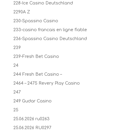
228-Ice Casino Deutschland
2290A Z
230-Spassino Casino
233-casino francais en ligne fiable
236-Spassino Casino Deutschland
239
239-Fresh Bet Casino
24
244 Fresh Bet Casino –
2464 – 2475 Revery Play Casino
247
249 Gudar Casino
25
25.06.2026 ru0263
25.06.2026 RU0297