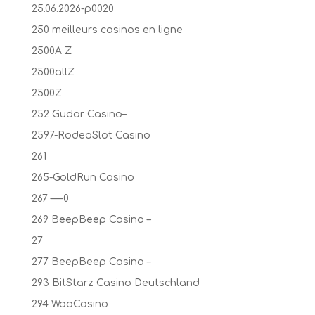
25.06.2026-p0020
250 meilleurs casinos en ligne
2500A Z
2500allZ
2500Z
252 Gudar Casino–
2597-RodeoSlot Casino
261
265-GoldRun Casino
267 —-0
269 BeepBeep Casino –
27
277 BeepBeep Casino –
293 BitStarz Casino Deutschland
294 WooCasino