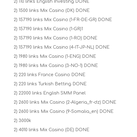
2) 110 links English Investing DONE
2) 1500 links Mix Casino (DK) DONE
2) 157190 links Mix Casino (1-FR-DE-GR) DONE
2) 157190 links Mix Casino (1-GR)1
2) 157190 links Mix Casino (1-RO) DONE
2) 157190 links Mix Casino (4-IT-JP-NL) DONE
2) 1980 links Mix Casino (1-ENG) DONE
2) 1980 links Mix Casino (3-NO-1) DONE
2) 220 links France Casino DONE
2) 220 links Turkish Betting DONE
2) 22000 links English SMM Panel
2) 2600 links Mix Casino (2-Algeria_fr-dz) DONE
2) 2600 links Mix Casino (9-Somalia_en) DONE
2) 3000k
2) 4010 links Mix Casino (DE) DONE