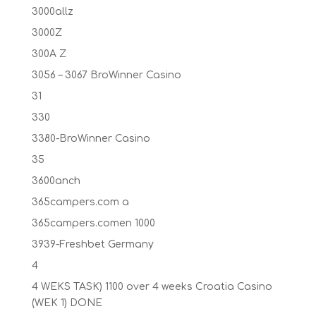
3000allz
3000Z
300A Z
3056 – 3067 BroWinner Casino
31
330
3380-BroWinner Casino
35
3600anch
365campers.com a
365campers.comen 1000
3939-Freshbet Germany
4
4 WEKS TASK) 1100 over 4 weeks Croatia Casino
(WEK 1) DONE