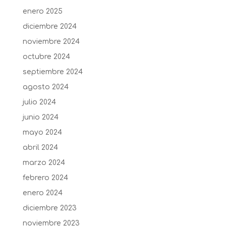
enero 2025
diciembre 2024
noviembre 2024
octubre 2024
septiembre 2024
agosto 2024
julio 2024
junio 2024
mayo 2024
abril 2024
marzo 2024
febrero 2024
enero 2024
diciembre 2023
noviembre 2023