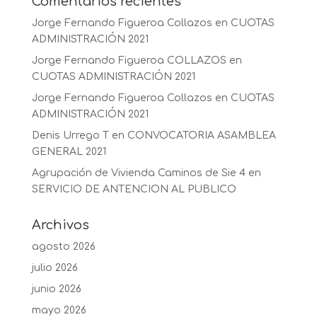
Comentarios recientes
Jorge Fernando Figueroa Collazos
en
CUOTAS
ADMINISTRACIÓN 2021
Jorge Fernando Figueroa COLLAZOS
en
CUOTAS ADMINISTRACIÓN 2021
Jorge Fernando Figueroa Collazos
en
CUOTAS
ADMINISTRACIÓN 2021
Denis Urrego T
en
CONVOCATORIA ASAMBLEA
GENERAL 2021
Agrupación de Vivienda Caminos de Sie 4
en
SERVICIO DE ANTENCION AL PUBLICO
Archivos
agosto 2026
julio 2026
junio 2026
mayo 2026