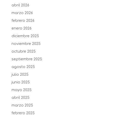
abril 2026
marzo 2026
febrero 2026
enero 2026
diciembre 2025
noviembre 2025
octubre 2025
septiembre 2025
agosto 2025
julio 2025
junio 2025
mayo 2025
abril 2025
marzo 2025
febrero 2025