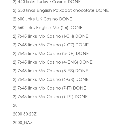
2) 440 links Turkiye Casino DONE
2) 550 links English Polkadot chocolate DONE
2) 600 links UK Casino DONE
2) 660 links English Mix (1-6) DONE
2) 7645 links Mix Casino (1-CH) DONE
2) 7645 links Mix Casino (2-CZ) DONE
2) 7645 links Mix Casino (3-DE) DONE
2) 7645 links Mix Casino (4-ENG) DONE
2) 7645 links Mix Casino (5-ES) DONE
2) 7645 links Mix Casino (6-GR) DONE
2) 7645 links Mix Casino (7-IT) DONE
2) 7645 links Mix Casino (9-PT) DONE
20
2000 80-20Z
2000_BAz