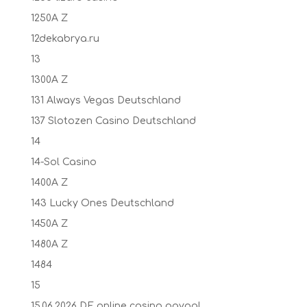
1250A Z
12dekabrya.ru
13
1300A Z
131 Always Vegas Deutschland
137 Slotozen Casino Deutschland
14
14-Sol Casino
1400A Z
143 Lucky Ones Deutschland
1450A Z
1480A Z
1484
15
15.06.2026 DE online casino paypal