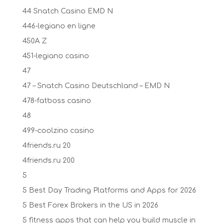
44 Snatch Casino EMD N
446-legiano en ligne
450A Z
451-legiano casino
47
47 – Snatch Casino Deutschland – EMD N
478-fatboss casino
48
499-coolzino casino
4friends.ru 20
4friends.ru 200
5
5 Best Day Trading Platforms and Apps for 2026
5 Best Forex Brokers in the US in 2026
5 fitness apps that can help you build muscle in