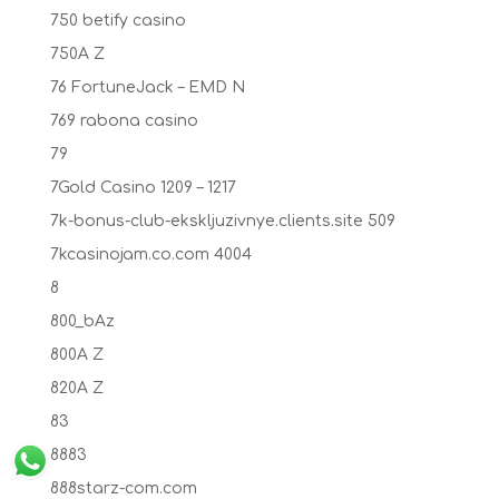
750 betify casino
750A Z
76 FortuneJack – EMD N
769 rabona casino
79
7Gold Casino 1209 – 1217
7k-bonus-club-ekskljuzivnye.clients.site 509
7kcasinojam.co.com 4004
8
800_bAz
800A Z
820A Z
83
8883
888starz-com.com