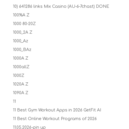
10) 641286 links Mix Casino (AU-6-7chast) DONE
100%A Z
1000 80-20Z
1000_2A Z
1000_Az
1000_BAz
1000A Z
1000allZ
1000Z
1020A Z
1090A Z
11
11 Best Gym Workout Apps in 2026 GetFit AI
11 Best Online Workout Programs of 2026
11.05.2026-pin up