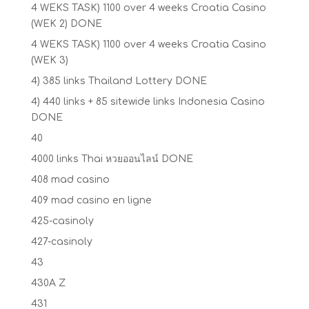
4 WEKS TASK) 1100 over 4 weeks Croatia Casino
(WEK 2) DONE
4 WEKS TASK) 1100 over 4 weeks Croatia Casino
(WEK 3)
4) 385 links Thailand Lottery DONE
4) 440 links + 85 sitewide links Indonesia Casino
DONE
40
4000 links Thai หวยออนไลน์ DONE
408 mad casino
409 mad casino en ligne
425-casinoly
427-casinoly
43
430A Z
431