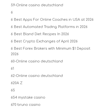
59-Online casino deutschland
6
6 Best Apps For Online Coaches in USA at 2026
6 Best Automated Trading Platforms in 2026
6 Best Bland Diet Recipes In 2026
6 Best Crypto Exchanges of April 2026
6 Best Forex Brokers with Minimum $1 Deposit ️
2026
60-Online casino deutschland
61
62-Online casino deutschland
620A Z
65
654 mystake casino
670 bruno casino