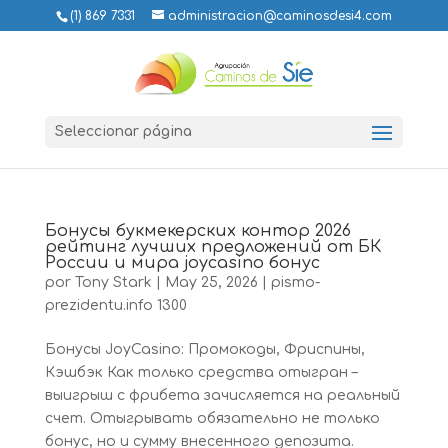
(1) 869 7331
administracion@caminosdesi4.com
Seleccionar página
Бонусы букмекерских контор 2026
рейтинг лучших предложений от БК
России и мира joycasino бонус
por
Tony Stark
|
May 25, 2026
|
pismo-
prezidentu.info 1300
Бонусы JoyCasino: Промокоды, Фриспины,
Кэшбэк Как только средства отыгран –
выигрыш с фрибета зачисляется на реальный
счет. Отыгрывать обязательно не только
бонус, но и сумму внесенного депозита.