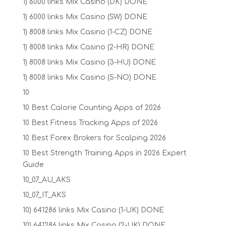
1) 6000 links Mix Casino (DK) DONE
1) 6000 links Mix Casino (SW) DONE
1) 8008 links Mix Casino (1-CZ) DONE
1) 8008 links Mix Casino (2-HR) DONE
1) 8008 links Mix Casino (3-HU) DONE
1) 8008 links Mix Casino (5-NO) DONE
10
10 Best Calorie Counting Apps of 2026
10 Best Fitness Tracking Apps of 2026
10 Best Forex Brokers for Scalping 2026
10 Best Strength Training Apps in 2026 Expert
Guide
10_07_AU_AKS
10_07_IT_AKS
10) 641286 links Mix Casino (1-UK) DONE
10) 641286 links Mix Casino (2-UK) DONE