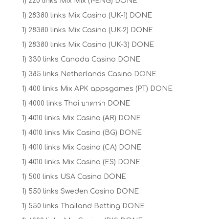
1) 220 links Mix Mix (1-ENG) DONE
1) 28380 links Mix Casino (UK-1) DONE
1) 28380 links Mix Casino (UK-2) DONE
1) 28380 links Mix Casino (UK-3) DONE
1) 330 links Canada Casino DONE
1) 385 links Netherlands Casino DONE
1) 400 links Mix APK appsgames (PT) DONE
1) 4000 links Thai บาคาร่า DONE
1) 4010 links Mix Casino (AR) DONE
1) 4010 links Mix Casino (BG) DONE
1) 4010 links Mix Casino (CA) DONE
1) 4010 links Mix Casino (ES) DONE
1) 500 links USA Casino DONE
1) 550 links Sweden Casino DONE
1) 550 links Thailand Betting DONE