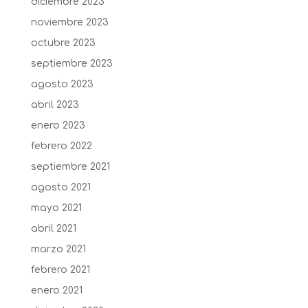
diciembre 2023
noviembre 2023
octubre 2023
septiembre 2023
agosto 2023
abril 2023
enero 2023
febrero 2022
septiembre 2021
agosto 2021
mayo 2021
abril 2021
marzo 2021
febrero 2021
enero 2021