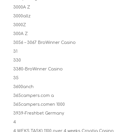
3000A Z
3000allz
3000Z
300A Z
3056 – 3067 BroWinner Casino
31
330
3380-BroWinner Casino
35
3600anch
365campers.com a
365campers.comen 1000
3939-Freshbet Germany
4
4 WEKS TASK) 1100 over 4 weeks Croatia Casino