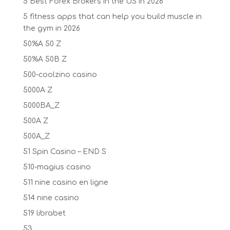
5 Best Forex Brokers in the US in 2026
5 fitness apps that can help you build muscle in
the gym in 2026
50%A 50 Z
50%A 50B Z
500-coolzino casino
5000A Z
5000BA_Z
500A Z
500A_Z
51 Spin Casino – END S
510-magius casino
511 nine casino en ligne
514 nine casino
519 librabet
53