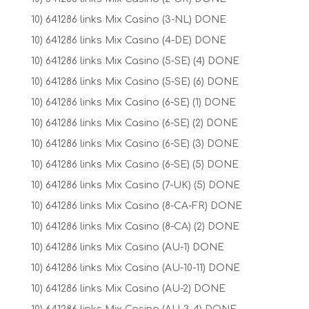
10) 641286 links Mix Casino (3-NL) DONE
10) 641286 links Mix Casino (4-DE) DONE
10) 641286 links Mix Casino (5-SE) (4) DONE
10) 641286 links Mix Casino (5-SE) (6) DONE
10) 641286 links Mix Casino (6-SE) (1) DONE
10) 641286 links Mix Casino (6-SE) (2) DONE
10) 641286 links Mix Casino (6-SE) (3) DONE
10) 641286 links Mix Casino (6-SE) (5) DONE
10) 641286 links Mix Casino (7-UK) (5) DONE
10) 641286 links Mix Casino (8-CA-FR) DONE
10) 641286 links Mix Casino (8-CA) (2) DONE
10) 641286 links Mix Casino (AU-1) DONE
10) 641286 links Mix Casino (AU-10-11) DONE
10) 641286 links Mix Casino (AU-2) DONE