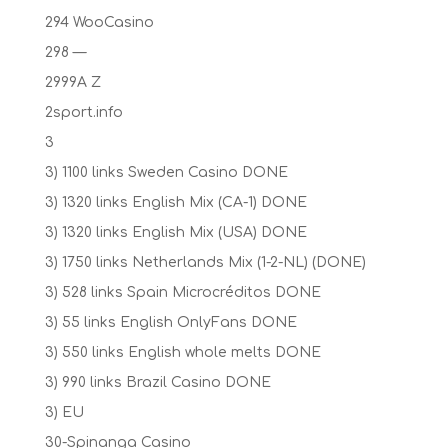
294 WooCasino
298 —
2999A Z
2sport.info
3
3) 1100 links Sweden Casino DONE
3) 1320 links English Mix (CA-1) DONE
3) 1320 links English Mix (USA) DONE
3) 1750 links Netherlands Mix (1-2-NL) (DONE)
3) 528 links Spain Microcréditos DONE
3) 55 links English OnlyFans DONE
3) 550 links English whole melts DONE
3) 990 links Brazil Casino DONE
3) EU
30-Spinanga Casino