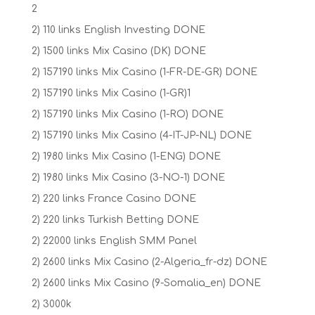
2
2) 110 links English Investing DONE
2) 1500 links Mix Casino (DK) DONE
2) 157190 links Mix Casino (1-FR-DE-GR) DONE
2) 157190 links Mix Casino (1-GR)1
2) 157190 links Mix Casino (1-RO) DONE
2) 157190 links Mix Casino (4-IT-JP-NL) DONE
2) 1980 links Mix Casino (1-ENG) DONE
2) 1980 links Mix Casino (3-NO-1) DONE
2) 220 links France Casino DONE
2) 220 links Turkish Betting DONE
2) 22000 links English SMM Panel
2) 2600 links Mix Casino (2-Algeria_fr-dz) DONE
2) 2600 links Mix Casino (9-Somalia_en) DONE
2) 3000k