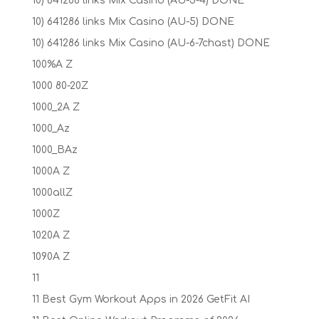
10) 641286 links Mix Casino (AU-3-4) DONE
10) 641286 links Mix Casino (AU-5) DONE
10) 641286 links Mix Casino (AU-6-7chast) DONE
100%A Z
1000 80-20Z
1000_2A Z
1000_Az
1000_BAz
1000A Z
1000allZ
1000Z
1020A Z
1090A Z
11
11 Best Gym Workout Apps in 2026 GetFit AI