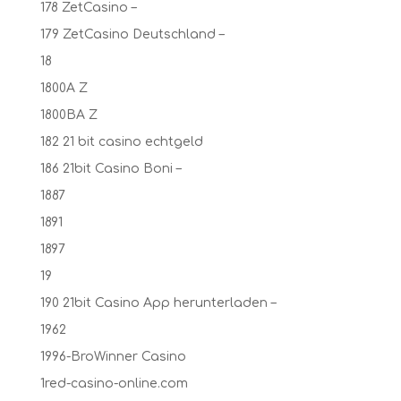
178 ZetCasino –
179 ZetCasino Deutschland –
18
1800A Z
1800BA Z
182 21 bit casino echtgeld
186 21bit Casino Boni –
1887
1891
1897
19
190 21bit Casino App herunterladen –
1962
1996-BroWinner Casino
1red-casino-online.com