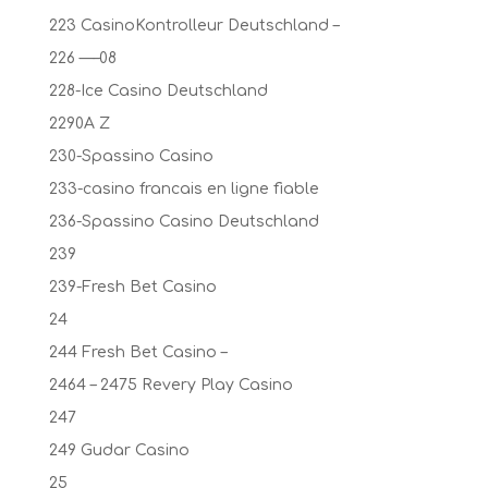
223 CasinoKontrolleur Deutschland –
226 —–08
228-Ice Casino Deutschland
2290A Z
230-Spassino Casino
233-casino francais en ligne fiable
236-Spassino Casino Deutschland
239
239-Fresh Bet Casino
24
244 Fresh Bet Casino –
2464 – 2475 Revery Play Casino
247
249 Gudar Casino
25