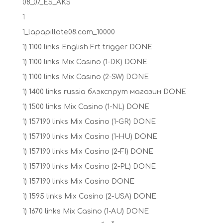
08_07_ES_AKS
1
1_lapapillote08.com_10000
1) 1100 links English Frt trigger DONE
1) 1100 links Mix Casino (1-DK) DONE
1) 1100 links Mix Casino (2-SW) DONE
1) 1400 links russia блэкспрут магазин DONE
1) 1500 links Mix Casino (1-NL) DONE
1) 157190 links Mix Casino (1-GR) DONE
1) 157190 links Mix Casino (1-HU) DONE
1) 157190 links Mix Casino (2-FI) DONE
1) 157190 links Mix Casino (2-PL) DONE
1) 157190 links Mix Casino DONE
1) 1595 links Mix Casino (2-USA) DONE
1) 1670 links Mix Casino (1-AU) DONE