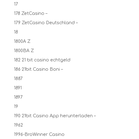
17
178 ZetCasino –
179 ZetCasino Deutschland –
18
1800A Z
1800BA Z
182 21 bit casino echtgeld
186 21bit Casino Boni –
1887
1891
1897
19
190 21bit Casino App herunterladen –
1962
1996-BroWinner Casino