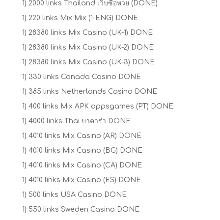
1) 2000 links Thailand เว็บซื้อหวย (DONE)
1) 220 links Mix Mix (1-ENG) DONE
1) 28380 links Mix Casino (UK-1) DONE
1) 28380 links Mix Casino (UK-2) DONE
1) 28380 links Mix Casino (UK-3) DONE
1) 330 links Canada Casino DONE
1) 385 links Netherlands Casino DONE
1) 400 links Mix APK appsgames (PT) DONE
1) 4000 links Thai บาคาร่า DONE
1) 4010 links Mix Casino (AR) DONE
1) 4010 links Mix Casino (BG) DONE
1) 4010 links Mix Casino (CA) DONE
1) 4010 links Mix Casino (ES) DONE
1) 500 links USA Casino DONE
1) 550 links Sweden Casino DONE