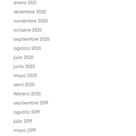
enero 2021
diciembre 2020
noviembre 2020
octubre 2020
septiembre 2020
agosto 2020
julio 2020
junio 2020
mayo 2020
abril 2020
febrero 2020
septiembre 2019
agosto 2019
julio 2019
mayo 2019