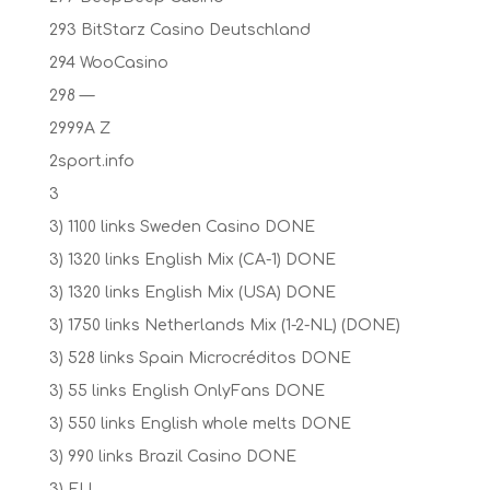
293 BitStarz Casino Deutschland
294 WooCasino
298 —
2999A Z
2sport.info
3
3) 1100 links Sweden Casino DONE
3) 1320 links English Mix (CA-1) DONE
3) 1320 links English Mix (USA) DONE
3) 1750 links Netherlands Mix (1-2-NL) (DONE)
3) 528 links Spain Microcréditos DONE
3) 55 links English OnlyFans DONE
3) 550 links English whole melts DONE
3) 990 links Brazil Casino DONE
3) EU