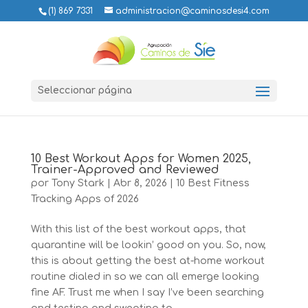
(1) 869 7331
administracion@caminosdesi4.com
Seleccionar página
10 Best Workout Apps for Women 2025,
Trainer-Approved and Reviewed
por
Tony Stark
|
Abr 8, 2026
|
10 Best Fitness
Tracking Apps of 2026
With this list of the best workout apps, that
quarantine will be lookin’ good on you. So, now,
this is about getting the best at-home workout
routine dialed in so we can all emerge looking
fine AF. Trust me when I say I’ve been searching