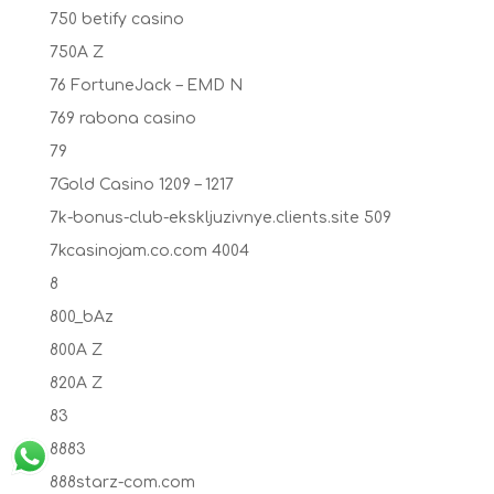
750 betify casino
750A Z
76 FortuneJack – EMD N
769 rabona casino
79
7Gold Casino 1209 – 1217
7k-bonus-club-ekskljuzivnye.clients.site 509
7kcasinojam.co.com 4004
8
800_bAz
800A Z
820A Z
83
8883
888starz-com.com