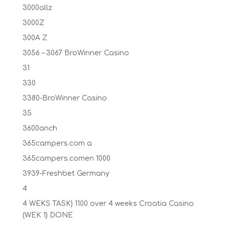
3000allz
3000Z
300A Z
3056 – 3067 BroWinner Casino
31
330
3380-BroWinner Casino
35
3600anch
365campers.com a
365campers.comen 1000
3939-Freshbet Germany
4
4 WEKS TASK) 1100 over 4 weeks Croatia Casino
(WEK 1) DONE