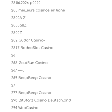
25.06.2026-p0020
250 meilleurs casinos en ligne
2500A Z
2500allZ
2500Z
252 Gudar Casino–
2597-RodeoSlot Casino
261
265-GoldRun Casino
267 —-0
269 BeepBeep Casino –
27
277 BeepBeep Casino –
293 BitStarz Casino Deutschland
294 WooCasino