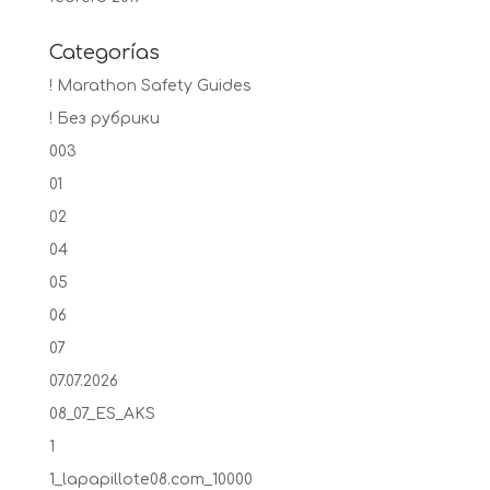
Categorías
! Marathon Safety Guides
! Без рубрики
003
01
02
04
05
06
07
07.07.2026
08_07_ES_AKS
1
1_lapapillote08.com_10000