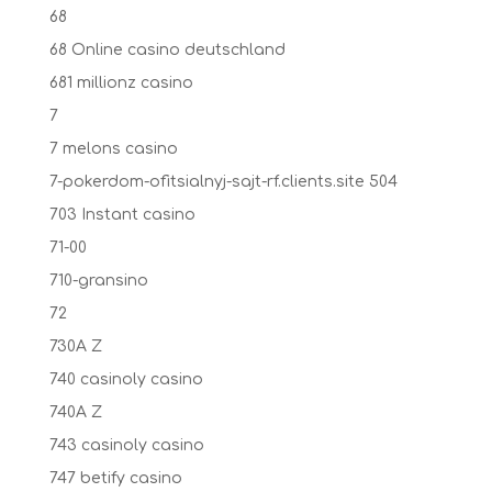
68
68 Online casino deutschland
681 millionz casino
7
7 melons casino
7-pokerdom-ofitsialnyj-sajt-rf.clients.site 504
703 Instant casino
71-00
710-gransino
72
730A Z
740 casinoly casino
740A Z
743 casinoly casino
747 betify casino