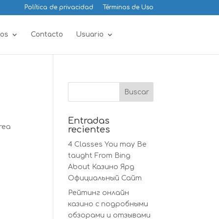
Política de privacidad
Términos de Uso
os
Contacto
Usuario
Entradas
rea
recientes
4 Classes You may Be
taught From Bing
About Казино Ярд
Официальный Сайт
Рейтинг онлайн
казино с подробными
обзорами и отзывами