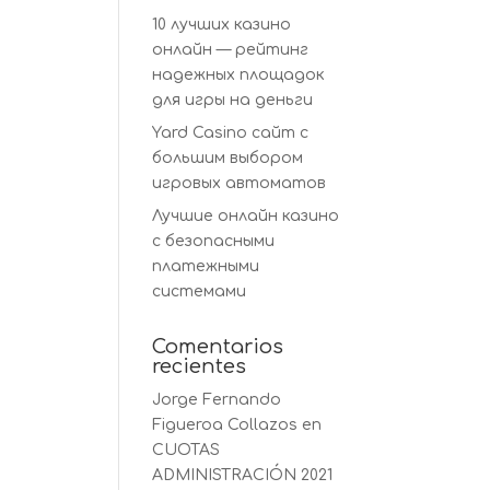
10 лучших казино
онлайн — рейтинг
надежных площадок
для игры на деньги
Yard Casino сайт с
большим выбором
игровых автоматов
Лучшие онлайн казино
с безопасными
платежными
системами
Comentarios
recientes
Jorge Fernando
Figueroa Collazos
en
CUOTAS
ADMINISTRACIÓN 2021