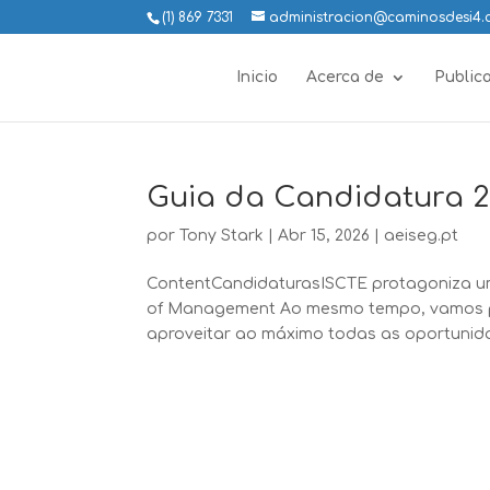
(1) 869 7331
administracion@caminosdesi4
Inicio
Acerca de
Public
Guia da Candidatura 2
por
Tony Stark
|
Abr 15, 2026
|
aeiseg.pt
ContentCandidaturasISCTE protagoniza um
of Management Ao mesmo tempo, vamos p
aproveitar ao máximo todas as oportunida