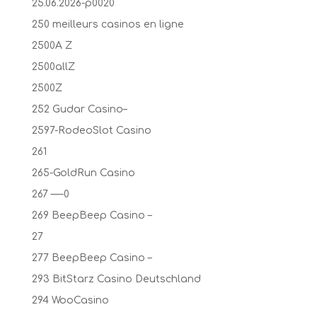
25.06.2026-p0020
250 meilleurs casinos en ligne
2500A Z
2500allZ
2500Z
252 Gudar Casino–
2597-RodeoSlot Casino
261
265-GoldRun Casino
267 —-0
269 BeepBeep Casino –
27
277 BeepBeep Casino –
293 BitStarz Casino Deutschland
294 WooCasino