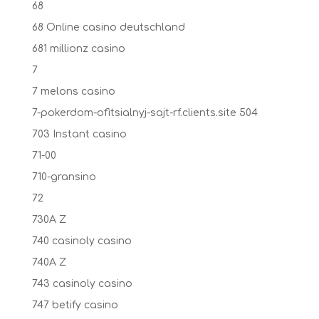
68
68 Online casino deutschland
681 millionz casino
7
7 melons casino
7-pokerdom-ofitsialnyj-sajt-rf.clients.site 504
703 Instant casino
71-00
710-gransino
72
730A Z
740 casinoly casino
740A Z
743 casinoly casino
747 betify casino