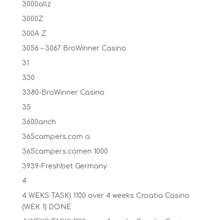
3000allz
3000Z
300A Z
3056 – 3067 BroWinner Casino
31
330
3380-BroWinner Casino
35
3600anch
365campers.com a
365campers.comen 1000
3939-Freshbet Germany
4
4 WEKS TASK) 1100 over 4 weeks Croatia Casino
(WEK 1) DONE