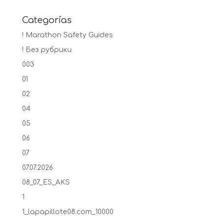
Categorías
! Marathon Safety Guides
! Без рубрики
003
01
02
04
05
06
07
07.07.2026
08_07_ES_AKS
1
1_lapapillote08.com_10000