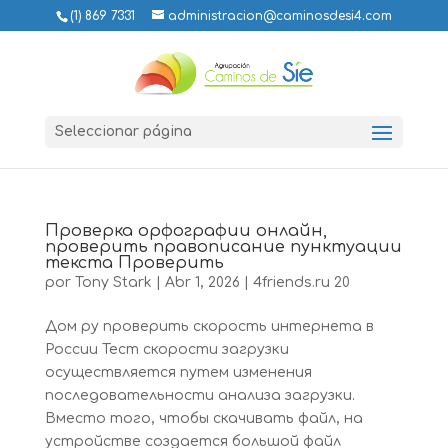
(1) 869 7331
administracion@caminosdesi4.com
Seleccionar página
Проверка орфографии онлайн,
проверить правописание пунктуации
текста Проверить
por
Tony Stark
|
Abr 1, 2026
|
4friends.ru 20
Дом ру проверить скорость интернета в
России Тест скорости загрузки
осуществляется путем изменения
последовательности анализа загрузки.
Вместо того, чтобы скачивать файл, на
устройстве создается большой файл