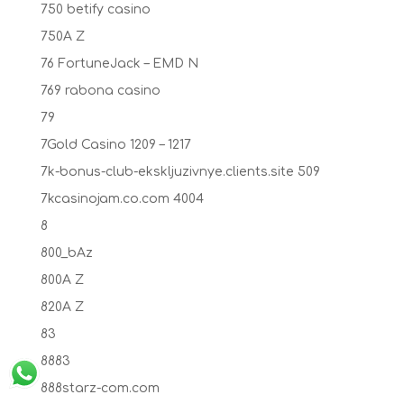
750 betify casino
750A Z
76 FortuneJack – EMD N
769 rabona casino
79
7Gold Casino 1209 – 1217
7k-bonus-club-ekskljuzivnye.clients.site 509
7kcasinojam.co.com 4004
8
800_bAz
800A Z
820A Z
83
8883
888starz-com.com