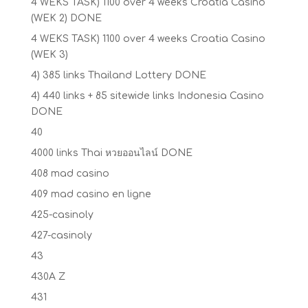
4 WEKS TASK) 1100 over 4 weeks Croatia Casino
(WEK 2) DONE
4 WEKS TASK) 1100 over 4 weeks Croatia Casino
(WEK 3)
4) 385 links Thailand Lottery DONE
4) 440 links + 85 sitewide links Indonesia Casino
DONE
40
4000 links Thai หวยออนไลน์ DONE
408 mad casino
409 mad casino en ligne
425-casinoly
427-casinoly
43
430A Z
431