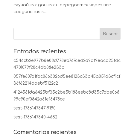
случайных данных и передается через все
соединения к...
Entradas recientes
c546cb2e977b8e08d778eb767ced2d9df9eaca25fdc
4701079f20c4db08e233d
057fe807d1fdc0863026d5ee8123c33b45a051d3cf1cf
36f62214daebf5122c2
4124581da6425bf35c2be5b183eebc8d35c7dbe068
99c90ef0842a81e18478ce
test-1786147647-9190
test-1786147640-4652
Comentarios recientes