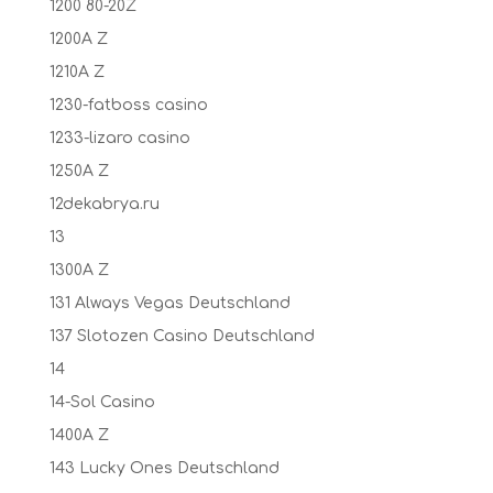
1200 80-20Z
1200A Z
1210A Z
1230-fatboss casino
1233-lizaro casino
1250A Z
12dekabrya.ru
13
1300A Z
131 Always Vegas Deutschland
137 Slotozen Casino Deutschland
14
14-Sol Casino
1400A Z
143 Lucky Ones Deutschland