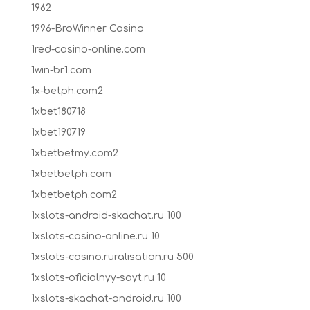
1962
1996-BroWinner Casino
1red-casino-online.com
1win-br1.com
1x-betph.com2
1xbet180718
1xbet190719
1xbetbetmy.com2
1xbetbetph.com
1xbetbetph.com2
1xslots-android-skachat.ru 100
1xslots-casino-online.ru 10
1xslots-casino.ruralisation.ru 500
1xslots-oficialnyy-sayt.ru 10
1xslots-skachat-android.ru 100