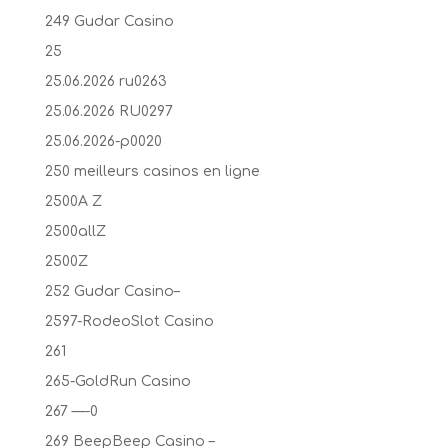
249 Gudar Casino
25
25.06.2026 ru0263
25.06.2026 RU0297
25.06.2026-p0020
250 meilleurs casinos en ligne
2500A Z
2500allZ
2500Z
252 Gudar Casino–
2597-RodeoSlot Casino
261
265-GoldRun Casino
267 —-0
269 BeepBeep Casino –