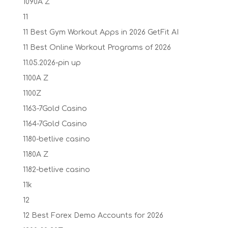
1090A Z
11
11 Best Gym Workout Apps in 2026 GetFit AI
11 Best Online Workout Programs of 2026
11.05.2026-pin up
1100A Z
1100Z
1163-7Gold Casino
1164-7Gold Casino
1180-betlive casino
1180A Z
1182-betlive casino
11k
12
12 Best Forex Demo Accounts for 2026