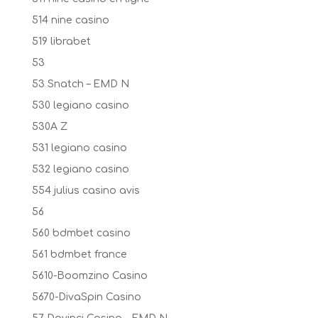
514 nine casino
519 librabet
53
53 Snatch – EMD N
530 legiano casino
530A Z
531 legiano casino
532 legiano casino
554 julius casino avis
56
560 bdmbet casino
561 bdmbet france
5610-Boomzino Casino
5670-DivaSpin Casino