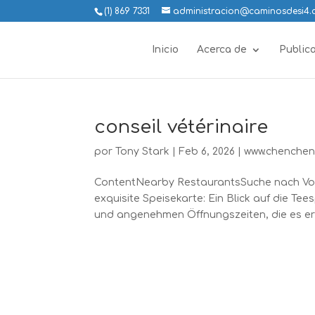
(1) 869 7331
administracion@caminosdesi4
Inicio
Acerca de
Public
conseil vétérinaire
por
Tony Stark
|
Feb 6, 2026
|
www.chenchen
ContentNearby RestaurantsSuche nach Vo
exquisite Speisekarte: Ein Blick auf die Te
und angenehmen Öffnungszeiten, die es er