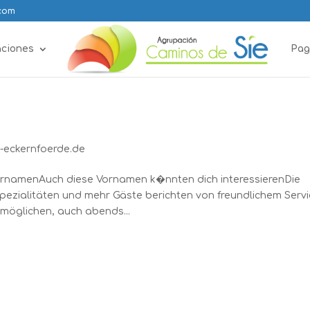
.com
aciones
Pag
-eckernfoerde.de
rnamenAuch diese Vornamen k�nnten dich interessierenDie
espezialitäten und mehr Gäste berichten von freundlichem Serv
möglichen, auch abends...