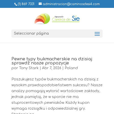
(1) 869 7331
administracion@caminosdesi4.com
Seleccionar página
Pewne typy bukmacherskie na dzisiaj
sprawdź nasze propozycje
por
Tony Stark
|
Abr 7, 2026
|
Poland
Poszukujesz typów bukmacherskich na dzisiaj z
wysokim prawdopodobieństwem sukcesu? Nasze
analizy pomagają wyłonić wartościowe zakłady,
jednak pamiętaj, że w sporcie nie ma
stuprocentowych pewniaków. Każdy kupon
wymaga rozsądku i odpowiedzialnej gry.