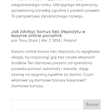
uregulowanego rynku, oferującego bezpieczną i
sprawdzoną rozrywkę zgodnie z polskim prawem.
To perspektywa dynamicznego rozwoju...
Jak zdobyc bonus bez depozytu w
kasynie online poradnik
por
Tony Stark
|
Abr 7, 2026
|
Poland
Kasyno online bonus bez depozytu to wyjątkowa
okazja, by rozpocząć grę bez ryzyka własnych
środków. Ten darmowy prezent od operatora
pozwala poznać automaty i zasady, dając
szansę na wygraną zupełnie za darmo. Czym
właściwie są darmowe bonusy kasynowe?
Darmowe bonusy...