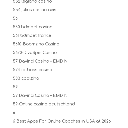
532 legiano casino
554 julius casino avis
56
560 bdmbet casino
561 bdmbet france
5610-Boomzino Casino
5670-DivaSpin Casino
57 Davinci Casino – EMD N
574 fatboss casino
583 coolzino
59
59 Davinci Casino – EMD N
59-Online casino deutschland
6
6 Best Apps For Online Coaches in USA at 2026