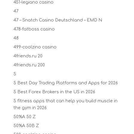
451-legiano casino
47
47 – Snatch Casino Deutschland – EMD N
478-fatboss casino
48
499-coolzino casino
4friends.ru 20
4friends.ru 200
5
5 Best Day Trading Platforms and Apps for 2026
5 Best Forex Brokers in the US in 2026
5 fitness apps that can help you build muscle in
the gym in 2026
50%A 50 Z
50%A 50B Z