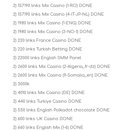
2) 157190 links Mix Casino (1-RO) DONE
2) 157190 links Mix Casino (4-IT-JP-NL) DONE
2) 1980 links Mix Casino (1-ENG) DONE
2) 1980 links Mix Casino (3-NO-1) DONE
2) 220 links France Casino DONE
2) 220 links Turkish Betting DONE
2) 22000 links English SMM Panel
2) 2600 links Mix Casino (2-Algeria_fr-dz) DONE
2) 2600 links Mix Casino (9-Somalia_en) DONE
2) 3000k
2) 4010 links Mix Casino (DE) DONE
2) 440 links Turkiye Casino DONE
2) 550 links English Polkadot chocolate DONE
2) 600 links UK Casino DONE
2) 660 links English Mix (1-6) DONE