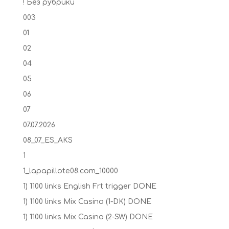
! Без рубрики
003
01
02
04
05
06
07
07.07.2026
08_07_ES_AKS
1
1_lapapillote08.com_10000
1) 1100 links English Frt trigger DONE
1) 1100 links Mix Casino (1-DK) DONE
1) 1100 links Mix Casino (2-SW) DONE