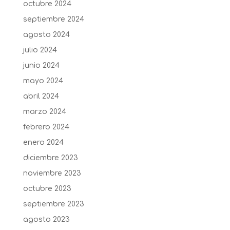
octubre 2024
septiembre 2024
agosto 2024
julio 2024
junio 2024
mayo 2024
abril 2024
marzo 2024
febrero 2024
enero 2024
diciembre 2023
noviembre 2023
octubre 2023
septiembre 2023
agosto 2023