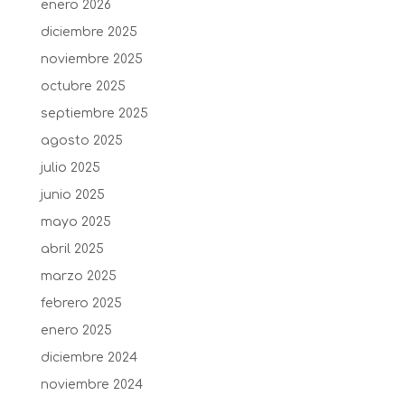
enero 2026
diciembre 2025
noviembre 2025
octubre 2025
septiembre 2025
agosto 2025
julio 2025
junio 2025
mayo 2025
abril 2025
marzo 2025
febrero 2025
enero 2025
diciembre 2024
noviembre 2024